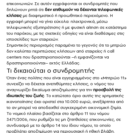
επικοινωνιών. Σε αυτόν εγγράφονται οι συνδρομητές που
δηλώνουν ρητά ότι
δεν επιθυμούν να δέχονται τηλεφωνικές
κλήσεις
με διαφημιστικό ή προωθητικό περιεχόμενο. Η
εγγραφή μπορεί να γίνει εύκολα: ηλεκτρονικά, μέσω
τηλεφωνικής εξυπηρέτησης ή με φυσική αίτηση σε κατάστημα
του παρόχου, με τις σχετικές οδηγίες να είναι διαθέσιμες στις
ιστοσελίδες των εταιρειών.
Σημαντικός περιορισμός παραμένει το γεγονός ότι το μητρώο
δεν καλύπτει περιπτώσεις κλήσεων από εταιρείες ή call
centers που δραστηριοποιούνται –ή εμφανίζονται να
δραστηριοποιούνται– εκτός Ελλάδας.
Τι δικαιούται ο συνδρομητής
Όταν ένας πολίτης που είναι εγγεγραμμένος στο «Μητρώο 11»
συνεχίζει να δέχεται ανεπιθύμητες κλήσεις, ο νόμος του
αναγνωρίζει δικαίωμα αποζημίωσης για την
προσβολή της
ιδιωτικής του ζωής
. Το κατώτατο όριο αυτής της χρηματικής
ικανοποίησης έχει οριστεί στα 10.000 ευρώ, ανεξάρτητα από
το αν μπορεί να αποδειχθεί συγκεκριμένη οικονομική ζημία.
Το νομικό πλαίσιο βασίζεται στο άρθρο 11 του νόμου
3471/2006, που ρυθμίζει τις μη ζητηθείσες επικοινωνίες, σε
συνδυασμό με το άρθρο 14 του ίδιου νόμου, το οποίο
προβλέπει αποζημίωση για περιουσιακή ή ηθική βλάβη.