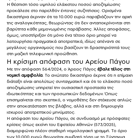
Η θέσπιση τόσο υψηλού ελάχιστου ποσού αποζημίωσης
προκάλεσε στο παρελθόν έντονες συζητήσεις. Ορισμένα
δικαστήρια έκριναν ότι τα 10.000 ευρώ παραβιάζουν την αρχή
της αναλογικότητας, θεωρώντας ότι δεν ανταποκρίνονται στη
βαρύτητα κάθε μεμονωμένης παράβασης. Άλλες αποφάσεις,
όμως, υποστήριξαν ότι μόνο ένα τέτοιο όριο μπορεί να
λειτουργήσει πραγματικά αποτρεπτικά, ιδίως απέναντι σε
μεγάλους οργανισμούς που βασίζουν τη δραστηριότητά τους
στη μαζική τηλεφωνική προώθηση.
Η κρίσιμη απόφαση του Αρείου Πάγου
Με την απόφαση 564/2024, ο Άρειος Πάγος
έβαλε τέλος στη
νομική αμφιβολία
. Το ανώτατο δικαστήριο έκρινε ότι η επίμαχη
διάταξη είναι απολύτως συνταγματική και ότι το ελάχιστο ποσό
αποζημίωσης
υπηρετεί την ουσιαστική προστασία της
ιδιωτικότητας και των προσωπικών δεδομένων. Όπως
επισημαίνεται στο σκεπτικό, ο νομοθέτης δεν στόχευσε απλώς
στην αποκατάσταση της βλάβης, αλλά και στη δημιουργία
ισχυρού αποτρεπτικού μηνύματος.
Η απόφαση του Αρείου Πάγου, σε συνδυασμό με πρόσφατες
κρίσεις όπως εκείνη του Εφετείου Αθηνών (573/2025),
διαμορφώνει πλέον σταθερή νομολογιακή γραμμή. Το όριο
των 10.000 ευρώ θεωρείται συμβατό τόσο με το Σύνταγμα