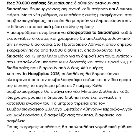
έως 70.000 αιτήσεις
δημοσίευσης διαθηκών φτάνουν στα
δικαστήρια, δημιουργώντας σημαντική καθυστέρηση και διοικητι
φόρτο. Με τη νέα ρύθμιση, οι υποθέσεις αυτές μεταφέρονται στ
συμβολαιογράφους, οι οποίοι θα μπορούν να δημοσιεύουν και ν
εκδίδουν πιστοποιητικά μέσα σε λίγες ημέρες.
Η μεταρρύθμιση αναμένεται να
αποφορτίσει τα δικαστήρια
, καθ
εκατοντάδες δικαστές και γραμματείς θα απελευθερωθούν από
την εν λόγω διαδικασία. Στο Πρωτοδικείο Αθηνών, όπου σήμερα
εκκρεμούν πάνω από 10.000 διαθήκες, απασχολούνται 100
δικαστές και 12 υπάλληλοι μόνο για τη δημοσίευσή τους. Αντίστοι
στη Θεσσαλονίκη υπηρετούν 59 δικαστές και στον Πειραιά 29, με
διαδικασίες που διαρκούν από 6 έως 450 ημέρες.
Από την
1η Νοεμβρίου 2025
, οι
διαθήκες
θα δημοσιεύονται
ηλεκτρονικά από τον συμβολαιογράφο ακόμη και την ίδια ημέρα
της αίτησης, το αργότερο μέσα σε 7 ημέρες. Κάθε
συμβολαιογράφος θα εισάγει στο νέο Μητρώο Διαθηκών κάθε
ιδιόγραφη, μυστική ή δημόσια διαθήκη που έχει συνταχθεί ή
κατατεθεί ενώπιόν του. Το μητρώο τηρείται από τον
Συμβολαιογραφικό Σύλλογο Εφετείων Αθηνών–Πειραιώς–Αιγαί
και Δωδεκανήσου, διασφαλίζοντας ταχύτητα, διαφάνεια και
ασφάλεια.
Για τις εκκρεμείς υποθέσεις, θα ακολουθήσει νομοθετική ρύθμισ