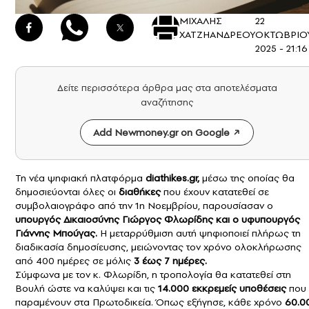
ΜΙΧΑΛΗΣ
22
ΧΑΤΖΗΑΝΔΡΕΟΥ
ΟΚΤΩΒΡΙΟ
2025 - 21:16
Δείτε περισσότερα άρθρα μας στα αποτελέσματα
αναζήτησης
Add Newmoney.gr on Google
Τη νέα ψηφιακή πλατφόρμα
diathikes.gr,
μέσω της οποίας θα
δημοσιεύονται όλες οι
διαθήκες
που έχουν κατατεθεί σε
συμβολαιογράφο από την 1η Νοεμβρίου, παρουσίασαν ο
υπουργός Δικαιοσύνης Γιώργος Φλωρίδης και ο υφυπουργός
Γιάννης Μπούγας.
Η μεταρρύθμιση αυτή ψηφιοποιεί πλήρως τη
διαδικασία δημοσίευσης, μειώνοντας τον χρόνο ολοκλήρωσης
από 400 ημέρες σε μόλις
3 έως 7 ημέρες.
Σύμφωνα με τον κ. Φλωρίδη, η τροπολογία θα κατατεθεί στη
Βουλή ώστε να καλύψει και τις
14.000 εκκρεμείς υποθέσεις
που
παραμένουν στα Πρωτοδικεία. Όπως εξήγησε, κάθε χρόνο
60.0