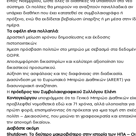
εντός Νοεμβρίου, ώστε όλες οι διαθήκες να υπαχθούν στο νέο
σύστημα. Οι πολίτες θα μπορούν να αναζητούν πανελλαδικά αν
υπάρχει διαθήκη που έχει κατατεθεί σε συμβολαιογράφο ή
πρόξενο, ενώ θα εκδίδεται βεβαίωση ύπαρξης ή μη μέσα στην ίδ
ημέρα.
Τα οφέλη είναι πολλαπλά:
Δραστική μείωση χρόνου δημοσίευσης και έκδοσης
πιστοποιητικών.
Άμεση πρόσβαση πολιτών στο μητρώο με σεβασμό στα δεδομέ
GDPR.
Αποσυμφόρηση δικαστηρίων και καλύτερη αξιοποίηση του
δικαστικού προσωπικού.
Αύξηση της ασφάλειας και της διαφάνειας στη διαδικασία.
Διασύνδεση με το Ευρωπαϊκό Μητρώο Διαθηκών (ARERT) για
διασυνοριακή αναζήτηση.
Η
πρόεδρος του Συμβολαιογραφικού Συλλόγου Ελένη
Κοντογεώργου
υπογράμμισε ότι το Γενικό Μητρώο Διαθηκών είχ
προβλεφθεί νομοθετικά εδώ και 71 χρόνια, αλλά υλοποιείται για
πρώτη φορά, επισημαίνοντας ότι πρόκειται για «μια τομή στη σχέ
πολίτη – Δικαιοσύνης, που μειώνει τη γραφειοκρατία και επιταχύν
την απονομή δικαίου».
Διαβάστε ακόμη
Shutdown: Το δεύτερο μακροβιότερο στην ιστορία των ΗΠΑ – Οι