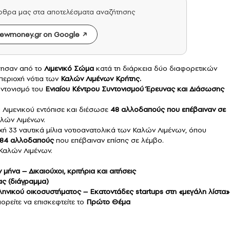
άρθρα μας στα αποτελέσματα αναζήτησης
ewmoney.gr on Google
γησαν από το
Λιμενικό Σώμα
κατά τη διάρκεια δύο διαφορετικών
περιοχή νότια των
Καλών Λιμένων
Κρήτης.
υντονισμό του
Ενιαίου Κέντρου Συντονισμού Έρευνας και Διάσωσης
Λιμενικού εντόπισε και διέσωσε
48 αλλοδαπούς που επέβαιναν σε
αλών Λιμένων.
ή 33 ναυτικά μίλια νοτιοανατολικά των Καλών Λιμένων, όπου
84 αλλοδαπούς
που επέβαιναν επίσης σε λέμβο.
 Καλών Λιμένων.
μήνα – Δικαιούχοι, κριτήρια και αιτήσεις
νας (διάγραμμα)
λληνικού οικοσυστήματος – Εκατοντάδες startups στη «μεγάλη λίστα»
ορείτε να επισκεφτείτε το
Πρώτο Θέμα