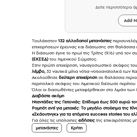
Δείτε περισσότερα 
Add N
Τουλάχιστον
132 αλλοδαποί
μετανάστες
περισυνελέ
επιχειρήσεων έρευνας και διάσωσης στη θαλάσσια 
Η διάσωση έγινε το πρωί της Τρίτης (9/6) υπό τον σ
(ΕΚΣΕΔ)
του Λιμενικού Σώματος.
Στην πρώτη επιχείρηση, ναυαγοσωστικό σκάφος του 
λέμβο,
32 ναυτικά μίλια νότια-νοτιοανατολικά των Κ
Ακολούθησε
δεύτερη επιχείρηση
σε θαλάσσια περιοχ
περιπολικό σκάφος του Λιμενικού διέσωσε περίπου
Όλοι οι διασωθέντες μεταφέρθηκαν στο λιμάνι των
Διαβάστε ακόμη
Νταντάδες της Γειτονιάς: Επίδομα έως 500 ευρώ τον 
Ρομπότ αντί για μετοχές: Το μεγάλο στοίχημα της Κί
«Σκάουτινγκ» για τα επόμενα success stories του ε
Για όλες τις υπόλοιπες
ειδήσεις
της επικαιρότητας μπ
μετανάστες
Κρήτη