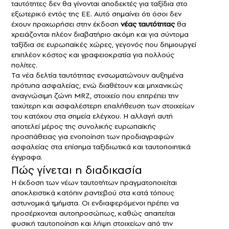
ταυτότητες δεν θα γίνονται αποδεκτές για ταξίδια στο
εξωτερικό εντός της ΕΕ. Αυτό σημαίνει ότι όσοι δεν
έχουν προχωρήσει στην έκδοση
νέας ταυτότητας
θα
χρειάζονται πλέον διαβατήριο ακόμη και για σύντομα
ταξίδια σε ευρωπαϊκές χώρες, γεγονός που δημιουργεί
επιπλέον κόστος και γραφειοκρατία για πολλούς
πολίτες.
Τα νέα δελτία ταυτότητας ενσωματώνουν αυξημένα
πρότυπα ασφαλείας, ενώ διαθέτουν και μηχανικώς
αναγνώσιμη ζώνη MRZ, στοιχείο που επιτρέπει την
ταχύτερη και ασφαλέστερη επαλήθευση των στοιχείων
του κατόχου στα σημεία ελέγχου. Η αλλαγή αυτή
αποτελεί μέρος της συνολικής ευρωπαϊκής
προσπάθειας για ενοποίηση των προδιαγραφών
ασφαλείας στα επίσημα ταξιδιωτικά και ταυτοποιητικά
έγγραφα.
Πώς γίνεται η διαδικασία
Η έκδοση των νέων ταυτοτήτων πραγματοποιείται
αποκλειστικά κατόπιν ραντεβού στα κατά τόπους
αστυνομικά τμήματα. Οι ενδιαφερόμενοι πρέπει να
προσέρχονται αυτοπροσώπως, καθώς απαιτείται
φυσική ταυτοποίηση και λήψη στοιχείων από την