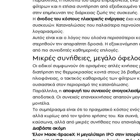
φίλτρων και η ετήσια συντήρηση από εξειδικευμένο
στην επιμήκυνση της διάρκειας ζωής της συσκευής.
Η
άνοδος του κόστους ηλεκτρικής ενέργειας
έχει κ
συσκευών. Καταναλώσεις που παλαιότερα περνούσα
λογαριασμούς.
Αυτός είναι και ο λόγος που ολοένα περισσότεροι
στερηθούν την απαραίτητη δροσιά. Η εξοικονόμηση 
από πιο συνειδητές καθημερινές επιλογές.
Μικρές συνήθειες, μεγάλο όφελο
Οι ειδικοί συμφωνούν ότι ορισμένες απλές κινήσει
διατήρηση της θερμοκρασίας κοντά στους 26 βαθμο
ηλιοφάνειας, ο τακτικός καθαρισμός των φίλτρων κα
ουσιαστικά στον περιορισμό της κατανάλωσης.
Παράλληλα, η
αποφυγή του συνεχούς ανοιγοκλεισί
αποδοτικά. Οι συνεχείς επανεκκινήσεις απαιτούν μεγ
μοντέλα.
Το συμπέρασμα είναι ότι το πραγματικό κόστος ενός 
αλλά κυρίως από τον τρόπο χρήσης του. Και συχνά, 
καύσωνα, αλλά από μικρές συνήθειες που επαναλαμβ
Διαβάστε ακόμη
Έλον Μασκ-SpaceX: Η μεγαλύτερη IPO στην Ιστορία