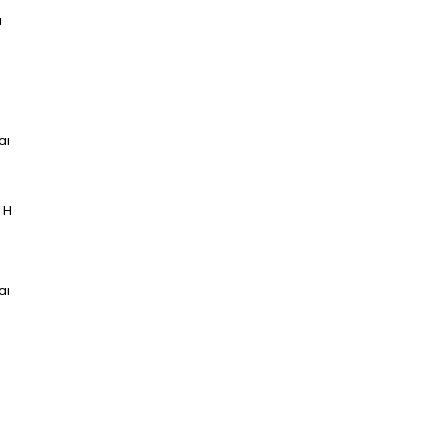
ι
αι
 Η
αι