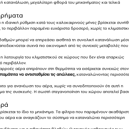
ακή κατανάλωση, μεγαλύτερη φθορά του μηχανήματος και τελικά
χρήματα
τι η ιδανική ρύθμιση κατά τους καλοκαιρινούς μήνες βρίσκεται συνή
ς, το περιβάλλον παραμένει ευχάριστα δροσερό, χωρίς το κλιματιστικ
ο βαθμών μπορεί να επηρεάσει αισθητά τη συνολική κατανάλωση μέσ
ποδεικνύεται συχνά πιο οικονομική από τις συνεχείς μεταβολές που
η λειτουργία του κλιματιστικού σε χώρους που δεν είναι επαρκώς
ό περιβάλλον.
αρροές αέρα επιτρέπουν στη θερμότητα να εισέρχεται συνεχώς στον
αμάτητα να αντισταθμίσει τις απώλειες,
καταναλώνοντας περισσότ
ο για ανανέωση του αέρα, χωρίς να συνειδητοποιούν ότι αυτή η
ωμα της συσκευής. Η σωστή στεγανοποίηση του χώρου αποτελεί βασ
ορά
βρίσκεται το ίδιο το μηχάνημα. Τα φίλτρα που παραμένουν ακαθάρισ
του αέρα και αναγκάζουν το σύστημα να καταναλώνει περισσότερη
 αυξάνεται και η πιθανότητα βλαβών. Ο τακτικός καθαρισμός των