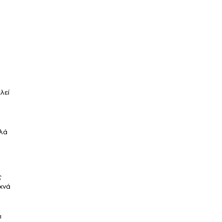
λεί
λλά
ς
χνά
ι