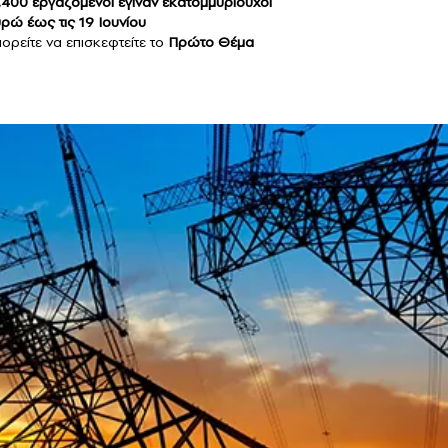
400 εργαζόμενοι έγιναν εκατομμυριούχοι
ώ έως τις 19 Ιουνίου
ορείτε να επισκεφτείτε το
Πρώτο Θέμα