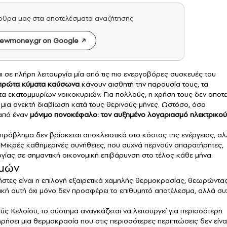
άρθρα μας στα αποτελέσματα αναζήτησης
ewmoney.gr on Google
αι σε πλήρη λειτουργία μία από τις πιο ενεργοβόρες συσκευές του
πρώτα κύματα καύσωνα
κάνουν αισθητή την παρουσία τους, τα
α εκατομμυρίων νοικοκυριών. Για πολλούς, η χρήση τους δεν αποτε
μια ανεκτή διαβίωση κατά τους θερινούς μήνες. Ωστόσο, όσο
 από έναν
μόνιμο πονοκέφαλο: τον αυξημένο λογαριασμό ηλεκτρικού
ο πρόβλημα δεν βρίσκεται αποκλειστικά στο κόστος της ενέργειας, α
. Μικρές καθημερινές συνήθειες, που συχνά περνούν απαρατήρητες,
γίας σε σημαντική οικονομική επιβάρυνση στο τέλος κάθε μήνα.
θμών
ήστες είναι η επιλογή εξαιρετικά χαμηλής θερμοκρασίας, θεωρώντα
ική αυτή όχι μόνο δεν προσφέρει το επιθυμητό αποτέλεσμα, αλλά συ
ούς Κελσίου, το σύστημα αναγκάζεται να λειτουργεί για περισσότερη
ρήσει μια θερμοκρασία που στις περισσότερες περιπτώσεις δεν είνα