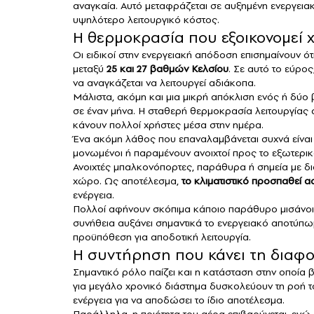
αναγκαία. Αυτό μεταφράζεται σε αυξημένη ενεργει
υψηλότερο λειτουργικό κόστος.
Η θερμοκρασία που εξοικονομεί 
Οι ειδικοί στην ενεργειακή απόδοση επισημαίνουν ό
μεταξύ
25 και 27 βαθμών Κελσίου
. Σε αυτό το εύρο
να αναγκάζεται να λειτουργεί αδιάκοπα.
Μάλιστα, ακόμη και μια μικρή απόκλιση ενός ή δύ
σε έναν μήνα. Η σταθερή θερμοκρασία λειτουργίας α
κάνουν πολλοί χρήστες μέσα στην ημέρα.
Ένα ακόμη λάθος που επαναλαμβάνεται συχνά είναι 
μονωμένοι ή παραμένουν ανοιχτοί προς το εξωτερικ
Ανοιχτές μπαλκονόπορτες, παράθυρα ή σημεία με δι
χώρο. Ως αποτέλεσμα,
το
κλιματιστικό
προσπαθεί αστ
ενέργεια.
Πολλοί αφήνουν σκόπιμα κάποιο παράθυρο μισάνοιχτ
συνήθεια αυξάνει σημαντικά το ενεργειακό αποτύπ
προϋπόθεση για αποδοτική λειτουργία.
Η συντήρηση που κάνει τη διαφ
Σημαντικό ρόλο παίζει και η κατάσταση στην οποία 
για μεγάλο χρονικό διάστημα δυσκολεύουν τη ροή 
ενέργεια για να αποδώσει το ίδιο αποτέλεσμα.
Παράλληλα, η ποιότητα του αέρα επιβαρύνεται, ενώ