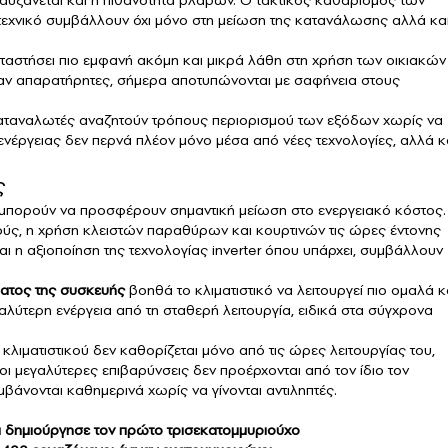
 τεχνικό συμβάλλουν όχι μόνο στη μείωση της κατανάλωσης αλλά κα
αταστήσει πιο εμφανή ακόμη και μικρά λάθη στη χρήση των οικιακών
ν απαρατήρητες, σήμερα αποτυπώνονται με σαφήνεια στους
 καταναλωτές αναζητούν τρόπους περιορισμού των εξόδων χωρίς να
ενέργειας δεν περνά πλέον μόνο μέσα από νέες τεχνολογίες, αλλά κ
ς
ς μπορούν να προσφέρουν σημαντική μείωση στο ενεργειακό κόστος.
ύς, η χρήση κλειστών παραθύρων και κουρτινών τις ώρες έντονης
ι η αξιοποίηση της τεχνολογίας inverter όπου υπάρχει, συμβάλλουν
ματος της συσκευής
βοηθά το κλιματιστικό να λειτουργεί πιο ομαλά κ
αλύτερη ενέργεια από τη σταθερή λειτουργία, ειδικά στα σύγχρονα
κλιματιστικού δεν καθορίζεται μόνο από τις ώρες λειτουργίας του,
οι μεγαλύτερες επιβαρύνσεις δεν προέρχονται από τον ίδιο τον
άνονται καθημερινά χωρίς να γίνονται αντιληπτές.
 δημιούργησε τον πρώτο τρισεκατομμυριούχο