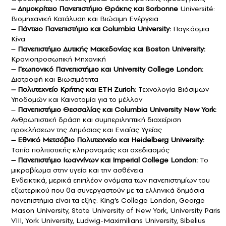
– Δημοκρίτειο Πανεπιστήμιο Θράκης και Sorbonne
Université:
Βιομηχανική Κατάλυση και Βιώσιμη Ενέργεια
– Πάντειο Πανεπιστήμιο και Columbia University:
Παγκόσμια
Κίνα
–
Πανεπιστήμιο Δυτικής Μακεδονίας και Boston University:
Κρανιοπροσωπική Μηχανική
– Γεωπονικό Πανεπιστήμιο και University College London:
Διατροφή και Βιωσιμότητα
– Πολυτεχνείο Κρήτης και ETH Zurich:
Τεχνολογία Βιόσιμων
Υποδομών και Καινοτομία για το μέλλον
–
Πανεπιστήμιο Θεσσαλίας και Columbia University New York:
Ανθρωπιστική δράση και συμπεριληπτική διαχείριση
προκλήσεων της Δημόσιας και Ενιαίας Υγείας
– Εθνικό Μετσόβιο Πολυτεχνείο και Heidelberg University:
Τοπία πολιτιστικής κληρονομιάς και σχεδιασμός
– Πανεπιστήμιο Ιωαννίνων και Imperial College London:
Το
μικροβίωμα στην υγεία και την ασθένεια
Ενδεικτικά, μερικά επιπλέον ονόματα των πανεπιστημίων του
εξωτερικού που θα συνεργαστούν με τα ελληνικά δημόσια
πανεπιστήμια είναι τα εξής: King’s College London, George
Mason University, State University of New York, University Paris
VIII, York University, Ludwig-Maximilians University, Sibelius