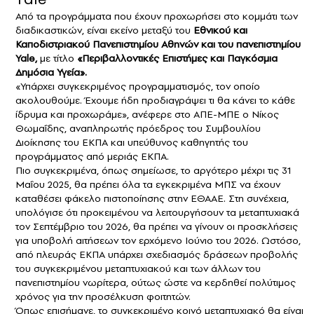
Από τα προγράμματα που έχουν προχωρήσει στο κομμάτι των
διαδικαστικών, είναι εκείνο μεταξύ του
Εθνικού και
Καποδιστριακού Πανεπιστημίου Αθηνών και του πανεπιστημίου
Yale,
με τίτλο
«Περιβαλλοντικές Επιστήμες και Παγκόσμια
Δημόσια Υγεία».
«Υπάρχει συγκεκριμένος προγραμματισμός, τον οποίο
ακολουθούμε. Έχουμε ήδη προδιαγράψει τι θα κάνει το κάθε
ίδρυμα και προχωράμε», ανέφερε στο ΑΠΕ-ΜΠΕ ο Νίκος
Θωμαΐδης, αναπληρωτής πρόεδρος του Συμβουλίου
Διοίκησης του ΕΚΠΑ και υπεύθυνος καθηγητής του
προγράμματος από μεριάς ΕΚΠΑ.
Πιο συγκεκριμένα, όπως σημείωσε, το αργότερο μέχρι τις 31
Μαΐου 2025, θα πρέπει όλα τα εγκεκριμένα ΜΠΣ να έχουν
καταθέσει φάκελο πιστοποίησης στην ΕΘΑΑΕ. Στη συνέχεια,
υπολόγισε ότι προκειμένου να λειτουργήσουν τα μεταπτυχιακά
τον Σεπτέμβριο του 2026, θα πρέπει να γίνουν οι προσκλήσεις
για υποβολή αιτήσεων τον ερχόμενο Ιούνιο του 2026. Ωστόσο,
από πλευράς ΕΚΠΑ υπάρχει σχεδιασμός δράσεων προβολής
του συγκεκριμένου μεταπτυχιακού και των άλλων του
πανεπιστημίου νωρίτερα, ούτως ώστε να κερδηθεί πολύτιμος
χρόνος για την προσέλκυση φοιτητών.
Όπως επισήμανε, το συγκεκριμένο κοινό μεταπτυχιακό θα είναι