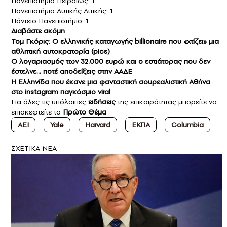
Πανεπιστήμιο Πειραιώς: 1
Πανεπιστήμιο Δυτικής Αττικής: 1
Πάντειο Πανεπιστήμιο: 1
Διαβάστε ακόμη
Τομ Γκόρις: Ο ελληνικής καταγωγής billionaire που «χτίζει» μια
αθλητική αυτοκρατορία (pics)
Ο λογαριασμός των 32.000 ευρώ και ο εστιάτορας που δεν
έστελνε… ποτέ αποδείξεις στην ΑΑΔΕ
H Ελληνίδα που έκανε μια φανταστική σουρεαλιστική Αθήνα
στο instagram παγκόσμιο viral
Για όλες τις υπόλοιπες
ειδήσεις
της επικαιρότητας μπορείτε να
επισκεφτείτε το
Πρώτο Θέμα
ΑΕΙ
Yale
Harvard
ΕΚΠΑ
Columbia
ΣXETIKA NEA