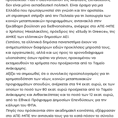
δεν είναι μόνο εκπαιδευτική πολιτική. Είναι όραμα για μια
Ελλάδα που πρωταγωνιστεί στη γνώση και την αριστεία».
«Η στρατηγική στήριξη από την Πολιτεία για τη λειτουργία των
κοινών μεταπτυχιακών προγραμμάτων, αντανακλά στην
ξεκάθαρη βούληση για διεθνοποίηση», ανέφερε στο ΑΠΕ-ΜΠΕ
ο Χρήστος Μιχαλακέλης, πρόεδρος της «Study In Greece», της
ΑΜΚΕ των ελληνικών δημοσίων ΑΕΙ.
Ωστόσο, τα ελληνικά δημόσια πανεπιστήμια έχουν να
αντιμετωπίσουν διαφόρων ειδών προκλήσεις μπροστά τους,
και οργανωτικές, αλλά και ως προς το χρονοδιάγραμμα
υλοποίησης όσων πρέπει να γίνουν, προκειμένου να
εκταμιευθούν τα χρήματα που προέρχονται από το Ταμείο
Ανάκαμψης.
Αξίζει να σημειωθεί, ότι ο συνολικός προϋπολογισμός για τη
χρηματοδότηση των νέων, κοινών μεταπτυχιακών
προγραμμάτων σπουδών, ανέρχεται στα 94 εκατ. ευρώ, εκ των
οποίων το ποσό των 80 εκατ. ευρώ προέρχεται από το Ταμείο
Ανάκαμψης και Ανθεκτικότητας και το ποσό των 12 εκατ. ευρώ,
από το Εθνικό Πρόγραμμα Δημοσίων Επενδύσεων, για την
κάλυψη του ΦΠΑ.
Πηγές που πρόσκεινται στην ακαδημαϊκή κοινότητα, εξέφρασαν
στο ΑΠΕ-ΜΠΕ την ανησυχία τους για το κατά πόσον το σύνολο