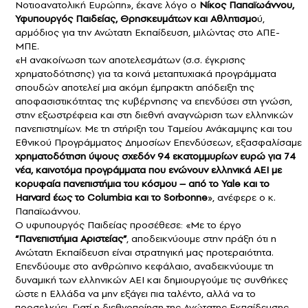
Νοτιοανατολική Ευρώπη», έκανε λόγο ο
Νίκος Παπαϊωάννου,
Υφυπουργός Παιδείας, Θρησκευμάτων και Αθλητισμο
ύ,
αρμόδιος για την Ανώτατη Εκπαίδευση, μιλώντας στο ΑΠΕ-
ΜΠΕ.
«Η ανακοίνωση των αποτελεσμάτων (σ.σ. έγκρισης
χρηματοδότησης) για τα κοινά μεταπτυχιακά προγράμματα
σπουδών αποτελεί μια ακόμη έμπρακτη απόδειξη της
αποφασιστικότητας της κυβέρνησης να επενδύσει στη γνώση,
στην εξωστρέφεια και στη διεθνή αναγνώριση των ελληνικών
πανεπιστημίων. Με τη στήριξη του Ταμείου Ανάκαμψης και του
Εθνικού Προγράμματος Δημοσίων Επενδύσεων, εξασφαλίσαμε
χρηματοδότηση ύψους σχεδόν 94 εκατομμυρίων ευρώ για 74
νέα, καινοτόμα προγράμματα που ενώνουν ελληνικά ΑΕΙ με
κορυφαία πανεπιστήμια του κόσμου – από το Yale και το
Harvard έως το Columbia και το Sorbonne
», ανέφερε ο κ.
Παπαϊωάννου.
Ο υφυπουργός Παιδείας προσέθεσε: «Με το έργο
“Πανεπιστήμια Αριστείας”
, αποδεικνύουμε στην πράξη ότι η
Ανώτατη Εκπαίδευση είναι στρατηγική μας προτεραιότητα.
Επενδύουμε στο ανθρώπινο κεφάλαιο, αναδεικνύουμε τη
δυναμική των ελληνικών ΑΕΙ και δημιουργούμε τις συνθήκες
ώστε η Ελλάδα να μην εξάγει πια ταλέντο, αλλά να το
προσελκύει. Γιατί η διεθνοποίηση της Ανώτατης Εκπαίδευσης