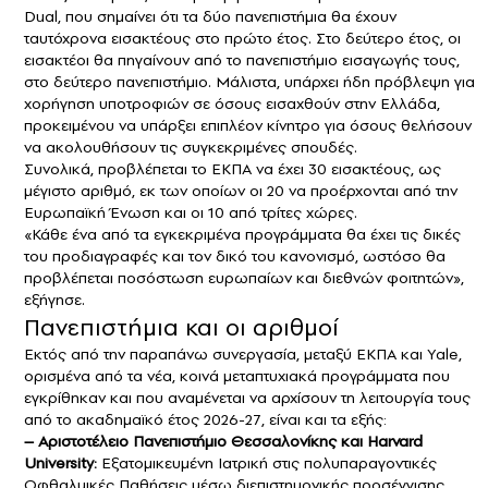
Dual, που σημαίνει ότι τα δύο πανεπιστήμια θα έχουν
ταυτόχρονα εισακτέους στο πρώτο έτος. Στο δεύτερο έτος, οι
εισακτέοι θα πηγαίνουν από το πανεπιστήμιο εισαγωγής τους,
στο δεύτερο πανεπιστήμιο. Μάλιστα, υπάρχει ήδη πρόβλεψη για
χορήγηση υποτροφιών σε όσους εισαχθούν στην Ελλάδα,
προκειμένου να υπάρξει επιπλέον κίνητρο για όσους θελήσουν
να ακολουθήσουν τις συγκεκριμένες σπουδές.
Συνολικά, προβλέπεται το ΕΚΠΑ να έχει 30 εισακτέους, ως
μέγιστο αριθμό, εκ των οποίων οι 20 να προέρχονται από την
Ευρωπαϊκή Ένωση και οι 10 από τρίτες χώρες.
«Κάθε ένα από τα εγκεκριμένα προγράμματα θα έχει τις δικές
του προδιαγραφές και τον δικό του κανονισμό, ωστόσο θα
προβλέπεται ποσόστωση ευρωπαίων και διεθνών φοιτητών»,
εξήγησε.
Πανεπιστήμια και οι αριθμοί
Εκτός από την παραπάνω συνεργασία, μεταξύ ΕΚΠΑ και Υale,
ορισμένα από τα νέα, κοινά μεταπτυχιακά προγράμματα που
εγκρίθηκαν και που αναμένεται να αρχίσουν τη λειτουργία τους
από το ακαδημαϊκό έτος 2026-27, είναι και τα εξής:
– Αριστοτέλειο Πανεπιστήμιο Θεσσαλονίκης και Harvard
University:
Εξατομικευμένη Ιατρική στις πολυπαραγοντικές
Οφθαλμικές Παθήσεις μέσω διεπιστημονικής προσέγγισης