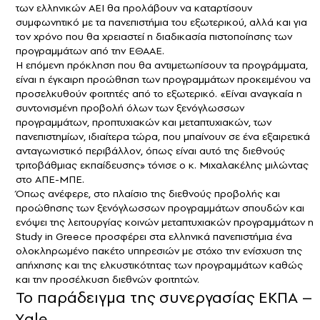
των ελληνικών ΑΕΙ θα προλάβουν να καταρτίσουν
συμφωνητικό με τα πανεπιστήμια του εξωτερικού, αλλά και για
τον χρόνο που θα χρειαστεί η διαδικασία πιστοποίησης των
προγραμμάτων από την ΕΘΑΑΕ.
Η επόμενη πρόκληση που θα αντιμετωπίσουν τα προγράμματα,
είναι η έγκαιρη προώθηση των προγραμμάτων προκειμένου να
προσελκυθούν φοιτητές από το εξωτερικό. «Είναι αναγκαία η
συντονισμένη προβολή όλων των ξενόγλωσσων
προγραμμάτων, προπτυχιακών και μεταπτυχιακών, των
πανεπιστημίων, ιδιαίτερα τώρα, που μπαίνουν σε ένα εξαιρετικά
ανταγωνιστικό περιβάλλον, όπως είναι αυτό της διεθνούς
τριτοβάθμιας εκπαίδευσης» τόνισε ο κ. Μιχαλακέλης μιλώντας
στο ΑΠΕ-ΜΠΕ.
Όπως ανέφερε, στο πλαίσιο της διεθνούς προβολής και
προώθησης των ξενόγλωσσων προγραμμάτων σπουδών και
ενόψει της λειτουργίας κοινών μεταπτυχιακών προγραμμάτων η
Study in Greece προσφέρει στα ελληνικά πανεπιστήμια ένα
ολοκληρωμένο πακέτο υπηρεσιών με στόχο την ενίσχυση της
απήχησης και της ελκυστικότητας των προγραμμάτων καθώς
και την προσέλκυση διεθνών φοιτητών.
Το παράδειγμα της συνεργασίας ΕΚΠΑ –
Υale