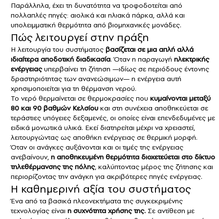
Παράλληλα, έχει τη δυνατότητα να τροφοδοτείται από
πολλαπλές πηγές: αιολικά και ηλιακά πάρκα, αλλά και
υπολειμματική θερμότητα από βιομηχανικές μονάδες.
Πώς λειτουργεί στην πράξη
Η λειτουργία του συστήματος
βασίζεται σε μια απλή αλλά
ιδιαίτερα αποδοτική διαδικασία
. Όταν η παραγωγή
ηλεκτρικής
ενέργειας
υπερβαίνει τη ζήτηση —ιδίως σε περιόδους έντονης
δραστηριότητας των ανανεώσιμων— η ενέργεια αυτή
χρησιμοποιείται για τη θέρμανση νερού.
Το νερό θερμαίνεται σε θερμοκρασίες που
κυμαίνονται μεταξύ
80 και 90 βαθμών Κελσίου
και στη συνέχεια αποθηκεύεται σε
τεράστιες υπόγειες δεξαμενές, οι οποίες είναι επενδεδυμένες με
ειδικά μονωτικά υλικά. Εκεί διατηρείται μέχρι να χρειαστεί,
λειτουργώντας ως αποθήκη ενέργειας σε θερμική μορφή.
Όταν οι ανάγκες αυξάνονται και οι τιμές της ενέργειας
ανεβαίνουν,
η αποθηκευμένη θερμότητα διοχετεύεται στο δίκτυο
τηλεθέρμανσης της πόλης
, καλύπτοντας μέρος της ζήτησης και
περιορίζοντας την ανάγκη για ακριβότερες πηγές ενέργειας.
Η καθημερινή αξία του συστήματος
Ένα από τα βασικά πλεονεκτήματα της συγκεκριμένης
τεχνολογίας είναι
η συχνότητα χρήσης της.
Σε αντίθεση με