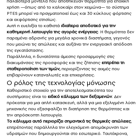
παλαιότερα μοντέλα που αποθήκευαν θερμότητα για εποχική
χρήση —όπως από το καλοκαίρι στον χειμώνα— το σύστημα
PTES μπορεί να πραγματοποιεί έως και 30 κύκλους φόρτισης
και εκφόρτισης ετησίως.
Αυτή η ευελιξία το καθιστά
ιδιαίτερα αποδοτικό για την
καθημερινή λειτουργία της αγοράς ενέργειας
. Η θερμότητα δεν
παραμένει αδρανής για μεγάλα χρονικά διαστήματα, γεγονός
που μειώνει τις απώλειες και αυξάνει την ενεργειακή απόδοση
της εγκατάστασης.
Παράλληλα, η δυνατότητα άμεσης προσαρμογής στις
διακυμάνσεις της προσφοράς και της ζήτησης
επιτρέπει τη
σταθεροποίηση των τιμών,
περιορίζοντας τις αιχμές που
επιβαρύνουν καταναλωτές και επιχειρήσεις.
Ο ρόλος της τεχνολογίας μόνωσης
Καθοριστικό στοιχείο για την αποτελεσματικότητα του
συστήματος είναι το
ειδικό κάλυμμα των δεξαμενών
. Δεν
πρόκειται για μια απλή κατασκευή, αλλά για μια εξελιγμένη λύση
μηχανικής που εξασφαλίζει τη διατήρηση της θερμότητας και
την απρόσκοπτη λειτουργία.
Το κάλυμμα αυτό περιορίζει σημαντικά τις θερμικές απώλειες
,
επιτρέποντας παράλληλα την ελεγχόμενη απομάκρυνση των
υδρατμών που δημιουργούνται στο εσωτερικό. Ταυτόχρονα,