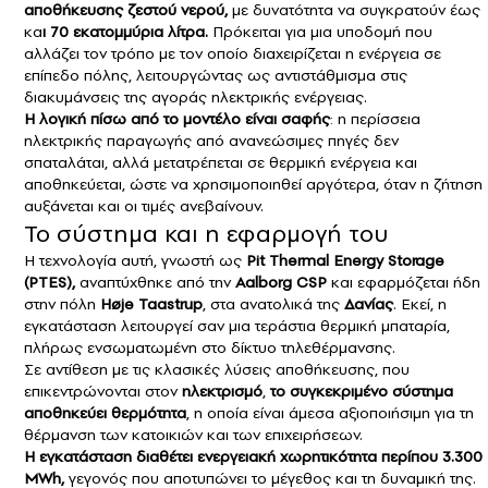
αποθήκευσης ζεστού νερού,
με δυνατότητα να συγκρατούν έως
κα
ι 70 εκατομμύρια λίτρα.
Πρόκειται για μια υποδομή που
αλλάζει τον τρόπο με τον οποίο διαχειρίζεται η ενέργεια σε
επίπεδο πόλης, λειτουργώντας ως αντιστάθμισμα στις
διακυμάνσεις της αγοράς ηλεκτρικής ενέργειας.
Η λογική πίσω από το μοντέλο είναι σαφής
: η περίσσεια
ηλεκτρικής παραγωγής από ανανεώσιμες πηγές δεν
σπαταλάται, αλλά μετατρέπεται σε θερμική ενέργεια και
αποθηκεύεται, ώστε να χρησιμοποιηθεί αργότερα, όταν η ζήτηση
αυξάνεται και οι τιμές ανεβαίνουν.
Το σύστημα και η εφαρμογή του
Η τεχνολογία αυτή, γνωστή ως
Pit Thermal Energy Storage
(PTES),
αναπτύχθηκε από την
Aalborg CSP
και εφαρμόζεται ήδη
στην πόλη
Høje Taastrup
, στα ανατολικά της
Δανίας
. Εκεί, η
εγκατάσταση λειτουργεί σαν μια τεράστια θερμική μπαταρία,
πλήρως ενσωματωμένη στο δίκτυο τηλεθέρμανσης.
Σε αντίθεση με τις κλασικές λύσεις αποθήκευσης, που
επικεντρώνονται στον
ηλεκτρισμό
,
το συγκεκριμένο σύστημα
αποθηκεύει θερμότητα
, η οποία είναι άμεσα αξιοποιήσιμη για τη
θέρμανση των κατοικιών και των επιχειρήσεων.
Η εγκατάσταση διαθέτει ενεργειακή χωρητικότητα περίπου 3.300
MWh,
γεγονός που αποτυπώνει το μέγεθος και τη δυναμική της.