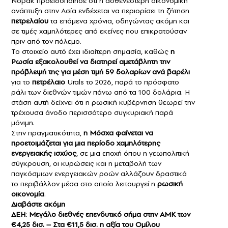
Νόβακ προειδοποίησε ότι η ασθενέστερη οικονομική
ανάπτυξη στην Ασία ενδέχεται να περιορίσει τη ζήτηση
πετρελαίου
τα επόμενα χρόνια, οδηγώντας ακόμη και
σε τιμές χαμηλότερες από εκείνες που επικρατούσαν
πριν από τον πόλεμο.
Το στοιχείο αυτό έχει ιδιαίτερη σημασία, καθώς
η
Ρωσία εξακολουθεί να διατηρεί αμετάβλητη την
πρόβλεψή της για μέση τιμή 59 δολαρίων ανά βαρέλι
για το
πετρέλαιο
Urals το 2026, παρά το πρόσφατο
ράλι των διεθνών τιμών πάνω από τα 100 δολάρια. Η
στάση αυτή δείχνει ότι η ρωσική κυβέρνηση θεωρεί την
τρέχουσα άνοδο περισσότερο συγκυριακή παρά
μόνιμη.
Στην πραγματικότητα,
η Μόσχα φαίνεται να
προετοιμάζεται για μια περίοδο χαμηλότερης
ενεργειακής ισχύος
, σε μια εποχή όπου η γεωπολιτική
σύγκρουση, οι κυρώσεις και η μεταβολή των
παγκόσμιων ενεργειακών ροών αλλάζουν δραστικά
το περιβάλλον μέσα στο οποίο λειτουργεί η
ρωσική
οικονομία
.
Διαβάστε ακόμη
ΔΕΗ: Μεγάλο διεθνές επενδυτικό σήμα στην ΑΜΚ των
€4,25 δισ. – Στα €
11,5
δισ. η αξία του Ομίλου