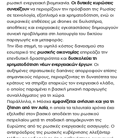
ρωσική ενεργειακή βιομηχανία.
Οι δυτικές κυρώσεις
συνεχίζουν
να περιορίζουν την πρόσβαση της Ρωσίας
σε τεχνολογία, εξοπλισμό και χρηματοδότηση, ενώ οι
ουκρανικές επιθέσεις με drones σε διυλιστήρια,
αποθήκες και ενεργειακές εγκαταστάσεις δημιουργούν
συνεχή προβλήματα στη λειτουργία του δικτύου
παραγωγής και μεταφοράς.
Την ίδια στιγμή, το υψηλό κόστος δανεισμού στο
εσωτερικό της
ρωσικής οικονομίας
επηρεάζει την
επενδυτική δραστηριότητα και
δυσκολεύει τη
χρηματοδότηση νέων ενεργειακών έργων
. Οι
αυξημένες στρατιωτικές δαπάνες απορροφούν επίσης
σημαντικούς πόρους, περιορίζοντας τη δυνατότητα του
κράτους να στηρίξει επαρκώς τον ενεργειακό κλάδο,
ο οποίος παραμένει η βασική μηχανή παραγωγής
συναλλάγματος για τη χώρα.
Παράλληλα, η Μόσχα
εμφανίζεται ανήσυχη και για τη
ζήτηση από την Ασία
, η οποία τα τελευταία χρόνια έχει
εξελιχθεί στον βασικό αποδέκτη του ρωσικού
πετρελαίου μετά τη σταδιακή απομάκρυνση της
Ευρώπης από τις ρωσικές ενεργειακές εισαγωγές. Ο
αντιπρόεδρος της ρωσικής κυβέρνησης Αλεξάντερ