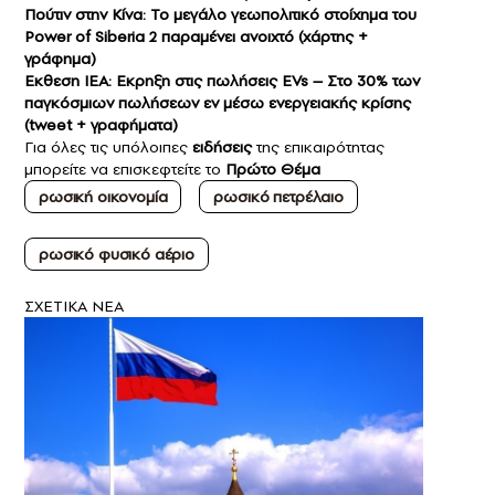
Πούτιν στην Κίνα: Το μεγάλο γεωπολιτικό στοίχημα του
Power of Siberia 2 παραμένει ανοιχτό (χάρτης +
γράφημα)
Εκθεση IEA: Εκρηξη στις πωλήσεις EVs – Στο 30% των
παγκόσμιων πωλήσεων εν μέσω ενεργειακής κρίσης
(tweet + γραφήματα)
Για όλες τις υπόλοιπες
ειδήσεις
της επικαιρότητας
μπορείτε να επισκεφτείτε το
Πρώτο Θέμα
ρωσική οικονομία
ρωσικό πετρέλαιο
ρωσικό φυσικό αέριο
ΣXETIKA NEA