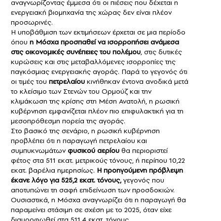
αναγνωρίζοντας έμμεσα ότι οι πιέσεις που δέχεται η
ενεργειακή βιομηχανία της χώρας δεν είναι πλέον
προσωρινές.
Η υποβάθμιση των εκτιμήσεων έρχεται σε μια περίοδο
όπου
η Μόσχα προσπαθεί να ισορροπήσει ανάμεσα
στις οικονομικές συνέπειες του πολέμου
, στις δυτικές
κυρώσεις και στις μεταβαλλόμενες ισορροπίες της
παγκόσμιας ενεργειακής αγοράς. Παρά το γεγονός ότι
οι τιμές του
πετρελαίου
κινήθηκαν έντονα ανοδικά μετά
το κλείσιμο των Στενών του Ορμούζ και την
κλιμάκωση της κρίσης στη Μέση Ανατολή, η ρωσική
κυβέρνηση εμφανίζεται πλέον πιο επιφυλακτική για τη
μεσοπρόθεσμη πορεία της αγοράς.
Στο βασικό της σενάριο, η ρωσική κυβέρνηση
προβλέπει ότι η παραγωγή πετρελαίου και
συμπυκνωμάτων
φυσικού αερίου
θα περιοριστεί
φέτος στα 511 εκατ. μετρικούς τόνους, ή περίπου 10,22
εκατ. βαρέλια ημερησίως.
Η προηγούμενη πρόβλεψη
έκανε λόγο για 525,2 εκατ. τόνους,
γεγονός που
αποτυπώνει τη σαφή επιδείνωση των προσδοκιών.
Ουσιαστικά, η Μόσχα αναγνωρίζει ότι η παραγωγή θα
παραμείνει στάσιμη σε σχέση με το 2025, όταν είχε
διαμορφωθεί στα 511,4 εκατ. τόνους.