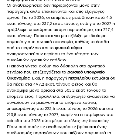
Οι αναθεωρήσεις δεν περιορίζονται μόνο στην
παραγωγή, αλλά επεκτείνονται και στις εξαγωγές
αργού. Για το 2026, οι εκτιμήσεις μειώθηκαν κατά 4,5
εκατ. τόνους, στα 237,2 εκατ. τόνους, ενώ για το 2027 η
πρόβλεψη υποχώρησε ακόμη περισσότερο, στα 227,4
εκατ. τόνους. Πρόκειται για μια εξέλιξη με ιδιαίτερη
σημασία για τη ρωσική οικονομία, καθώς τα έσοδα
από το πετρέλαιο και το
φυσικό αέριο
αντιπροσωπεύουν περίπου το ένα τέταρτο των
συνολικών κρατικών εσόδων.
Η εικόνα γίνεται ακόμη πιο δύσκολη στο αρνητικό
σενάριο που επεξεργάζεται το
ρωσικό υπουργείο
Οικονομίας
. Εκεί, η παραγωγή
πετρελαίου
εκτιμάται ότι
θα πέσει στα 497,2 εκατ. τόνους φέτος και θα
ανακάμψει μόνο οριακά στα 502,2 εκατ. τόνους το
επόμενο έτος. Παράλληλα, οι εξαγωγές αναμένεται να
συνεχίσουν να μειώνονται τα επόμενα χρόνια,
υποχωρώντας στα 223,6 εκατ. τόνους το 2026 και στα
213,8 εκατ. τόνους το 2027, χωρίς να επιστρέφουν στα
επίπεδα του 2025 ούτε μέχρι το τέλος της δεκαετίας.
Πίσω από αυτές τις αναθεωρήσεις βρίσκεται ένας
συνδυασμός παραγόντων που πιέζουν ασφυκτικά τη