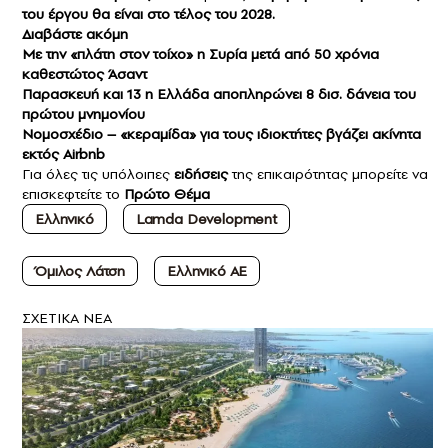
του έργου θα είναι στο τέλος του 2028.
Διαβάστε ακόμη
Με την «πλάτη στον τοίχο» η Συρία μετά από 50 χρόνια
καθεστώτος Άσαντ
Παρασκευή και 13 η Ελλάδα αποπληρώνει 8 δισ. δάνεια του
πρώτου μνημονίου
Νομοσχέδιο – «κεραμίδα» για τους ιδιοκτήτες βγάζει ακίνητα
εκτός Airbnb
Για όλες τις υπόλοιπες
ειδήσεις
της επικαιρότητας μπορείτε να
επισκεφτείτε το
Πρώτο Θέμα
Ελληνικό
Lamda Development
Όμιλος Λάτση
Ελληνικό ΑΕ
ΣXETIKA NEA