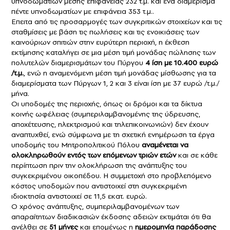
υπνοδωματίων μέσης επιφάνειας 232 τ.μ. και ένα διαμέρισμα
πέντε υπνοδωματίων με επιφάνεια 353 τ.μ..
Επειτα από τις προσαρμογές των συγκριτικών στοιχείων και τις
σταθμίσεις με βάση τις πωλήσεις και τις ενοικιάσεις των
καινούριων σπιτιών στην ευρύτερη περιοχή, η έκθεση
εκτίμησης καταλήγει σε μια μέση τιμή μονάδας πώλησης των
πολυτελών διαμερισμάτων του Πύργου
4 ίση με 10.400 ευρώ
/τ.μ.
, ενώ η αναμενόμενη μέση τιμή μονάδας μίσθωσης για τα
διαμερίσματα των Πύργων 1, 2 και 3 είναι ίση με 37 ευρώ /τ.μ./
μήνα.
Οι υποδομές της περιοχής, όπως οι δρόμοι και τα δίκτυα
κοινής ωφέλειας (συμπεριλαμβανομένης της ύδρευσης,
αποχέτευσης, ηλεκτρισμού και τηλεπικοινωνιών) δεν έχουν
αναπτυχθεί, ενώ σύμφωνα με τη σχετική ενημέρωση τα έργα
υποδομής του Μητροπολιτικού Πόλου
αναμένεται να
ολοκληρωθούν εντός των επόμενων τριών ετών
και σε κάθε
περίπτωση πριν την ολοκλήρωση της ανάπτυξης του
συγκεκριμένου οικοπέδου. Η συμμετοχή στο προβλεπόμενο
κόστος υποδομών που αντιστοιχεί στη συγκεκριμένη
ιδιοκτησία αντιστοιχεί σε 11,5 εκατ. ευρώ.
Ο χρόνος ανάπτυξης, συμπεριλαμβανομένων των
απαραίτητων διαδικασιών έκδοσης αδειών εκτιμάται ότι θα
ανέλθει σε
51 μήνες
και επομένως η
ημερομηνία παράδοσης