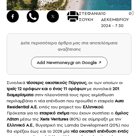
ΣΤΕΦΑΝΙΑ
10
0
ΣΟΥΚΗ
ΔΕΚΕΜΒΡΙΟΥ
2024 - 7:30
Δείτε περισσότερα άρθρα μας στα αποτελέσματα
αναζήτησης
Add Newmoney.gr on Google
Συνολικά
τέσσερις οικιστικούς Πύργους,
εκ των οποίων οι
τρείς 12 ορόφων και ο ένας 11 ορόφων
με συνολικά
201
διαμερίσματα
στην πλειονότητά τους προς εκμίσθωση
περιλαμβάνει η νέα επένδυση που προωθεί η εταιρεία
Aura
Residential Α.Ε.
εντός του project του
Ελληνικού
.
Πρόκειται για το
εταιρικό σχήμα
που έχουν συστήσει ο
όμιλος
Λάτση
μέσω της
Xeris Ventures
(80%) σε σύμπραξη με την
Ελληνικό Α.Ε
., θυγατρική της Lamda Development (20%) που
θα «τρέξει» έως και το 2028 μία
νέα οικιστική επένδυση εντός