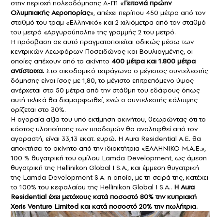
στην περιοχή πολεοδόμησης Α-Π1 «
Γειτονιά πρώην
Ολυμπιακής Αεροπορίας
», απέχει περίπου 450 μέτρα από τον
σταθμό του τραμ «Ελληνικό» και 2 χιλιόμετρα από τον σταθμό
του μετρό «Αργυρούπολη» της γραμμής 2 του μετρό.
Η πρόσβαση σε αυτό πραγματοποιείται οδικώς μέσω των
κεντρικών Λεωφόρων Ποσειδώνος και Βουλιαγμένης, οι
οποίες απέχουν από το ακίνητο
400 μέτρα και 1.800 μέτρα
αντίστοιχα.
Στο οικοδομικό τετράγωνο ο μέγιστος συντελεστής
δόμησης είναι ίσος με 1,80, το μέγιστο επιτρεπόμενο ύψος
ανέρχεται στα 50 μέτρα από την στάθμη του εδάφους όπως
αυτή τελικά θα διαμορφωθεί, ενώ ο συντελεστής κάλυψης
ορίζεται στο 30%.
Η αγοραία αξία του υπό εκτίμηση ακινήτου, θεωρώντας ότι το
κόστος υλοποίησης των υποδομών θα αναληφθεί από τον
αγοραστή, είναι 33,13 εκατ. ευρώ. Η Aura Residential Α.Ε. θα
αποκτήσει το ακίνητο από την ιδιοκτήτρια «ΕΛΛΗΝΙΚΟ Μ.Α.Ε.»,
100 % θυγατρική του ομίλου Lamda Development, ως άμεση
θυγατρική της Hellinikon Global I S.A., και έμμεση θυγατρική
της Lamda Development S.A. η οποία, με τη σειρά της, κατέχει
το 100% του κεφαλαίου της Hellinikon Global I S.A..
Η Aura
Residential έχει μετόχους κατά ποσοστό 80% την κυπριακή
Xeris Venture Limited και κατά ποσοστό 20% την πωλήτρια.