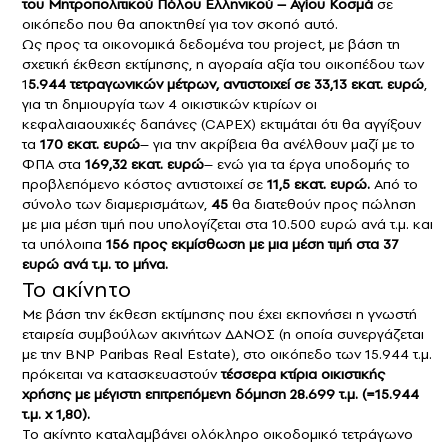
του Μητροπολιτικού Πόλου Ελληνικού – Αγίου Κοσμά
σε
οικόπεδο που θα αποκτηθεί για τον σκοπό αυτό.
Ως προς τα οικονομικά δεδομένα του project, με βάση τη
σχετική έκθεση εκτίμησης, η αγοραία αξία του οικοπέδου των
1
5.944 τετραγωνικών μέτρων, αντιστοιχεί σε 33,13 εκατ. ευρώ
,
για τη δημιουργία των 4 οικιστικών κτιρίων οι
κεφαλαιαουχικές δαπάνες (CAPEX) εκτιμάται ότι θα αγγίξουν
τα
170 εκατ. ευρώ
– για την ακρίβεια θα ανέλθουν μαζί με το
ΦΠΑ στα
169,32 εκατ. ευρώ
– ενώ για τα έργα υποδομής το
προβλεπόμενο κόστος αντιστοιχεί σε
11,5 εκατ. ευρώ.
Από το
σύνολο των διαμερισμάτων,
45
θα διατεθούν προς πώληση
με μια μέση τιμή που υπολογίζεται στα 10.500 ευρώ ανά τ.μ. και
τα υπόλοιπα
156 προς εκμίσθωση με μια μέση τιμή στα 37
ευρώ ανά τ.μ. το μήνα.
Το ακίνητο
Με βάση την έκθεση εκτίμησης που έχει εκπονήσει η γνωστή
εταιρεία συμβούλων ακινήτων ΔΑΝΟΣ (η οποία συνεργάζεται
με την BNP Paribas Real Estate), στο οικόπεδο των 15.944 τ.μ.
πρόκειται να κατασκευαστούν
τέσσερα κτίρια οικιστικής
χρήσης με μέγιστη επιτρεπόμενη δόμηση 28.699 τ.μ. (=15.944
τ.μ. x 1,80).
Το ακίνητο καταλαμβάνει ολόκληρο οικοδομικό τετράγωνο