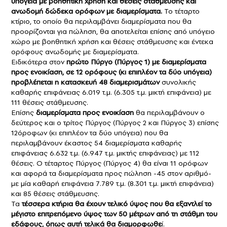
υπόγεια με βοηθητική χρήση και θέσεις στάθμευσης και
ανωδομή δώδεκα ορόφων με διαμερίσματα.
Το τέταρτο
κτίριο, το οποίο θα περιλαμβάνει διαμερίσματα που θα
προορίζονται για πώληση, θα αποτελείται επίσης από υπόγειο
χώρο με βοηθητική χρήση και θέσεις στάθμευσης και έντεκα
ορόφους ανωδομής με διαμερίσματα.
Ειδικότερα στον
πρώτο Πύργο (Πύργος 1) με διαμερίσματα
προς ενοικίαση, σε 12 ορόφους (κι επιπλέον τα δύο υπόγεια)
προβλέπεται η κατασκευή 48 διαμερισμάτων
συνολικής
καθαρής επιφάνειας 6.019 τ.μ. (6.305 τ.μ. μικτή επιφάνεια) με
111 θέσεις στάθμευσης.
Επίσης
διαμερίσματα προς ενοικίαση
θα περιλαμβάνουν ο
δεύτερος και ο τρίτος Πύργος (Πύργος 2 και Πύργος 3) επίσης
12όροφων (κι επιπλέον τα δύο υπόγεια) που θα
περιλαμβάνουν έκαστος 54 διαμερίσματα καθαρής
επιφάνειας 6.632 τ.μ. (6.947 τ.μ. μικτής επιφάνειας) με 112
θέσεις. Ο τέταρτος Πύργος (Πύργος 4) θα είναι 11 ορόφων
και αφορά τα διαμερίσματα προς πώληση -45 στον αριθμό-
με μία καθαρή επιφάνεια 7.789 τ.μ. (8.301 τ.μ. μικτή επιφάνεια)
και 85 θέσεις στάθμευσης.
Τα
τέσσερα κτήρια θα έχουν τελικό ύψος που θα εξαντλεί το
μέγιστο επιτρεπόμενο ύψος των 50 μέτρων από τη στάθμη του
εδάφους, όπως αυτή τελικά θα διαμορφωθε
ί.