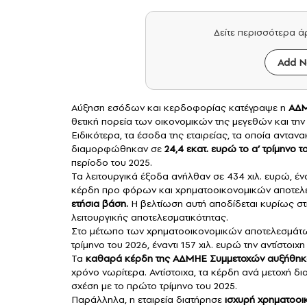
Δείτε περισσότερα 
Add N
Αύξηση εσόδων και κερδοφορίας κατέγραψε η
ΑΔΜ
θετική πορεία των οικονομικών της μεγεθών και την
Ειδικότερα, τα έσοδα της εταιρείας, τα οποία ανταν
διαμορφώθηκαν σε
24,4 εκατ. ευρώ το α’ τρίμηνο 
περίοδο του 2025.
Τα λειτουργικά έξοδα ανήλθαν σε 434 χιλ. ευρώ, έν
κέρδη προ φόρων και χρηματοοικονομικών αποτε
ετήσια βάση.
Η βελτίωση αυτή αποδίδεται κυρίως στ
λειτουργικής αποτελεσματικότητας.
Στο μέτωπο των χρηματοοικονομικών αποτελεσμάτων
τρίμηνο του 2026, έναντι 157 χιλ. ευρώ την αντίστοιχ
Τα
καθαρά κέρδη της ΑΔΜΗΕ Συμμετοχών αυξήθηκαν 
χρόνο νωρίτερα. Αντίστοιχα, τα κέρδη ανά μετοχή
σχέση με το πρώτο τρίμηνο του 2025.
Παράλληλα, η εταιρεία διατήρησε
ισχυρή χρηματοοικο