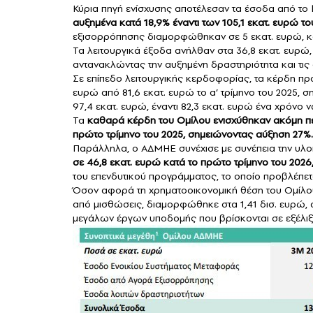
Κύρια πηγή ενίσχυσης αποτέλεσαν τα έσοδα από το
αυξημένα κατά 18,9% έναντι των 105,1 εκατ. ευρώ τ
εξισορρόπησης διαμορφώθηκαν σε 5 εκατ. ευρώ, κ
Τα λειτουργικά έξοδα ανήλθαν στα 36,8 εκατ. ευρώ, 
αντανακλώντας την αυξημένη δραστηριότητα και τις
Σε επίπεδο λειτουργικής κερδοφορίας, τα κέρδη π
ευρώ από 81,6 εκατ. ευρώ το α’ τρίμηνο του 2025,
97,4 εκατ. ευρώ, έναντι 82,3 εκατ. ευρώ ένα χρόνο
Τα
καθαρά κέρδη του Ομίλου ενισχύθηκαν ακόμη περ
πρώτο τρίμηνο του 2025, σημειώνοντας αύξηση 27%.
Παράλληλα, ο ΑΔΜΗΕ συνέχισε με συνέπεια την υλοπ
σε 46,8 εκατ. ευρώ κατά το πρώτο τρίμηνο του 2026
του επενδυτικού προγράμματος, το οποίο προβλέπετα
Όσον αφορά τη χρηματοοικονομική θέση του Ομίλ
από μισθώσεις, διαμορφώθηκε στα 1,41 δισ. ευρώ, 
μεγάλων έργων υποδομής που βρίσκονται σε εξέλιξ