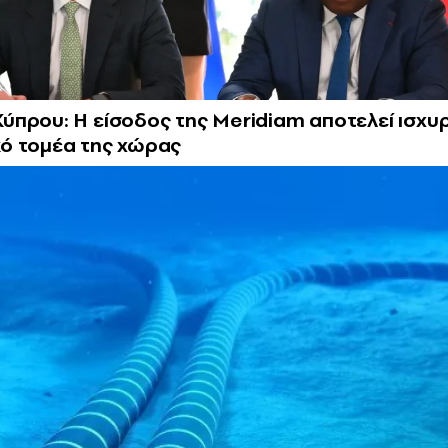
ύπρου: Η είσοδος της Meridiam αποτελεί ισχυ
κό τομέα της χώρας