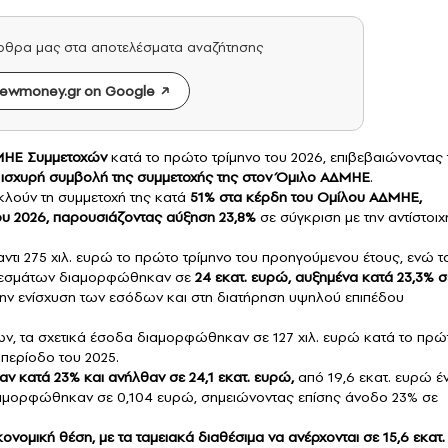
άρθρα μας στα αποτελέσματα αναζήτησης
ewmoney.gr on Google
ΗΕ Συμμετοχών
κατά το πρώτο τρίμηνο του 2026, επιβεβαιώνοντας 
ισχυρή συμβολή της συμμετοχής της στον Όμιλο ΑΔΜΗΕ
.
ακλούν τη συμμετοχή της κατά
51% στα κέρδη του Ομίλου ΑΔΜΗΕ,
του 2026, παρουσιάζοντας αύξηση 23,8%
σε σύγκριση με την αντίστοιχ
αντι 275 χιλ. ευρώ το πρώτο τρίμηνο του προηγούμενου έτους, ενώ τ
λεσμάτων διαμορφώθηκαν σε
24 εκατ. ευρώ, αυξημένα κατά 23,3% σ
ην ενίσχυση των εσόδων και στη διατήρηση υψηλού επιπέδου
, τα σχετικά έσοδα διαμορφώθηκαν σε 127 χιλ. ευρώ κατά το πρώ
η περίοδο του 2025.
κατά 23% και ανήλθαν σε 24,1 εκατ. ευρώ,
από 19,6 εκατ. ευρώ έ
 διαμορφώθηκαν σε 0,104 ευρώ, σημειώνοντας επίσης άνοδο 23% σε
νομική θέση, με τα ταμειακά διαθέσιμα να ανέρχονται σε 15,6 εκατ.