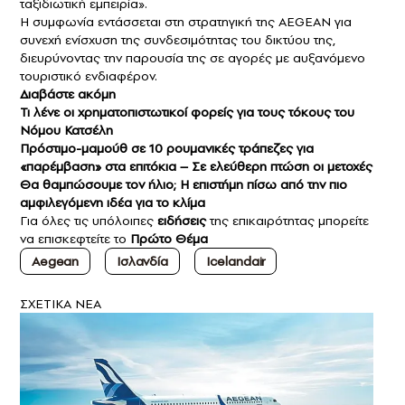
ταξιδιωτική εμπειρία».
Η συμφωνία εντάσσεται στη στρατηγική της AEGEAN για
συνεχή ενίσχυση της συνδεσιμότητας του δικτύου της,
διευρύνοντας την παρουσία της σε αγορές με αυξανόμενο
τουριστικό ενδιαφέρον.
Διαβάστε ακόμη
Τι λένε οι χρηματοπιστωτικοί φορείς για τους τόκους του
Νόμου Κατσέλη
Πρόστιμο-μαμούθ σε 10 ρουμανικές τράπεζες για
«παρέμβαση» στα επιτόκια – Σε ελεύθερη πτώση οι μετοχές
Θα θαμπώσουμε τον ήλιο; Η επιστήμη πίσω από την πιο
αμφιλεγόμενη ιδέα για το κλίμα
Για όλες τις υπόλοιπες
ειδήσεις
της επικαιρότητας μπορείτε
να επισκεφτείτε το
Πρώτο Θέμα
Aegean
Ισλανδία
Icelandair
ΣXETIKA NEA