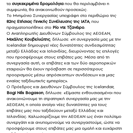
τα
συγκεκριμένα δρομολόγια
που θα περιλαμβάνει η
συμφωνία, θα ανακοινωθούν προσεχώς.
Το Μνημόνιο Συνεργασίας υπεγράφη στο περιθώριο της
82ης Ετήσιας Γενικής Συνέλευσης της IATA
, που
πραγματοποιήθηκε στο
Ρίο ντε Τζανέιρο
.
Ο Αναπληρωτής Διευθύνων Σύμβουλος της AEGEAN,
Μιχάλης Κουβελιώτης
, δήλωσε: «Η συνεργασία μας με την
Icelandair δημιουργεί νέες δυνατότητες συνδεσιμότητας
μεταξύ Ελλάδας και Ισλανδίας, διευρύνοντας τις επιλογές
που προσφέρουμε στους επιβάτες μας. Μέσα από τη
συνεργασία αυτή, οι επιβάτες και των δύο αεροπορικών
εταιρειών θα έχουν πρόσβαση σε περισσότερους
προορισμούς μέσω απρόσκοπτων συνδέσεων και μιας
ενιαίας ταξιδιωτικής εμπειρίας».
Ο Πρόεδρος και Διευθύνων Σύμβουλος της Icelandair,
Bogi Nils Bogason
, δήλωσε: «Είμαστε ενθουσιασμένοι που
ανακοινώνουμε τη στρατηγική συνεργασία μας με την
AEGEAN, η οποία ανοίγει νέες δυνατότητες για τους
επιβάτες μας που ταξιδεύουν μεταξύ Ελλάδας και
Ισλανδίας. Καλωσορίζουμε την AEGEAN ως έναν πολύτιμο
συνεργάτη και ανυπομονούμε να συνεργαστούμε, ώστε να
προσφέρουμε στους επιβάτες μας μια ομαλή και ευχάριστη