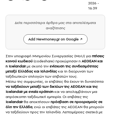
2026 -
16:39
Δείτε περισσότερα άρθρα μας στα αποτελέσματα
αναζήτησης
Add Newmoney.gr on Google
Στην υπογραφή Μνημονίου Συνεργασίας (MoU) για
πτήσεις
κοινού κωδικού
(codeshare) προχώρησαν η
AEGEAN
και
η Icelandair
με σκοπό την
ενίσχυση της συνδεσιμότητας
μεταξύ Ελλάδας και
Ισλανδίας
και τη διεύρυνση των
ταξιδιωτικών επιλογών των επιβατών τους.
Μέσω της συμφωνίας, οι επιβάτες θα έχουν τη δυνατότητα
να ταξιδεύουν μεταξύ των δικτύων της AEGEAN και της
Icelandair με ενιαία κράτηση
και να απολαμβάνουν μια
απρόσκοπτη ταξιδιωτική εμπειρία. Οι επιβάτες της
Icelandair
θα αποκτήσουν
πρόσβαση σε προορισμούς σε
όλη την Ελλάδα
, ενώ οι επιβάτες της AEGEAN θα μπορούν
να ταξιδεύουν προς την Ισλανδία. Λεπτομέρειες σχετικά με