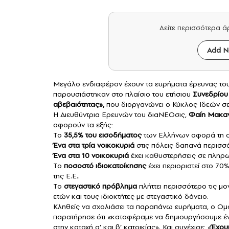
Δείτε περισσότερα 
Add N
Μεγάλο ενδιαφέρον έχουν τα ευρήματα έρευνας το
παρουσιάστηκαν στο πλαίσιο του ετήσιου
Συνεδρίου 
αβεβαιότητας»,
που διοργανώνει ο Κύκλος Ιδεών σ
Η Διευθύντρια Ερευνών του διαΝΕΟσις,
Φαίη Μακα
αφορούν τα εξής:
Το
35,5% του εισοδήματος
των Ελλήνων αφορά τη στέ
Ένα στα τρία νοικοκυριά
στις πόλεις δαπανά περισσ
Ένα στα 10 νοικοκυριά
έχει καθυστερήσεις σε πληρω
Το
ποσοστό ιδιοκατοίκησης
έχει περιοριστεί στο 70
της Ε.Ε..
Το
στεγαστικό πρόβλημα
πλήττει περισσότερο τις μο
ετών και τους ιδιοκτήτες με στεγαστικό δάνειο.
Κληθείς να σχολιάσει τα παραπάνω ευρήματα, ο Ομ
παρατήρησε ότι «καταφέραμε να δημιουργήσουμε έν
στην κατοχή α’ και β’ κατοικίας». Και συνέχισε: «
Έχουμ