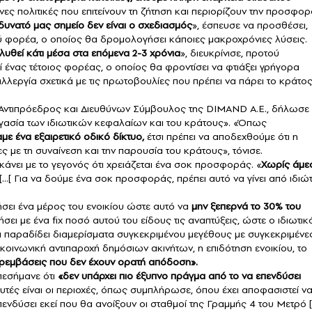
ες πολιτικές που επιτείνουν τη ζήτηση και περιορίζουν την προσφορ
 δυνατό μας σημείο δεν είναι ο σχεδιασμός
», έσπευσε να προσθέσει,
ύ φορέα, ο οποίος θα δρομολογήσει κάποιες μακροχρόνιες λύσεις.
λυθεί κάτι μέσα στα επόμενα 2-3 χρόνια
», διευκρίνισε, προτού
ί ένας τέτοιος φορέας, ο οποίος θα φροντίσει να φτιάξει γρήγορα
λεργία σχετικά με τις πρωτοβουλίες που πρέπει να πάρει το κράτος
 Αντιπρόεδρος και Διευθύνων Σύμβουλος της DIMAND Α.Ε., δήλωσε 
ργασία των ιδιωτικών κεφαλαίων και του κράτους». «Όπως
ε ένα εξαιρετικό οδικό δίκτυο,
έτσι πρέπει να αποδεχθούμε ότι η
ς με τη συναίνεση και την παρουσία του κράτους», τόνισε.
άνει με το γεγονός ότι χρειάζεται ένα σοκ προσφοράς. «
Χωρίς άμε
[…[ Για να δούμε ένα σοκ προσφοράς, πρέπει αυτό να γίνει από ιδιώ
οτήσει ένα μέρος του ενοικίου ώστε αυτό να
μην ξεπερνά το 30% του
ήσει με ένα fix ποσό αυτού του είδους τις αναπτύξεις, ώστε ο ιδιωτικ
 να παραδίδει διαμερίσματα συγκεκριμένου μεγέθους με συγκεκριμένε
κοινωνική αντιπαροχή δημόσιων ακινήτων, η επιδότηση ενοικίου, το
ρεμβάσεις που δεν έχουν ορατή απόδοση».
εσήμανε ότι
«δεν υπάρχει πιο έξυπνο πράγμα από το να επενδύσει
Αυτές είναι οι περιοχές, όπως συμπλήρωσε, όπου έχει αποφασιστεί ν
πενδύσει εκεί που θα ανοίξουν οι σταθμοί της Γραμμής 4 του Μετρό [