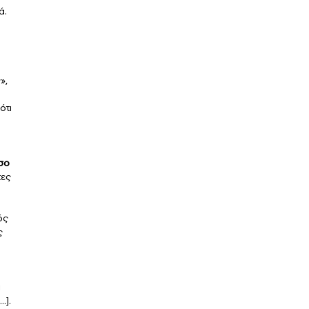
ά.
»,
ότι
σο
τες
ός
ς
α
…].