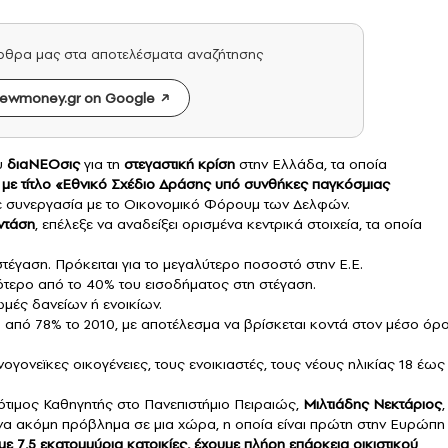
άρθρα μας στα αποτελέσματα αναζήτησης
ewmoney.gr on Google
υ
διαΝΕΟσις
για τη
στεγαστική κρίση
στην Ελλάδα, τα οποία
με τίτλο «Εθνικό Σχέδιο Δράσης υπό συνθήκες παγκόσμιας
ε συνεργασία με το Οικονομικό Φόρουμ των Δελφών.
ντάση
, επέλεξε να αναδείξει ορισμένα κεντρικά στοιχεία, τα οποία
γαση. Πρόκειται για το μεγαλύτερο ποσοστό στην Ε.Ε.
ότερο από το 40% του εισοδήματος στη στέγαση.
μές δανείων ή ενοικίων.
% από 78% το 2010, με αποτέλεσμα να βρίσκεται κοντά στον μέσο όρ
νογονεϊκες οικογένειες, τους ενοικιαστές, τους νέους ηλικίας 18 έως
ότιμος Καθηγητής στο Πανεπιστήμιο Πειραιώς,
Μιλτιάδης Νεκτάριος
,
α ακόμη πρόβλημα σε μια χώρα, η οποία είναι πρώτη στην Ευρώπη
ε 7,5 εκατομμύρια κατοικίες, έχουμε πλήρη επάρκεια οικιστικού