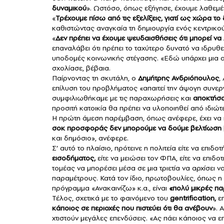
δυναμικού
». Ωστόσο, όπως εξήγησε, έχουμε λαθεμέν
«
Τρέχουμε πίσω από τις εξελίξεις, γιατί ως χώρα το
καθιστώντας αναγκαία τη δημιουργία ενός κεντρικο
«
Δεν πρέπει να έχουμε ψευδαισθήσεις ότι μπορεί να 
επαναλάβει ότι πρέπει το ταχύτερο δυνατό να ιδρυθε
υποδομές κοινωνικής στέγασης. «Εδώ υπάρχει μια αλ
σχολίασε, βέβαια.
Παίρνοντας τη σκυτάλη, ο
Δημήτρης Ανδριόπουλος
,
επίλυση του προβλήματος «απαιτεί την άψογη συνε
συμφιλιωθήκαμε με τις παραχωρήσεις και
αποκτήσαμ
προσιτή κατοικία θα πρέπει να υλοποιηθεί από ιδιώτε
Η πρώτη άμεση παρέμβαση, όπως ανέφερε, έχει να κ
σοκ προσφοράς δεν μπορούμε να δούμε βελτίωση
και δημόσιο», ανέφερε.
Σ’ αυτό το πλαίσιο, πρότεινε η πολιτεία είτε να επιδ
εισοδήματος,
είτε να μειώσει τον ΦΠΑ, είτε να επιδοτ
τομέας να μπορέσει μέσα σε μια τριετία να αρχίσει
παραμέτρους. Κατά τον ίδιο, πρωτοβουλίες, όπως η 
πρόγραμμα «Ανακαινίζω» κ.α., είναι
«πολύ μικρές πα
Τέλος, σχετικά με το φαινόμενο του
gentrification,
επ
κάποιος σε περιοχές που πιστεύει ότι θα ανέβουν
». 
χτιστούν μεγάλες επενδύσεις. «Ας πάει κάποιος να ε