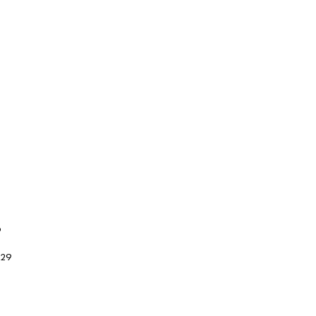
ο
 29