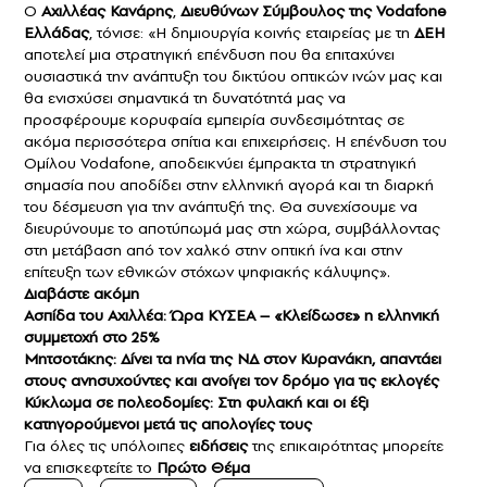
Ο
Αχιλλέας Κανάρης
,
Διευθύνων Σύμβουλος της Vodafone
Ελλάδας
, τόνισε: «Η δημιουργία κοινής εταιρείας με τη
ΔΕΗ
αποτελεί μια στρατηγική επένδυση που θα επιταχύνει
ουσιαστικά την ανάπτυξη του δικτύου οπτικών ινών μας και
θα ενισχύσει σημαντικά τη δυνατότητά μας να
προσφέρουμε κορυφαία εμπειρία συνδεσιμότητας σε
ακόμα περισσότερα σπίτια και επιχειρήσεις. Η επένδυση του
Ομίλου Vodafone, αποδεικνύει έμπρακτα τη στρατηγική
σημασία που αποδίδει στην ελληνική αγορά και τη διαρκή
του δέσμευση για την ανάπτυξή της. Θα συνεχίσουμε να
διευρύνουμε το αποτύπωμά μας στη χώρα, συμβάλλοντας
στη μετάβαση από τον χαλκό στην οπτική ίνα και στην
επίτευξη των εθνικών στόχων ψηφιακής κάλυψης».
Διαβάστε ακόμη
Ασπίδα του Αχιλλέα: Ώρα ΚΥΣΕΑ – «Κλείδωσε» η ελληνική
συμμετοχή στο 25%
Μητσοτάκης: Δίνει τα ηνία της ΝΔ στον Κυρανάκη, απαντάει
στους ανησυχούντες και ανοίγει τον δρόμο για τις εκλογές
Κύκλωμα σε πολεοδομίες: Στη φυλακή και οι έξι
κατηγορούμενοι μετά τις απολογίες τους
Για όλες τις υπόλοιπες
ειδήσεις
της επικαιρότητας μπορείτε
να επισκεφτείτε το
Πρώτο Θέμα