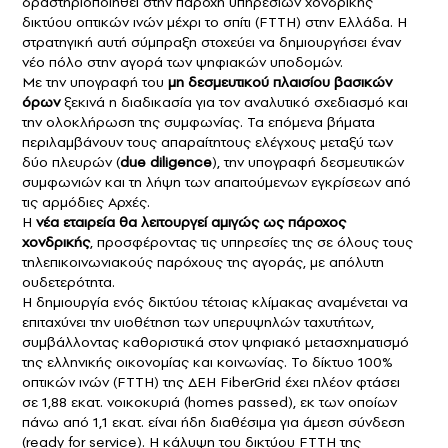
δραστηριοποιηθεί στην παροχή υπηρεσιών χονδρικής
δικτύου οπτικών ινών μέχρι το σπίτι (FTTH) στην Ελλάδα. Η
στρατηγική αυτή σύμπραξη στοχεύει να δημιουργήσει έναν
νέο πόλο στην αγορά των ψηφιακών υποδομών.
Με την υπογραφή του
μη δεσμευτικού πλαισίου βασικών
όρων
ξεκινά η διαδικασία για τον αναλυτικό σχεδιασμό και
την ολοκλήρωση της συμφωνίας. Τα επόμενα βήματα
περιλαμβάνουν τους απαραίτητους ελέγχους μεταξύ των
δύο πλευρών (
due diligence
), την υπογραφή δεσμευτικών
συμφωνιών και τη λήψη των απαιτούμενων εγκρίσεων από
τις αρμόδιες Αρχές.
Η
νέα εταιρεία θα λειτουργεί αμιγώς ως πάροχος
χονδρικής
, προσφέροντας τις υπηρεσίες της σε όλους τους
τηλεπικοινωνιακούς παρόχους της αγοράς, με απόλυτη
ουδετερότητα.
Η δημιουργία ενός δικτύου τέτοιας κλίμακας αναμένεται να
επιταχύνει την υιοθέτηση των υπερυψηλών ταχυτήτων,
συμβάλλοντας καθοριστικά στον ψηφιακό μετασχηματισμό
της ελληνικής οικονομίας και κοινωνίας. Το δίκτυο 100%
οπτικών ινών (FTTH) της ΔΕΗ FiberGrid έχει πλέον φτάσει
σε 1,88 εκατ. νοικοκυριά (homes passed), εκ των οποίων
πάνω από 1,1 εκατ. είναι ήδη διαθέσιμα για άμεση σύνδεση
(ready for service). Η κάλυψη του δικτύου FTTH της