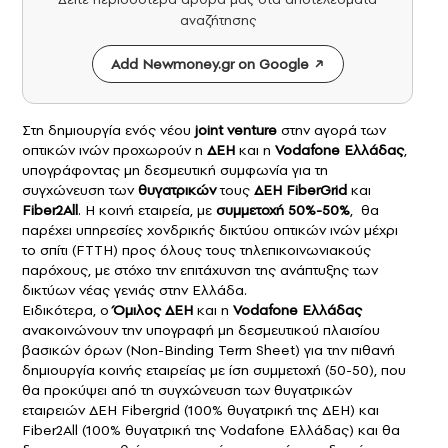
αναζήτησης
Add Newmoney.gr on Google
Στη δημιουργία ενός νέου
joint venture
στην αγορά των
οπτικών ινών προχωρούν η
ΔΕΗ
και η
Vodafone Ελλάδας
,
υπογράφοντας μη δεσμευτική συμφωνία για τη
συγχώνευση των
θυγατρικών
τους
ΔΕΗ FiberGrid
και
Fiber2All
. Η κοινή εταιρεία, με
συμμετοχή 50%-50%
, θα
παρέχει υπηρεσίες χονδρικής δικτύου οπτικών ινών μέχρι
το σπίτι (FTTH) προς όλους τους τηλεπικοινωνιακούς
παρόχους, με στόχο την επιτάχυνση της ανάπτυξης των
δικτύων νέας γενιάς στην Ελλάδα.
Ειδικότερα, o
Όμιλος ΔΕΗ
και η
Vodafone Ελλάδας
ανακοινώνουν την υπογραφή μη δεσμευτικού πλαισίου
βασικών όρων (Non-Binding Term Sheet) για την πιθανή
δημιουργία κοινής εταιρείας με ίση συμμετοχή (50-50), που
θα προκύψει από τη συγχώνευση των θυγατρικών
εταιρειών ΔΕΗ Fibergrid (100% θυγατρική της ΔΕΗ) και
Fiber2All (100% θυγατρική της Vodafone Ελλάδας) και θα