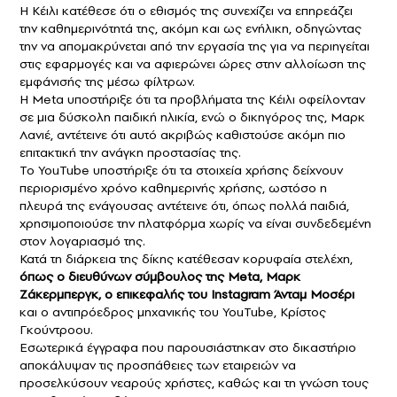
Η Κέιλι κατέθεσε ότι ο εθισμός της συνεχίζει να επηρεάζει
την καθημερινότητά της, ακόμη και ως ενήλικη, οδηγώντας
την να απομακρύνεται από την εργασία της για να περιηγείται
στις εφαρμογές και να αφιερώνει ώρες στην αλλοίωση της
εμφάνισής της μέσω φίλτρων.
Η Meta υποστήριξε ότι τα προβλήματα της Κέιλι οφείλονταν
σε μια δύσκολη παιδική ηλικία, ενώ ο δικηγόρος της, Μαρκ
Λανιέ, αντέτεινε ότι αυτό ακριβώς καθιστούσε ακόμη πιο
επιτακτική την ανάγκη προστασίας της.
Το YouTube υποστήριξε ότι τα στοιχεία χρήσης δείχνουν
περιορισμένο χρόνο καθημερινής χρήσης, ωστόσο η
πλευρά της ενάγουσας αντέτεινε ότι, όπως πολλά παιδιά,
χρησιμοποιούσε την πλατφόρμα χωρίς να είναι συνδεδεμένη
στον λογαριασμό της.
Κατά τη διάρκεια της δίκης κατέθεσαν κορυφαία στελέχη,
όπως ο διευθύνων σύμβουλος της Meta, Μαρκ
Ζάκερμπεργκ, ο επικεφαλής του Instagram Άνταμ Μοσέρι
και ο αντιπρόεδρος μηχανικής του YouTube, Κρίστος
Γκούντροου.
Εσωτερικά έγγραφα που παρουσιάστηκαν στο δικαστήριο
αποκάλυψαν τις προσπάθειες των εταιρειών να
προσελκύσουν νεαρούς χρήστες, καθώς και τη γνώση τους