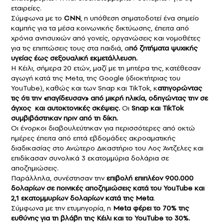
εταιρείες.
Σύμφωνα με το
CNN
, η υπόθεση σηματοδοτεί ένα σημείο
καμπής για τα μέσα κοινωνικής δικτύωσης, έπειτα από
χρόνια ανησυχιών από γονείς, οργανώσεις και νομοθέτες
για τις επιπτώσεις τους στα παιδιά, α
πό ζητήματα ψυχικής
υγείας έως σεξουαλική εκμετάλλευση.
Η Κέιλι, σήμερα 20 ετών, μαζί με τη μητέρα της, κατέθεσαν
αγωγή κατά της Meta, της Google (ιδιοκτήτριας του
YouTube), καθώς και των Snap και TikTok, κ
ατηγορώντας
τις ότι την «παγίδευσαν» από μικρή ηλικία, οδηγώντας την σε
άγχος και αυτοκτονικές σκέψεις.
Οι
Snap και TikTok
συμβιβάστηκαν πριν από τη δίκη.
Οι ένορκοι διαβουλεύτηκαν για περισσότερες από οκτώ
ημέρες έπειτα από επτά εβδομάδες ακροαματικής
διαδικασίας στο Ανώτερο Δικαστήριο του Λος Άντζελες και
επιδίκασαν συνολικά 3 εκατομμύρια δολάρια σε
αποζημιώσεις.
Παράλληλα, συνέστησαν την
επιβολή επιπλέον 900.000
δολαρίων σε ποινικές αποζημιώσεις κατά του YouTube και
2,1 εκατομμυρίων δολαρίων κατά της Meta
.
Σύμφωνα με την ετυμηγορία, η
Meta φέρει το 70% της
ευθύνης για τη βλάβη της Κέιλι και το YouTube το 30%.