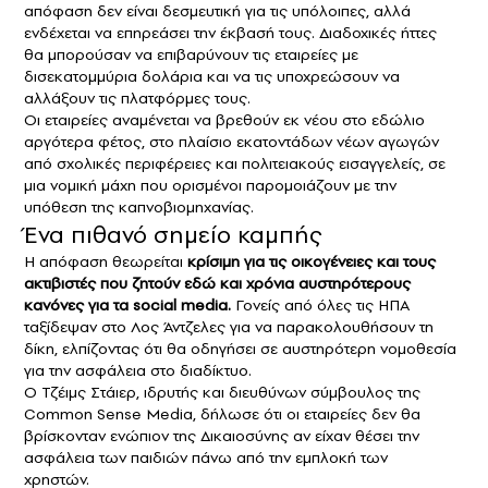
απόφαση δεν είναι δεσμευτική για τις υπόλοιπες, αλλά
ενδέχεται να επηρεάσει την έκβασή τους. Διαδοχικές ήττες
θα μπορούσαν να επιβαρύνουν τις εταιρείες με
δισεκατομμύρια δολάρια και να τις υποχρεώσουν να
αλλάξουν τις πλατφόρμες τους.
Οι εταιρείες αναμένεται να βρεθούν εκ νέου στο εδώλιο
αργότερα φέτος, στο πλαίσιο εκατοντάδων νέων αγωγών
από σχολικές περιφέρειες και πολιτειακούς εισαγγελείς, σε
μια νομική μάχη που ορισμένοι παρομοιάζουν με την
υπόθεση της καπνοβιομηχανίας.
Ένα πιθανό σημείο καμπής
Η απόφαση θεωρείται
κρίσιμη για τις οικογένειες και τους
ακτιβιστές που ζητούν εδώ και χρόνια αυστηρότερους
κανόνες για τα social media.
Γονείς από όλες τις ΗΠΑ
ταξίδεψαν στο Λος Άντζελες για να παρακολουθήσουν τη
δίκη, ελπίζοντας ότι θα οδηγήσει σε αυστηρότερη νομοθεσία
για την ασφάλεια στο διαδίκτυο.
Ο Τζέιμς Στάιερ, ιδρυτής και διευθύνων σύμβουλος της
Common Sense Media, δήλωσε ότι οι εταιρείες δεν θα
βρίσκονταν ενώπιον της Δικαιοσύνης αν είχαν θέσει την
ασφάλεια των παιδιών πάνω από την εμπλοκή των
χρηστών.