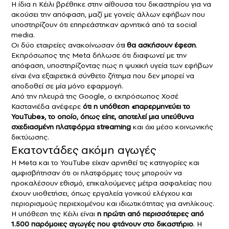
Η ίδια η Κέιλι βρέθηκε στην αίθουσα του δικαστηρίου για να
ακούσει την απόφαση, μαζί με γονείς άλλων εφήβων που
υποστηρίζουν ότι επηρεάστηκαν αρνητικά από τα social
media.
Οι δύο εταιρείες ανακοίνωσαν ότ
ι θα ασκήσουν έφεση
.
Εκπρόσωπος της Meta δήλωσε ότι διαφωνεί με την
απόφαση, υποστηρίζοντας πως η ψυχική υγεία των εφήβων
είναι ένα εξαιρετικά σύνθετο ζήτημα που δεν μπορεί να
αποδοθεί σε μία μόνο εφαρμογή.
Από την πλευρά της Google, ο εκπρόσωπος Χοσέ
Καστανιέδα ανέφερε
ότι η υπόθεση «παρερμηνεύει το
YouTube», το οποίο, όπως είπε, αποτελεί μια υπεύθυνα
σχεδιασμένη πλατφόρμα streaming
και όχι μέσο κοινωνικής
δικτύωσης.
Εκατοντάδες ακόμη αγωγές
Η Meta και το YouTube είχαν αρνηθεί τις κατηγορίες και
αμφισβήτησαν ότι οι πλατφόρμες τους μπορούν να
προκαλέσουν εθισμό, επικαλούμενες μέτρα ασφαλείας που
έχουν υιοθετήσει, όπως εργαλεία γονικού ελέγχου και
περιορισμούς περιεχομένου και ιδιωτικότητας για ανηλίκους.
Η υπόθεση της Κέιλι είναι
η πρώτη από περισσότερες από
1.500 παρόμοιες αγωγές που φτάνουν στο δικαστήριο
. Η