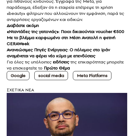
για πιθανούς κινδύνους. Έγγραφα της Meta, για
παράδειγμα, έδειξαν ότι η εταιρεία επέτρεψε τη χρήση
«beauty» φίλτρων που αλλοιώνουν την εμφάνιση, παρά τις
αντιρρήσεις εργαζομένων και ειδικών.
Διαβάστε ακόμη
«Νταντάδες της γειτονιάς»: Ποιοι δικαιούνται voucher €500
Με το βλέμμα καρφωμένο στη Μέση Ανατολή η φετινή
CERAWeek
Ανανεώσιμες Πηγές Ενέργειας: Ο πόλεμος στο Ιράν
αναμένεται να φέρει νέο κύμα με επενδύσεις
Για όλες τις υπόλοιπες
ειδήσεις
της επικαιρότητας μπορείτε
να επισκεφτείτε το
Πρώτο Θέμα
Google
social media
Meta Platforms
ΣXETIKA NEA