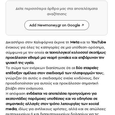
Δείτε περισσότερα άρθρα μας στα αποτελέσματα
αναζήτησης
Add Newmoney.gr on Google
Δικαστήριο στην Καλιφόρνια έκρινε τη
Meta
και το
YouTube
ένοχους για όλες τις κατηγορίες σε μια υπόθεση-ορόσημο,
σύμφωνα με την οποία
οι τεχνολογικοί κολοσσοί σκοπίμως
προκάλεσαν εθισμό μια νεαρή γυναίκα και επιβάρυναν την
ψυχική της υγεία.
Το σώμα των ενόρκων διαπίστωσε ότι ο
ι δύο εταιρείες
επέδειξαν αμέλεια στον σχεδιασμό των πλατφορμών του
ς,
γνώριζαν ότι αυτός ο σχεδιασμός ενείχε κινδύνους, δεν
προειδοποίησαν για αυτούς και προκάλεσαν σημαντική
βλάβη στην ενάγουσα.
Η απόφαση
ενδέχεται να αποτελέσει προηγούμενο για
εκατοντάδες παρόμοιες υποθέσεις και να οδηγήσει σε
σημαντικές αλλαγές στον τρόπο λειτουργίας των
social
media
, ιδίως για ανήλικους χρήστες, αλλά και σε απώλειες
εκατομμυρίων ή και δισεκατομμυρίων δολαρίων για τις