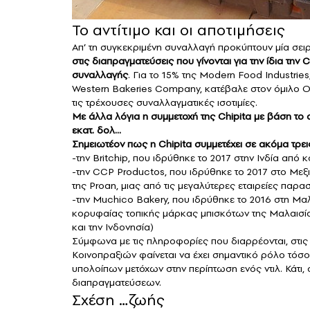
Το αντίτιμο και οι αποτιμήσεις
Απ’ τη συγκεκριμένη συναλλαγή προκύπτουν μία σει
στις διαπραγματεύσεις που γίνονται για την ίδια την 
συναλλαγής
. Για το 15% της Modern Food Industrie
Western Bakeries Company, κατέβαλε στον όμιλο Ola
τις τρέχουσες συναλλαγματικές ισοτιμίες.
Με άλλα λόγια η συμμετοχή της Chipita με βάση το σ
εκατ. δολ…
Σημειωτέον πως η Chipita συμμετέχει σε ακόμα τρει
-την Britchip, που ιδρύθηκε το 2017 στην Ινδία από κο
-την CCP Productos, που ιδρύθηκε το 2017 στο Μεξ
της Proan, μιας από τις μεγαλύτερες εταιρείες παρ
-την Muchico Bakery, που ιδρύθηκε το 2016 στη Μαλα
κορυφαίας τοπικής μάρκας μπισκότων της Μαλαισίας
και την Ινδονησία)
Σύμφωνα με τις πληροφορίες που διαρρέονται, στις 
Κοινοπραξιών φαίνεται να έχει σημαντικό ρόλο τόσ
υπολοίπων μετόχων στην περίπτωση ενός ντιλ. Κάτι, 
διαπραγματεύσεων.
Σχέση …ζωής