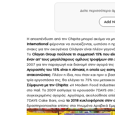
Δείτε περισσότερα 
Add N
Η αποεπένδυση από την
Chipita
μπορεί ακόμα να μην
International
φέρονται να συνεχίζονται, ωστόσο η πρ
σνακς για την οικογένεια Ολάγιαν είναι πλέον γεγον
Το
Olayan Group
πούλησε τη συμμετοχή 15% που είχε
έναν απ’ τους μεγαλύτερους ομίλους τροφίμων στη
2007 για την παραγωγή και διανομή στην αγορά της
Αγοραστής του 15% είναι η Almarai, η οποία ως εισηγ
ανακοινώσεις.
Πλέον η ίδια, που ήταν και πριν ο β
τρία εργοστάσια της, θα ελέγχει το 75% του μετοχικ
Σύμφωνα με την Chipita:
«Η Modern Food Industries 
στο Hail. Το 2009 εισήγαγε το κρουασάν 7DAYS στη
συγκεκριμένης αγοράς. Αργότερα, ακολούθησε επίσης
7DAYS Cake Bars, ενώ
το 2018 κυκλοφόρησε στην α
δραστηριοποιείται επίσης στα Ηνωμένα Αραβικά Εμιρ