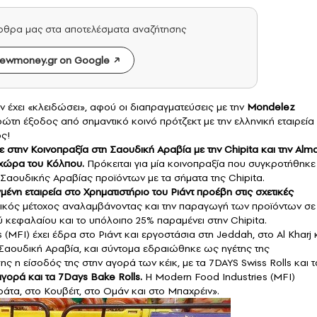
άρθρα μας στα αποτελέσματα αναζήτησης
ewmoney.gr on Google
 έχει «κλειδώσει», αφού οι διαπραγματεύσεις με την
Mondelez
ώτη έξοδος από σημαντικό κοινό πρότζεκτ με την ελληνική εταιρεία
ός!
 στην Κοινοπραξία στη Σαουδική Αραβία με την Chipita και την Alma
 χώρα του Κόλπου.
Πρόκειται για μία κοινοπραξία που συγκροτήθηκε
 Σαουδικής Αραβίας προϊόντων με τα σήματα της Chipita.
μένη εταιρεία στο Χρηματιστήριο του Ριάντ προέβη στις σχετικές
ασικός μέτοχος αναλαμβάνοντας και την παραγωγή των προϊόντων σε
ού κεφαλαίου και το υπόλοιπο 25% παραμένει στην Chipita.
(MFI) έχει έδρα στο Ριάντ και εργοστάσια στη Jeddah, στο Al Kharj 
 Σαουδική Αραβία, και σύντομα εδραιώθηκε ως ηγέτης της
 η είσοδός της στην αγορά των κέικ, με τα 7DAYS Swiss Rolls και τ
γορά και τα 7Days Bake Rolls.
Η Modern Food Industries (MFI)
άτα, στο Κουβέιτ, στο Ομάν και στο Μπαχρέιν».