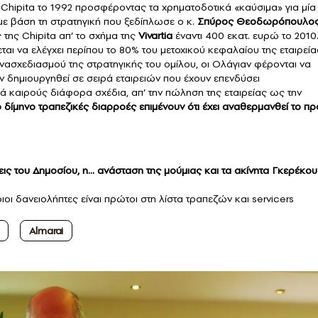
ν Chipita το 1992 προσφέροντας τα χρηματοδοτικά «καύσιμα» για μία
ε βάση τη στρατηγική που ξεδίπλωσε ο κ.
Σπύρος Θεοδωρόπουλο
 της Chipita απ’ το σχήμα της
Vivartia
έναντι 400 εκατ. ευρώ το 2010.
αι να ελέγχει περίπου το 80% του μετοχικού κεφαλαίου της εταιρεία
ανασχεδιασμού της στρατηγικής του ομίλου, οι Ολάγιαν φέρονται να
 δημιουργηθεί σε σειρά εταιρειών που έχουν επενδύσει
ά καιρούς διάφορα σχέδια, απ’ την πώληση της εταιρείας ως την
ο δίμηνο τραπεζικές διαρροές επιμένουν ότι έχει αναθερμανθεί το πρ
ις του Δημοσίου, η… ανάσταση της μούμιας και τα ακίνητα Γκερέκου
οι δανειολήπτες είναι πρώτοι στη λίστα τραπεζών και servicers
Almarai