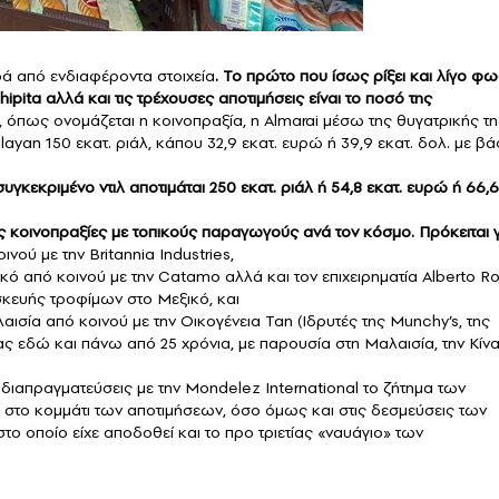
ρά από ενδιαφέροντα στοιχεία
. Το πρώτο που ίσως ρίξει και λίγο φ
Chipita αλλά και τις τρέχουσες αποτιμήσεις είναι το ποσό της
s, όπως ονομάζεται η κοινοπραξία, η Almarai μέσω της θυγατρικής τη
yan 150 εκατ. ριάλ, κάπου 32,9 εκατ. ευρώ ή 39,9 εκατ. δολ. με β
υγκεκριμένο ντιλ αποτιμάται 250 εκατ. ριάλ ή 54,8 εκατ. ευρώ ή 66,6
ς κοινοπραξίες με τοπικούς παραγωγούς ανά τον κόσμο. Πρόκειται γ
ινού με την Britannia Industries,
ικό από κοινού με την Catamo αλλά και τον επιχειρηματία Alberto 
ασκευής τροφίμων στο Μεξικό, και
ισία από κοινού με την Οικογένεια Tan (Ιδρυτές της Munchy’s, της
 εδώ και πάνω από 25 χρόνια, με παρουσία στη Μαλαισία, την Κίν
διαπραγματεύσεις με την Mondelez International το ζήτημα των
ο στο κομμάτι των αποτιμήσεων, όσο όμως και στις δεσμεύσεις των
στο οποίο είχε αποδοθεί και το προ τριετίας «ναυάγιο» των