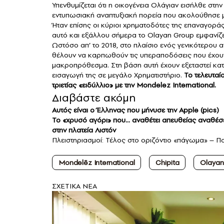
Υπενθυμίζεται ότι η οικογένεια Ολάγιαν εισήλθε στη
εντυπωσιακή αναπτυξιακή πορεία που ακολούθησε μ
Ήταν επίσης οι κύριοι χρηματοδότες της επαναγοράς
αυτό και εξάλλου σήμερα το Olayan Group εμφανίζετ
Ωστόσο απ’ το 2018, στο πλαίσιο ενός γενικότερου 
θέλουν να καρπωθούν τις υπεραποδόσεις που έχουν
μακροπρόθεσμα. Στη βάση αυτή έχουν εξεταστεί κατ
εισαγωγή της σε μεγάλο Χρηματιστήριο.
Το τελευταί
τριετίας «ειδύλλιο» με την Mondelez International.
Διαβάστε ακόμη
Αυτός είναι ο Έλληνας που μήνυσε την Apple (pics)
Το «χρυσό αγόρι» που… αναθέτει απευθείας αναθέσε
στην πλατεία Λιστόν
Πλειστηριασμοί: Τέλος στο οριζόντιο «πάγωμα» – Ποι
Mondelēz International
Chipita
Olayan
ΣXETIKA NEA