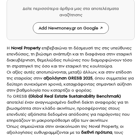
Δείτε περισσότερα άρθρα μας στα αποτελέσματα
αναζήτησης
Add Newmoney.gr on Google
Η
Noval Property
επιβεβαιώνει τη δέσμευσή της στις υπεύθυνες
επενδύσεις, τη βιώσιμη ανάπτυξη και τη διαφάνεια στην εταιρική
διακυβέρνηση, θεμελιώδεις πυλώνες που διαμορφώνουν τόσο
τη στρατηγική της όσο και την εταιρική της κουλτούρα.
Οι αξίες αυτές αποτυπώνονται, μεταξύ άλλων, και στην επίδοση
της εταιρείας στην
αξιολόγηση GRESB 2025
, όπου συμμετείχε για
δεύτερη συνεχόμενη χρονιά, καταγράφοντας σημαντική αύξηση
στην βαθμολογία που καταρτίζει ο φορέας.
To GRESB
(Global Real Estate Sustainability Benchmark)
αποτελεί έναν αναγνωρισμένο διεθνή δείκτη αναφοράς για τη
βιωσιμότητα στον κλάδο ακινήτων, προσφέροντας στους
επενδυτές αξιόπιστα δεδομένα απόδοσης για παράγοντες που
επηρεάζουν τη μακροπρόθεσμη αξία των ακινήτων.
Όπως σημειώνεται στην ανακοίνωση της Noval Property, οι
αξιολογήσεις ευθυγραμμίζονται με τα
διεθνή πρότυπα
, τους