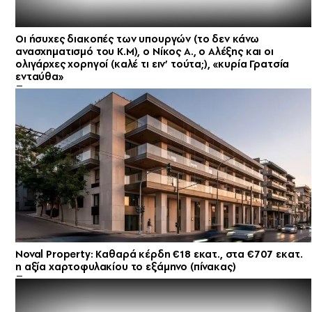
Οι ήσυχες διακοπές των υπουργών (το δεν κάνω
ανασχηματισμό του Κ.Μ), ο Νίκος Α., ο Αλέξης και οι
ολιγάρχες χορηγοί (καλέ τι ειν’ τούτα;), «κυρία Γρατσία
ενταύθα»
Noval Property: Kαθαρά κέρδη €18 εκατ., στα €707 εκατ.
η αξία χαρτοφυλακίου το εξάμηνο (πίνακας)