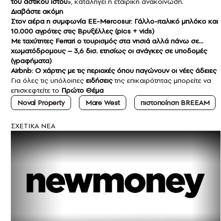
του αστικού ιστού
», καταλήγει η εταιρική ανακοίνωση.
Διαβάστε ακόμη
Στον αέρα η συμφωνία ΕΕ-Mercosur: Γάλλο-ιταλικό μπλόκο και
10.000 αγρότες στις Βρυξέλλες (pics + vids)
Με ταχύτητες Ferrari ο τουρισμός στα νησιά αλλά πάνω σε…
χωματόδρομους – 3,6 δισ. ετησίως οι ανάγκες σε υποδομές
(γραφήματα)
Airbnb: Ο χάρτης με τις περιοχές όπου παγώνουν οι νέες άδειες
Για όλες τις υπόλοιπες
ειδήσεις
της επικαιρότητας μπορείτε να
επισκεφτείτε το
Πρώτο Θέμα
Noval Property
Mare West
πιστοποίηση BREEAM
ΣXETIKA NEA