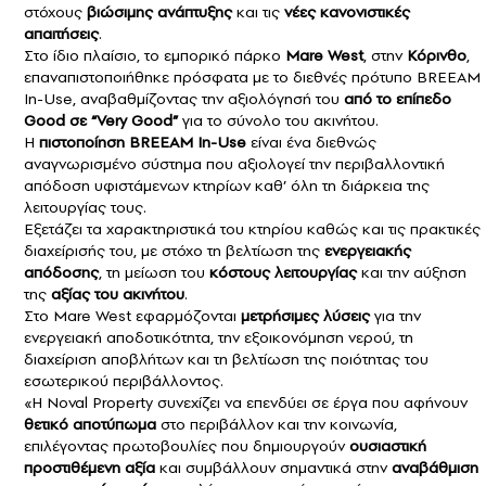
στόχους
βιώσιμης ανάπτυξης
και τις
νέες κανονιστικές
απαιτήσεις
.
Στο ίδιο πλαίσιο, το εμπορικό πάρκο
Mare West
, στην
Κόρινθο
,
επαναπιστοποιήθηκε πρόσφατα με το διεθνές πρότυπο BREEAM
In-Use, αναβαθμίζοντας την αξιολόγησή του
από το επίπεδο
Good σε “Very Good”
για το σύνολο του ακινήτου.
Η
πιστοποίηση BREEAM
In-Use
είναι ένα διεθνώς
αναγνωρισμένο σύστημα που αξιολογεί την περιβαλλοντική
απόδοση υφιστάμενων κτηρίων καθ’ όλη τη διάρκεια της
λειτουργίας τους.
Εξετάζει τα χαρακτηριστικά του κτηρίου καθώς και τις πρακτικές
διαχείρισής του, με στόχο τη βελτίωση της
ενεργειακής
απόδοσης
, τη μείωση του
κόστους λειτουργίας
και την αύξηση
της
αξίας του ακινήτου
.
Στο Mare West εφαρμόζονται
μετρήσιμες λύσεις
για την
ενεργειακή αποδοτικότητα, την εξοικονόμηση νερού, τη
διαχείριση αποβλήτων και τη βελτίωση της ποιότητας του
εσωτερικού περιβάλλοντος.
«Η Noval Property συνεχίζει να επενδύει σε έργα που αφήνουν
θετικό αποτύπωμα
στο περιβάλλον και την κοινωνία,
επιλέγοντας πρωτοβουλίες που δημιουργούν
ουσιαστική
προστιθέμενη αξία
και συμβάλλουν σημαντικά στην
αναβάθμιση