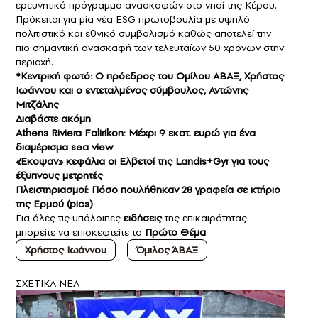
ερευνητικό πρόγραμμα ανασκαφών στο νησί της Κέρου.
Πρόκειται για μία νέα ESG πρωτοβουλία με υψηλό
πολιτιστικό και εθνικό συμβολισμό καθώς αποτελεί την
πιο σημαντική ανασκαφή των τελευταίων 50 χρόνων στην
περιοχή.
*Κεντρική φωτό: Ο πρόεδρος του Ομίλου ΑΒΑΞ, Χρήστος
Ιωάννου και ο εντεταλμένος σύμβουλος, Αντώνης
Μιτζάλης
Διαβάστε ακόμη
Athens Riviera Falirikon: Μέχρι 9 εκατ. ευρώ για ένα
διαμέρισμα sea view
«Έκοψαν» κεφάλια οι Ελβετοί της Landis+Gyr για τους
έξυπνους μετρητές
Πλειστηριασμοί: Πόσο πουλήθηκαν 28 γραφεία σε κτήριο
της Ερμού (pics)
Για όλες τις υπόλοιπες
ειδήσεις
της επικαιρότητας
μπορείτε να επισκεφτείτε το
Πρώτο Θέμα
Χρήστος Ιωάννου
Όμιλος ΆΒΑΞ
ΣXETIKA NEA