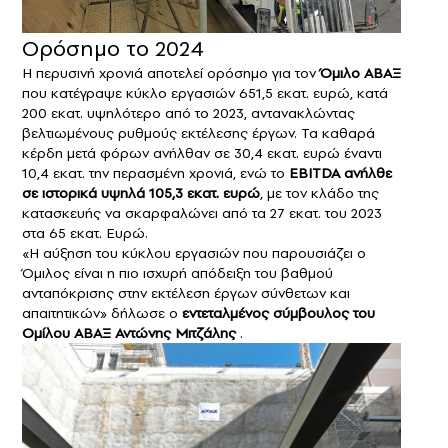
Ορόσημο το 2024
Η περυσινή χρονιά αποτελεί ορόσημο για τον
Όμιλο ΑΒΑΞ
που κατέγραψε κύκλο εργασιών 651,5 εκατ. ευρώ, κατά
200 εκατ. υψηλότερο από το 2023, αντανακλώντας
βελτιωμένους ρυθμούς εκτέλεσης έργων. Τα καθαρά
κέρδη μετά φόρων ανήλθαν σε 30,4 εκατ. ευρώ έναντι
10,4 εκατ. την περασμένη χρονιά, ενώ το
ΕΒΙΤDA ανήλθε
σε ιστορικά υψηλά 105,3 εκατ. ευρώ
, με τον κλάδο της
κατασκευής να σκαρφαλώνει από τα 27 εκατ. του 2023
στα 65 εκατ. Ευρώ.
«Η αύξηση του κύκλου εργασιών που παρουσιάζει ο
Όμιλος είναι η πιο ισχυρή απόδειξη του βαθμού
ανταπόκρισης στην εκτέλεση έργων σύνθετων και
απαιτητικών» δήλωσε ο
εντεταλμένος σύμβουλος του
Ομίλου ΑΒΑΞ Αντώνης Μιτζάλης
.