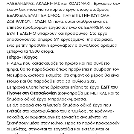
ΑΛΕΞΑΝΔΡΑΣ, ΑΚΑΔΗΜΙΑΣ και ΚΟΛΩΝΑΚΙ . Εργασίες δεν
έχουν ξεκινήσει για το κυρίως έργο στους σταθμούς
ΕΞΑΡΧΕΙΑ, ΕΥΑΓΓΕΛΙΣΜΟΣ, ΠΑΝΕΠΙΣΤΗΜΙΟΥΠΟΛΗ,
ΖΩΓΡΑΦΟΥ, ΓΟΥΔΗ. Οι πέντε αυτοί σταθμοί είναι σε
επίπεδο πρόδρομων εργασιών ενώ σε ΕΞΑΡΧΕΙΑ και
ΕΥΑΓΓΕΛΙΣΜΟ υπάρχουν και προσφυγές. Στο έργο
απασχολούνται σήμερα 511 εργαζόμενοι της εταιρείας,
ενώ με την προσθήκη εργολάβων ο συνολικός αριθμός
ξεπερνά τα 1.500 άτομα.
Πάτρα- Πύργος:
Η ΑΒΑΞ που κατασκευάζει το πρώτο και πιο σύνθετο
τμήμα, θα το παραδώσει όπως προβλέπει η σύμβαση τον
Νοέμβριο, ωστόσο εκτιμάται ότι σημαντικό μέρος θα είναι
έτοιμο και θα παραδοθεί στις 30 Ιουλίου 2025.
Σε τροχιά υλοποίησης βρίσκεται επίσης το έργο
ΣΔΙΤ του
Flyover στη Θεσσαλονίκη
(κοινοπραξία με ΜΕΤΚΑ), και το
δημόσιο οδικό έργο Μπράλος-Άμφισσα.
Σε ό,τι αφορά στο τελευταίο δημόσιο οδικό έργο που
ενέταξε στο χαρτοφυλάκιο του ο Όμιλος , το Ιωάννινα-
Κακαβιά, οι χωματουργικές εργασίες αναμένεται να
ξεκινήσουν μέσα στον Ιούνιο. Προς το παρόν προχωρούν
οι μελέτες, στήνονται τα εργοτάξια και εκτελούνται οι