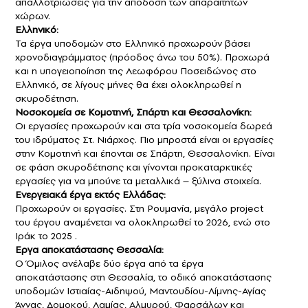
απαλλοτριώσεις για την απόδοση των απαραίτητων
χώρων.
Ελληνικό:
Τα έργα υποδομών στο Ελληνικό προχωρούν βάσει
χρονοδιαγράμματος (πρόοδος άνω του 50%). Προχωρά
και η υπογειοποίηση της Λεωφόρου Ποσειδώνος στο
Ελληνικό, σε λίγους μήνες θα έχει ολοκληρωθεί η
σκυροδέτηση.
Νοσοκομεία σε Κομοτηνή, Σπάρτη και Θεσσαλονίκη:
Οι εργασίες προχωρούν και στα τρία νοσοκομεία δωρεά
του ιδρύματος Στ. Νιάρχος. Πιο μπροστά είναι οι εργασίες
στην Κομοτηνή και έπονται σε Σπάρτη, Θεσσαλονίκη. Είναι
σε φάση σκυροδέτησης και γίνονται προκαταρκτικές
εργασίες για να μπούνε τα μεταλλικά – ξύλινα στοιχεία.
Ενεργειακά έργα εκτός Ελλάδας:
Προχωρούν οι εργασίες. Στη Ρουμανία, μεγάλο project
του έργου αναμένεται να ολοκληρωθεί το 2026, ενώ στο
Ιράκ το 2025 .
Εργα αποκατάστασης Θεσσαλία:
Ο Όμιλος ανέλαβε δύο έργα από τα έργα
αποκατάστασης στη Θεσσαλία, το οδικό αποκατάστασης
υποδομών Ιστιαίας-Αιδηψού, Μαντουδίου-Λίμνης-Αγίας
Άννας, Δομοκού, Λαμίας, Αλμυρού, Φαρσάλων και