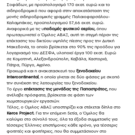
Σοφάδων, με προϋπολογισμό 170 εκατ. ευρώ και το
σιδηροδρομικό που αφορά στην αποκατάσταση της
μονής σιδηροδρομικής γραμμής Παλαιοφαρσάλου-
Καλαμπάκας, προϋπολογισμού 57,66 εκατ. ευρώ.
Αναφορικά με τις υ
ποδομές φυσικού αερίου,
όπου
πρωταγωνιστεί ο Όμιλος ΑΒΑΞ, αυτή τη στιγμή πέραν της
επέκτασης του δικτύου υψηλής πίεσης προς την Δυτική
Μακεδονία, το οποίο βρίσκεται στο 90% της προόδου για
λογαριασμό του ΔΕΣΦΑ, υλοποιεί έργα 100 εκατ. Ευρώ
σε Κομοτηνή, Αλεξανδρούπολη, Καβάλα, Καστοριά,
Πάτρα, Πύργο, Αγρίνιο.
Προχωρά και η ανακατασκευή του
ξενοδοχείου
Intercontinental
, η οποία γίνεται σε δύο φάσεις με σκοπό
την συνέχιση της λειτουργίας του ξενοδοχείου.
Το έργο
επέκτασης της μονάδας της Παπαστράτος,
που
ανέλαβε πρόσφατα, βρίσκεται σε φάση των
χωματουργικών εργασιών.
Τέλος, ο Ομιλος ΑΒΑΞ υποστηρίζει και στέκεται δίπλα στο
Keros Project.
Για την επόμενη 5ετία, ο Όμιλος θα
καλύψει στο σύνολό τους, όλα τα έξοδα συμμετοχής για
τέσσερις Έλληνες επιστήμονες κάθε χρόνο, για τέσσερις
φοιτητές και φοιτήτριες, που θα συμμετάσχουν στο