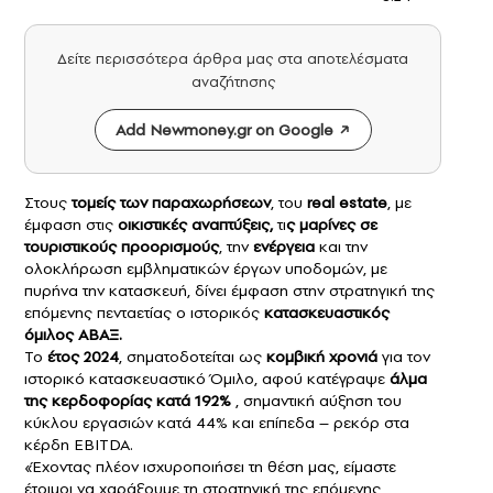
Δείτε περισσότερα άρθρα μας στα αποτελέσματα
αναζήτησης
Add Newmoney.gr on Google
Στους
τομείς των παραχωρήσεων
, του
real estate
, με
έμφαση στις
οικιστικές αναπτύξεις,
τι
ς μαρίνες σε
τουριστικούς προορισμούς
, την
ενέργεια
και την
ολοκλήρωση εμβληματικών έργων υποδομών, με
πυρήνα την κατασκευή, δίνει έμφαση στην στρατηγική της
επόμενης πενταετίας ο ιστορικός
κατασκευαστικός
όμιλος ΑΒΑΞ
.
Το
έτος 2024
, σηματοδοτείται ως
κομβική χρονιά
για τον
ιστορικό κατασκευαστικό Όμιλο, αφού κατέγραψε
άλμα
της κερδοφορίας κατά 192%
, σημαντική αύξηση του
κύκλου εργασιών κατά 44% και επίπεδα – ρεκόρ στα
κέρδη EBITDA.
«Έχοντας πλέον ισχυροποιήσει τη θέση μας, είμαστε
έτοιμοι να χαράξουμε τη στρατηγική της επόμενης