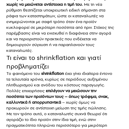
χωρίς να μειώνεται αντίστοιχα η τιμή του.
Με τη νέα
ρύθμιση θεσπίζεται υποχρεωτική ειδική σήμανση στα
ράφια των καταστημάτων, ώστε οι καταναλωτές να
ενημερώνονται με σαφή τρόπο όταν ένα προϊόν
κυκλοφορεί σε μικρότερη ποσότητα από πριν. Στόχος της
παρέμβασης είναι να ενισχυθεί η διαφάνεια στην αγορά
και να περιοριστούν πρακτικές που ενδέχεται να
δημιουργούν σύγχυση ή να παραπλανούν τους
καταναλωτές.
Τι είναι το shrinkflation και γιατί
προβληματίζει
Το φαινόμενο του
shrinkflation
έχει γίνει ιδιαίτερα έντονο
τα τελευταία χρόνια, κυρίως σε περιόδους αυξημένου
πληθωρισμού και ανόδου του κόστους παραγωγής.
Πολλές επιχειρήσεις
επιλέγουν να μειώσουν την
ποσότητα των προϊόντων τους – όπως τρόφιμα, σνακ,
καλλυντικά ή απορρυπαντικά
– χωρίς όμως να
προχωρούν σε αντίστοιχη μείωση της τιμής πώλησης.
Με τον τρόπο αυτό, ο καταναλωτής συχνά θεωρεί ότι
αγοράζει το ίδιο προϊόν στην ίδια τιμή, ενώ στην
πραγματικότητα πληρώνει περισσότερο για μικρότερη