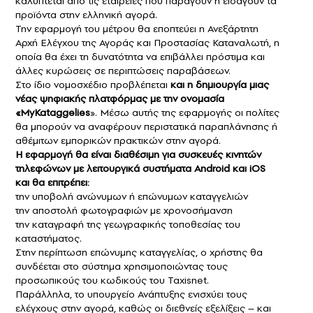
καλύπτεται από τις εταιρείες που παράγουν ή εισάγουν τα
προϊόντα στην ελληνική αγορά.
Την εφαρμογή του μέτρου θα εποπτεύει η Ανεξάρτητη
Αρχή Ελέγχου της Αγοράς και Προστασίας Καταναλωτή, η
οποία θα έχει τη δυνατότητα να επιβάλλει πρόστιμα και
άλλες κυρώσεις σε περιπτώσεις παραβάσεων.
Στο ίδιο νομοσχέδιο προβλέπεται
και η δημιουργία μιας
νέας ψηφιακής πλατφόρμας με την ονομασία
«MyKataggelies
». Μέσω αυτής της εφαρμογής οι πολίτες
θα μπορούν να αναφέρουν περιστατικά παραπλάνησης ή
αθέμιτων εμπορικών πρακτικών στην αγορά.
Η εφαρμογή θα είναι διαθέσιμη για συσκευές κινητών
τηλεφώνων με λειτουργικά συστήματα Android και iOS
και θα επιτρέπει:
την υποβολή ανώνυμων ή επώνυμων καταγγελιών
την αποστολή φωτογραφιών με χρονοσήμανση
την καταγραφή της γεωγραφικής τοποθεσίας του
καταστήματος.
Στην περίπτωση επώνυμης καταγγελίας, ο χρήστης θα
συνδέεται στο σύστημα χρησιμοποιώντας τους
προσωπικούς του κωδικούς του Taxisnet.
Παράλληλα, το υπουργείο Ανάπτυξης ενισχύει τους
ελέγχους στην αγορά, καθώς οι διεθνείς εξελίξεις – και