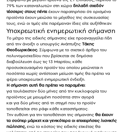
79% των καταναλωτών στη χώρα
δηλαδή σχεδόν
τέσσερις στους πέντε
έχουν παρατηρήσει ότι ορισμένα
προϊόντα έχουν μειώσει το μέγεθος της συσκευασίας
τους, ενώ οι τιμές είτε παρέμειναν ίδιες είτε αυξήθηκαν.
Υποχρεωτική ενημερωτική σήμανση
Το μέτρο της ειδικής σήμανσης είχε προαναγγείλει ήδη
από την άνοιξη ο υπουργός Ανάπτυξης
Τάκης
Θεοδωρικάκος.
Σύμφωνα με το σχετικό άρθρο του
πολυνομοσχεδίου που βρίσκεται σε δημόσια
διαβούλευση έως τις 13 Μαρτίου, κάθε
προσυσκευασμένο προϊόν του οποίου μειώνεται η
ποσότητα χωρίς αντίστοιχη μείωση τιμής θα πρέπει να
φέρει υποχρεωτική ενημερωτική ένδειξη.
Η σήμανση αυτή θα πρέπει να παραμένει:
για τουλάχιστον δύο μήνες από την κυκλοφορία του
προϊόντος με μειωμένη ποσότητα στην αγορά
και για δύο μήνες από τη στιγμή που το προϊόν
τοποθετείται στο ράφι κάθε καταστήματος.
Την ευθύνη για την τοποθέτηση της σήμανσης
θα έχουν
τα σούπερ μάρκετ και γενικότερα οι επιχειρήσεις λιανικής
πώλησης,
ενώ το κόστος της ειδικής ετικέτας θα