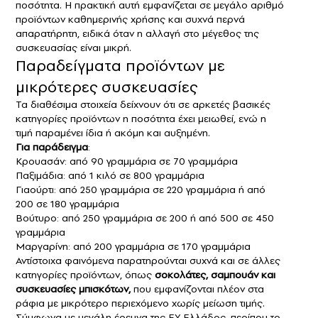
ποσότητα. Η πρακτική αυτή εμφανίζεται σε μεγάλο αριθμό
προϊόντων καθημερινής χρήσης και συχνά περνά
απαρατήρητη, ειδικά όταν η αλλαγή στο μέγεθος της
συσκευασίας είναι μικρή.
Παραδείγματα προϊόντων με
μικρότερες συσκευασίες
Τα διαθέσιμα στοιχεία δείχνουν ότι σε αρκετές βασικές
κατηγορίες προϊόντων η ποσότητα έχει μειωθεί, ενώ η
τιμή παραμένει ίδια ή ακόμη και αυξημένη.
Για παράδειγμα
:
Κρουασάν: από 90 γραμμάρια σε 70 γραμμάρια
Παξιμάδια: από 1 κιλό σε 800 γραμμάρια
Γιαούρτι: από 250 γραμμάρια σε 220 γραμμάρια ή από
200 σε 180 γραμμάρια
Βούτυρο: από 250 γραμμάρια σε 200 ή από 500 σε 450
γραμμάρια
Μαργαρίνη: από 200 γραμμάρια σε 170 γραμμάρια
Αντίστοιχα φαινόμενα παρατηρούνται συχνά και σε άλλες
κατηγορίες προϊόντων, όπως
σοκολάτες, σαμπουάν και
συσκευασίες μπισκότων,
που εμφανίζονται πλέον στα
ράφια με μικρότερο περιεχόμενο χωρίς μείωση τιμής.
Σύμφωνα με μεγάλη έρευνα της EY Ελλάδος, περίπου το