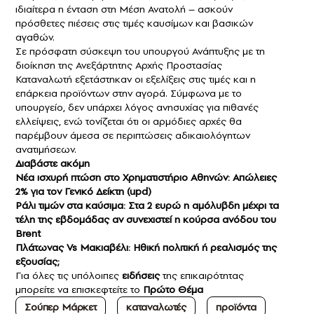
ιδιαίτερα η ένταση στη Μέση Ανατολή – ασκούν
πρόσθετες πιέσεις στις τιμές καυσίμων και βασικών
αγαθών.
Σε πρόσφατη σύσκεψη του υπουργού Ανάπτυξης με τη
διοίκηση της Ανεξάρτητης Αρχής Προστασίας
Καταναλωτή εξετάστηκαν οι εξελίξεις στις τιμές και η
επάρκεια προϊόντων στην αγορά. Σύμφωνα με το
υπουργείο, δεν υπάρχει λόγος ανησυχίας για πιθανές
ελλείψεις, ενώ τονίζεται ότι οι αρμόδιες αρχές θα
παρέμβουν άμεσα σε περιπτώσεις αδικαιολόγητων
ανατιμήσεων.
Διαβάστε ακόμη
Νέα ισχυρή πτώση στο Χρηματιστήριο Αθηνών: Απώλειες
2% για τον Γενικό Δείκτη (upd)
Ράλι τιμών στα καύσιμα: Στα 2 ευρώ η αμόλυβδη μέχρι τα
τέλη της εβδομάδας αν συνεχιστεί η κούρσα ανόδου του
Brent
Πλάτωνας Vs Μακιαβέλι: Ηθική πολιτική ή ρεαλισμός της
εξουσίας;
Για όλες τις υπόλοιπες
ειδήσεις
της επικαιρότητας
μπορείτε να επισκεφτείτε το
Πρώτο Θέμα
Σούπερ Μάρκετ
καταναλωτές
προϊόντα