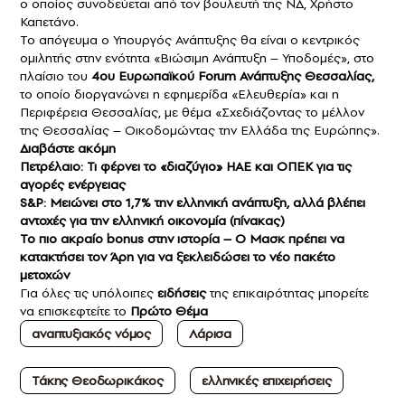
ο οποίος συνοδεύεται από τον βουλευτή της ΝΔ, Χρήστο
Καπετάνο.
Το απόγευμα ο Υπουργός Ανάπτυξης θα είναι ο κεντρικός
ομιλητής στην ενότητα «Βιώσιμη Ανάπτυξη – Υποδομές», στο
πλαίσιο του
4ου Ευρωπαϊκού Forum Ανάπτυξης Θεσσαλίας,
το οποίο διοργανώνει η εφημερίδα «Ελευθερία» και η
Περιφέρεια Θεσσαλίας, με θέμα «Σχεδιάζοντας το μέλλον
της Θεσσαλίας – Οικοδομώντας την Ελλάδα της Ευρώπης».
Διαβάστε ακόμη
Πετρέλαιο: Τι φέρνει το «διαζύγιο» ΗΑΕ και ΟΠΕΚ για τις
αγορές ενέργειας
S&P: Μειώνει στο 1,7% την ελληνική ανάπτυξη, αλλά βλέπει
αντοχές για την ελληνική οικονομία (πίνακας)
Το πιο ακραίο bonus στην ιστορία – Ο Μασκ πρέπει να
κατακτήσει τον Άρη για να ξεκλειδώσει το νέο πακέτο
μετοχών
Για όλες τις υπόλοιπες
ειδήσεις
της επικαιρότητας μπορείτε
να επισκεφτείτε το
Πρώτο Θέμα
αναπτυξιακός νόμος
Λάρισα
Τάκης Θεοδωρικάκος
ελληνικές επιχειρήσεις