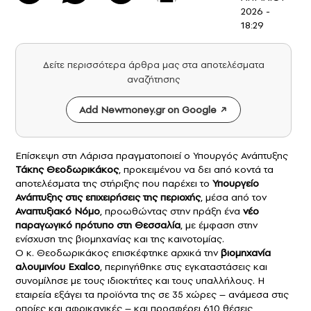
2026 -
18:29
Δείτε περισσότερα άρθρα μας στα αποτελέσματα
αναζήτησης
Add Newmoney.gr on Google
Επίσκεψη στη Λάρισα πραγματοποιεί ο Υπουργός Ανάπτυξης
Τάκης Θεοδωρικάκος
, προκειμένου να δει από κοντά τα
αποτελέσματα της στήριξης που παρέχει το
Υπουργείο
Ανάπτυξης στις
επιχειρήσεις
της περιοχής
, μέσα από τον
Αναπτυξιακό Νόμο
, προωθώντας στην πράξη ένα
νέο
παραγωγικό πρότυπο στη Θεσσαλία
, με έμφαση στην
ενίσχυση της βιομηχανίας και της καινοτομίας.
Ο κ. Θεοδωρικάκος επισκέφτηκε αρχικά την
βιομηχανία
αλουμινίου Exalco
, περιηγήθηκε στις εγκαταστάσεις και
συνομίλησε με τους ιδιοκτήτες και τους υπαλλήλους. H
εταιρεία εξάγει τα προϊόντα της σε 35 χώρες – ανάμεσα στις
οποίες και αφρικανικές – και προσφέρει 610 θέσεις