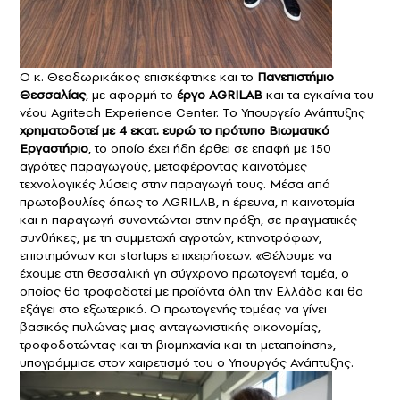
Ο κ. Θεοδωρικάκος επισκέφτηκε και το
Πανεπιστήμιο
Θεσσαλίας
, με αφορμή το
έργο AGRILAB
και τα εγκαίνια του
νέου Agritech Experience Center. Το Υπουργείο Ανάπτυξης
χρηματοδοτεί με 4 εκατ. ευρώ το πρότυπο Βιωματικό
Εργαστήριο
, το οποίο έχει ήδη έρθει σε επαφή με 150
αγρότες παραγωγούς, μεταφέροντας καινοτόμες
τεχνολογικές λύσεις στην παραγωγή τους. Μέσα από
πρωτοβουλίες όπως το AGRILAB, η έρευνα, η καινοτομία
και η παραγωγή συναντώνται στην πράξη, σε πραγματικές
συνθήκες, με τη συμμετοχή αγροτών, κτηνοτρόφων,
επιστημόνων και startups επιχειρήσεων. «Θέλουμε να
έχουμε στη θεσσαλική γη σύγχρονο πρωτογενή τομέα, ο
οποίος θα τροφοδοτεί με προϊόντα όλη την Ελλάδα και θα
εξάγει στο εξωτερικό. Ο πρωτογενής τομέας να γίνει
βασικός πυλώνας μιας ανταγωνιστικής οικονομίας,
τροφοδοτώντας και τη βιομηχανία και τη μεταποίηση»,
υπογράμμισε στον χαιρετισμό του ο Υπουργός Ανάπτυξης.