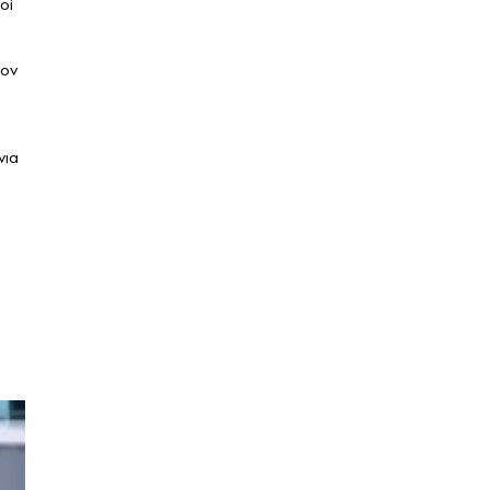
οί
τον
νια