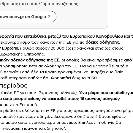
άρθρα μας στα αποτελέσματα αναζήτησης
ewmoney.gr on Google
φωνία που επιτεύχθηκε μεταξύ του Ευρωπαϊκού Κοινοβουλίου και 
 εκσυγχρονισμό των κανόνων της ΕΕ για τις
άδειες οδήγησης.
ν Ευρώπη
, καθώς σχεδόν 20.000 ζωές χάνονται ετησίως στους
Ευρωπαϊκής Επιτροπής.
κών αδειών οδήγησης της ΕΕ,
οι οποίες θα είναι προσβάσιμες
από
α χρησιμοποιούνται σε ολόκληρη την ΕΕ. Για να υλοποιηθεί αυτό η
ού πλαισίου από όλα τα κράτη προκειμένου να υπάρξει αμοιβαία
καθυστερήσει καθώς θα υλοποιηθεί έως το 2030.
 περίοδος
πίπεδο ΕΕ για τους 17χρονους οδηγούς,
“ένα μέτρο που αποδεδειγμ
α αυτό μπορεί επίσης να επεκταθεί στους 18χρονους οδηγούς
σημαίνει η Επιτροπή.
 περίοδο σε ολόκληρη την ΕΕ για τους αρχάριους οδηγούς, ένα μέτρ
ν μεταξύ των νέων οδηγών. Δεδομένου ότι 2 στις 5 θανατηφόρες
μέτρο αυτό είναι ιδιαίτερα σημαντικό. Επιπλέον, η οδηγία θα
ι πνευματική ικανότητα οδήγησης”.