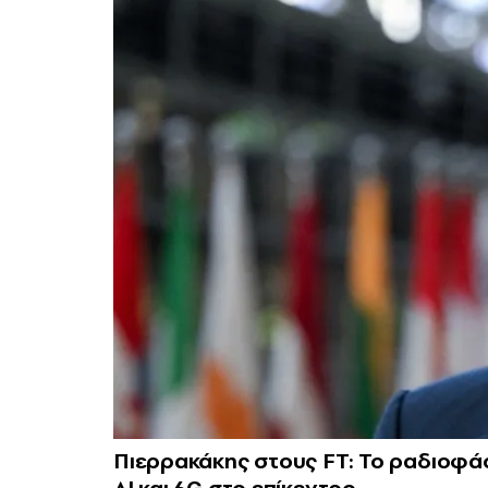
Πιερρακάκης στους FT: Το ραδιοφάσ
AI και 6G στο επίκεντρο