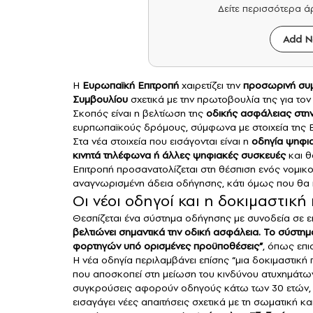
Δείτε περισσότερα 
Add N
Η
Ευρωπαϊκή Επιτροπή
χαιρετίζει την
προσωρινή συμ
Συμβουλίου
σχετικά με την πρωτοβουλία της για τον
Σκοπός είναι η βελτίωση της
οδικής ασφάλειας στη
ευρπωπαϊκούς δρόμους, σύμφωνα με στοιχεία της 
Στα νέα στοιχεία που εισάγονται είναι η
οδηγία ψηφια
κινητά τηλέφωνα ή άλλες ψηφιακές συσκευές
και θ
Επιτροπή προσανατολίζεται στη θέσπιση ενός νομικ
αναγνωρισμένη άδεια οδήγησης, κάτι όμως που θα 
Οι νέοι οδηγοί και η δοκιμαστική
Θεσπίζεται ένα σύστημα οδήγησης με συνοδεία σε ε
βελτιώνει σημαντικά την
οδική ασφάλεια
. Το σύστημ
φορτηγών υπό ορισμένες προϋποθέσεις”
, όπως επι
Η νέα οδηγία περιλαμβάνει επίσης “μια δοκιμαστική
που αποσκοπεί στη μείωση του κινδύνου ατυχημάτω
συγκρούσεις αφορούν οδηγούς κάτω των 30 ετών, το 
εισαγάγει νέες απαιτήσεις σχετικά με τη σωματική κα