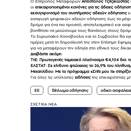
Ο Επίτροπος Μεταφορών
Απόστολος Τζιτζικώστας
οι
επικαιροποιημένοι κανόνες για τις άδειες οδήγησ
εκσυγχρονισμό του συστήματος αδειών οδήγησης
κα
εισαγωγή ψηφιακών αδειών οδήγησης έως τα μέτρα 
δρόμο για ένα πιο προσιτό, αποτελεσματικό και ασφα
βοηθήσει να μειώσουμε τους θανάτους στους δρόμο
Το Ευρωπαϊκό Κοινοβούλιο και το Συμβούλιο θα εγκρ
ημέρες μετά τη δημοσίευσή της στην Επίσημη Εφημε
για να μεταφέρουν την οδηγία στο εθνικό τους δίκαι
Διαβάστε ακόμη
ΤτΕ: Πρωτογενές ταμειακό πλεόνασμα €4,104 δισ. το 
ΕΛΣΤΑΤ: Σε κίνδυνο φτώχειας το 26,9% του πληθυσ
Μιχαηλίδου: Με το πρόγραμμα «Σπίτι μου ΙΙ» στηρίζ
Για όλες τις υπόλοιπες
ειδήσεις
της επικαιρότητας μπ
ΕΕ
δίπλωμα οδήγησης
οδικη ασφαλεια
ΣXETIKA NEA