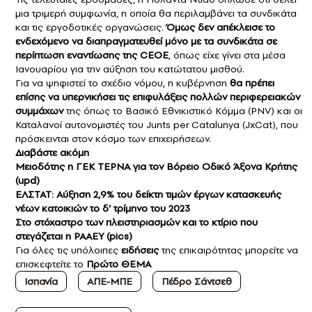
μια τριμερή συμφωνία, η οποία θα περιλαμβάνει τα συνδικάτα
και τις εργοδοτικές οργανώσεις.
Όμως δεν απέκλεισε το
ενδεχόμενο να διαπραγματευθεί μόνο με τα συνδικάτα σε
περίπτωση εναντίωσης της CEOE
, όπως είχε γίνει στα μέσα
Ιανουαρίου για την αύξηση του κατώτατου μισθού.
Για να ψηφιστεί το σχέδιο νόμου, η κυβέρνηση
θα πρέπει
επίσης να υπερνικήσει τις επιφυλάξεις πολλών περιφερειακών
συμμάχων
της όπως το Βασικό Εθνικιστικό Κόμμα (PNV) και οι
Καταλανοί αυτονομιστές του Junts per Catalunya (JxCat), που
πρόσκεινται στον κόσμο των επιχειρήσεων.
Διαβάστε ακόμη
Μειοδότης η ΓΕΚ ΤΕΡΝΑ για τον Βόρειο Οδικό Άξονα Κρήτης
(upd)
EΛΣΤΑΤ: Αύξηση 2,9% του δείκτη τιμών έργων κατασκευής
νέων κατοικιών το δ’ τρίμηνο του 2023
Στο στόχαστρο των πλειστηριασμών και το κτίριο που
στεγάζεται η ΡΑΑΕΥ (pics)
Για όλες τις υπόλοιπες
ειδήσεις
της επικαιρότητας μπορείτε να
επισκεφτείτε το
Πρώτο ΘΕΜΑ
Ισπανία
ΑΠΕ-ΜΠΕ
Πέδρο Σάντσεθ