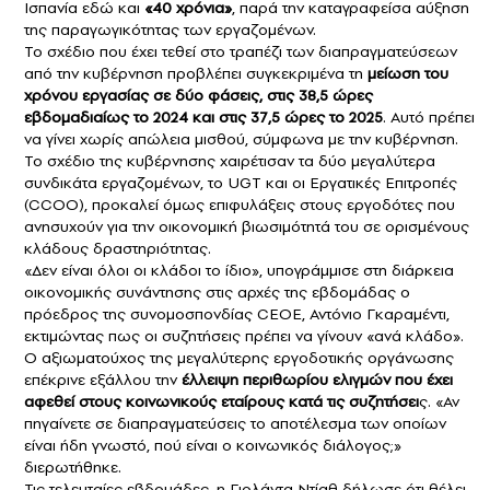
Ισπανία εδώ και
«40 χρόνια»
, παρά την καταγραφείσα αύξηση
της παραγωγικότητας των εργαζομένων.
Το σχέδιο που έχει τεθεί στο τραπέζι των διαπραγματεύσεων
από την κυβέρνηση προβλέπει συγκεκριμένα τη
μείωση του
χρόνου εργασίας σε δύο φάσεις, στις 38,5 ώρες
εβδομαδιαίως το 2024 και στις 37,5 ώρες το 2025
. Αυτό πρέπει
να γίνει χωρίς απώλεια μισθού, σύμφωνα με την κυβέρνηση.
Το σχέδιο της κυβέρνησης χαιρέτισαν τα δύο μεγαλύτερα
συνδικάτα εργαζομένων, το UGT και οι Εργατικές Επιτροπές
(CCOO), προκαλεί όμως επιφυλάξεις στους εργοδότες που
ανησυχούν για την οικονομική βιωσιμότητά του σε ορισμένους
κλάδους δραστηριότητας.
«Δεν είναι όλοι οι κλάδοι το ίδιο», υπογράμμισε στη διάρκεια
οικονομικής συνάντησης στις αρχές της εβδομάδας ο
πρόεδρος της συνομοσπονδίας CEOE, Αντόνιο Γκαραμέντι,
εκτιμώντας πως οι συζητήσεις πρέπει να γίνουν «ανά κλάδο».
Ο αξιωματούχος της μεγαλύτερης εργοδοτικής οργάνωσης
επέκρινε εξάλλου την
έλλειψη περιθωρίου ελιγμών που έχει
αφεθεί στους κοινωνικούς εταίρους κατά τις συζητήσει
ς. «Αν
πηγαίνετε σε διαπραγματεύσεις το αποτέλεσμα των οποίων
είναι ήδη γνωστό, πού είναι ο κοινωνικός διάλογος;»
διερωτήθηκε.
Τις τελευταίες εβδομάδες, η Γιολάντα Ντίαθ δήλωσε ότι θέλει