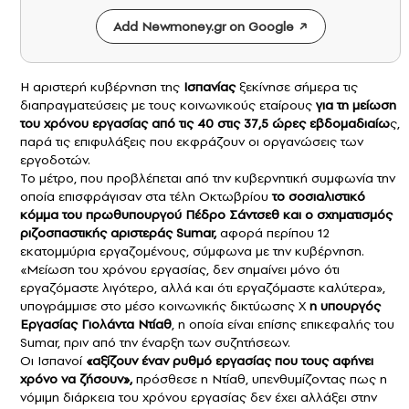
Add Newmoney.gr on Google
Η αριστερή κυβέρνηση της
Ισπανίας
ξεκίνησε σήμερα τις
διαπραγματεύσεις με τους κοινωνικούς εταίρους
για τη μείωση
τoυ χρόνου εργασίας από τις 40 στις 37,5 ώρες εβδομαδιαίω
ς,
παρά τις επιφυλάξεις που εκφράζουν οι οργανώσεις των
εργοδοτών.
Το μέτρο, που προβλέπεται από την κυβερνητική συμφωνία την
οποία επισφράγισαν στα τέλη Οκτωβρίου
το σοσιαλιστικό
κόμμα του πρωθυπουργού
Πέδρο Σάντσεθ
και ο σχηματισμός
ριζοσπαστικής αριστεράς Sumar,
αφορά περίπου 12
εκατομμύρια εργαζομένους, σύμφωνα με την κυβέρνηση.
«Μείωση του χρόνου εργασίας, δεν σημαίνει μόνο ότι
εργαζόμαστε λιγότερο, αλλά και ότι εργαζόμαστε καλύτερα»,
υπογράμμισε στο μέσο κοινωνικής δικτύωσης Χ
η υπουργός
Εργασίας Γιολάντα Ντίαθ
, η οποία είναι επίσης επικεφαλής του
Sumar, πριν από την έναρξη των συζητήσεων.
Οι Ισπανοί
«αξίζουν έναν ρυθμό εργασίας που τους αφήνει
χρόνο να ζήσουν»,
πρόσθεσε η Ντίαθ, υπενθυμίζοντας πως η
νόμιμη διάρκεια του χρόνου εργασίας δεν έχει αλλάξει στην