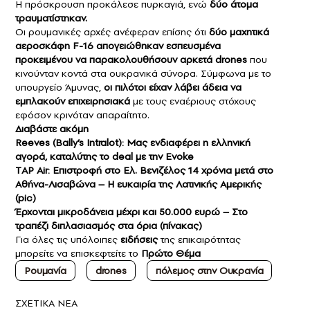
Η πρόσκρουση προκάλεσε πυρκαγιά, ενώ
δύο άτομα
τραυματίστηκαν.
Οι ρουμανικές αρχές ανέφεραν επίσης ότι
δύο μαχητικά
αεροσκάφη F-16 απογειώθηκαν εσπευσμένα
προκειμένου να παρακολουθήσουν αρκετά drones
που
κινούνταν κοντά στα ουκρανικά σύνορα. Σύμφωνα με το
υπουργείο Άμυνας,
οι πιλότοι είχαν λάβει άδεια να
εμπλακούν επιχειρησιακά
με τους εναέριους στόχους
εφόσον κρινόταν απαραίτητο.
Διαβάστε ακόμη
Reeves (Bally’s Intralot): Μας ενδιαφέρει η ελληνική
αγορά, καταλύτης το deal με την Evoke
ΤAP Air: Επιστροφή στο Ελ. Βενιζέλος 14 χρόνια μετά στο
Αθήνα-Λισαβώνα – Η ευκαιρία της Λατινικής Αμερικής
(pic)
Έρχονται μικροδάνεια μέχρι και 50.000 ευρώ – Στο
τραπέζι διπλασιασμός στα όρια (πίνακας)
Για όλες τις υπόλοιπες
ειδήσεις
της επικαιρότητας
μπορείτε να επισκεφτείτε το
Πρώτο Θέμα
Ρουμανία
drones
πόλεμος στην Ουκρανία
ΣXETIKA NEA