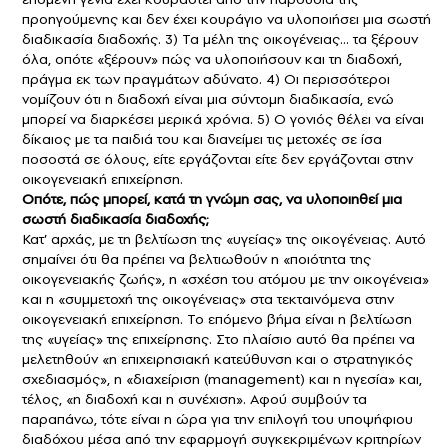
προηγούμενης και δεν έχει κουράγιο να υλοποιήσει μια σωστή
διαδικασία διαδοχής. 3) Τα μέλη της οικογένειας… τα ξέρουν
όλα, οπότε «ξέρουν» πώς να υλοποιήσουν και τη διαδοχή,
πράγμα εκ των πραγμάτων αδύνατο. 4) Οι περισσότεροι
νομίζουν ότι η διαδοχή είναι μια σύντομη διαδικασία, ενώ
μπορεί να διαρκέσει μερικά χρόνια. 5) Ο γονιός θέλει να είναι
δίκαιος με τα παιδιά του και διανείμει τις μετοχές σε ίσα
ποσοστά σε όλους, είτε εργάζονται είτε δεν εργάζονται στην
οικογενειακή επιχείρηση.
Οπότε, πώς μπορεί, κατά τη γνώμη σας, να υλοποιηθεί μια
σωστή διαδικασία διαδοχής;
Κατ’ αρχάς, με τη βελτίωση της «υγείας» της οικογένειας. Αυτό
σημαίνει ότι θα πρέπει να βελτιωθούν η «ποιότητα της
οικογενειακής ζωής», η «σχέση του ατόμου με την οικογένεια»
και η «συμμετοχή της οικογένειας» στα τεκταινόμενα στην
οικογενειακή επιχείρηση. Το επόμενο βήμα είναι η βελτίωση
της «υγείας» της επιχείρησης. Στο πλαίσιο αυτό θα πρέπει να
μελετηθούν «η επιχειρησιακή κατεύθυνση και ο στρατηγικός
σχεδιασμός», η «διαχείριση (management) και η ηγεσία» και,
τέλος, «η διαδοχή και η συνέχιση». Αφού συμβούν τα
παραπάνω, τότε είναι η ώρα για την επιλογή του υποψήφιου
διαδόχου μέσα από την εφαρμογή συγκεκριμένων κριτηρίων