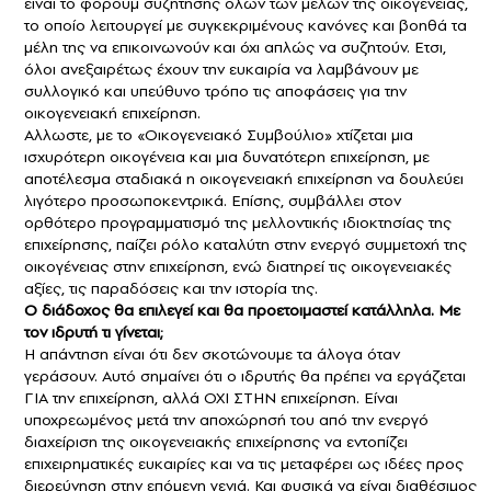
είναι το φόρουμ συζήτησης όλων των μελών της οικογένειας,
το οποίο λειτουργεί με συγκεκριμένους κανόνες και βοηθά τα
μέλη της να επικοινωνούν και όχι απλώς να συζητούν. Ετσι,
όλοι ανεξαιρέτως έχουν την ευκαιρία να λαμβάνουν με
συλλογικό και υπεύθυνο τρόπο τις αποφάσεις για την
οικογενειακή επιχείρηση.
Αλλωστε, με το «Οικογενειακό Συμβούλιο» χτίζεται μια
ισχυρότερη οικογένεια και μια δυνατότερη επιχείρηση, με
αποτέλεσμα σταδιακά η οικογενειακή επιχείρηση να δουλεύει
λιγότερο προσωποκεντρικά. Επίσης, συμβάλλει στον
ορθότερο προγραμματισμό της μελλοντικής ιδιοκτησίας της
επιχείρησης, παίζει ρόλο καταλύτη στην ενεργό συμμετοχή της
οικογένειας στην επιχείρηση, ενώ διατηρεί τις οικογενειακές
αξίες, τις παραδόσεις και την ιστορία της.
Ο διάδοχος θα επιλεγεί και θα προετοιμαστεί κατάλληλα. Με
τον ιδρυτή τι γίνεται;
Η απάντηση είναι ότι δεν σκοτώνουμε τα άλογα όταν
γεράσουν. Αυτό σημαίνει ότι ο ιδρυτής θα πρέπει να εργάζεται
ΓΙΑ την επιχείρηση, αλλά ΟΧΙ ΣΤΗΝ επιχείρηση. Είναι
υποχρεωμένος μετά την αποχώρησή του από την ενεργό
διαχείριση της οικογενειακής επιχείρησης να εντοπίζει
επιχειρηματικές ευκαιρίες και να τις μεταφέρει ως ιδέες προς
διερεύνηση στην επόμενη γενιά. Και φυσικά να είναι διαθέσιμος