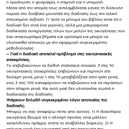
η οργάνωση, η ψυχραιμία, η επιμονή και η υπομονή.
Μέσα από την ιστορία τους αντιλαμβάνεται κανείς τη δύσκολη
πορεία στο δύσβατο μονοπάτι της διαδοχής έως την τελική
επιτυχημένη έκβαση. Γι’ αυτό το μήνυμα του βιβλίου είναι ότι η
διαδοχή δεν είναι ένα γεγονός, αλλά μια μακροχρόνια
διαδικασία συνεργασίας όλων των μελών της οικογένειας που
έχει αναγνωρίσιμα βήματα και ορόσημα και μπορεί να
υλοποιηθεί επιτυχώς με την εφαρμογή συγκεκριμένης
μεθοδολογίας.
– Γιατί η διαδοχή αποτελεί πρόβλημα στις οικογενειακές
επιχειρήσεις;
Το επιβεβαιώνουν τα διεθνή στατιστικά στοιχεία: 3 στις 10
οικογενειακές επιχειρήσεις επιβιώνουν και περνούν στη
δεύτερη γενιά, μόνο 1 στις 10 μεταβιβάζεται στην τρίτη γενιά,
ενώ 3 στις 100 καταφέρνουν να επιβιώσουν και να περάσουν
στην τέταρτη γενιά. Και αυτό γιατί δεν υλοποιείται σωστά η
διαδικασία της διαδοχής.
Υπάρχουν δηλαδή συγκεκριμένοι λόγοι αποτυχίας της
διαδοχής;
Μπορώ να σας αναφέρω πέντε από αυτούς: 1) Η ιδιοκτήτρια
οικογένεια θεωρεί ότι η αλλαγή ηγεσίας είναι μάλλον
«επικίνδυνο» πράγμα, οπότε το αναβάλλει διαρκώς. 2) Η
επόμενη γενιά έχει κουραστεί από την παρουσία της