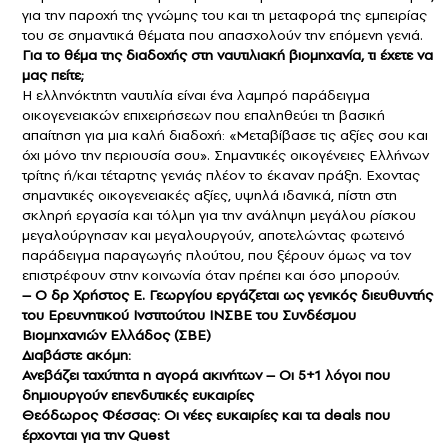
για την παροχή της γνώμης του και τη μεταφορά της εμπειρίας
του σε σημαντικά θέματα που απασχολούν την επόμενη γενιά.
Για το θέμα της διαδοχής στη ναυτιλιακή βιομηχανία, τι έχετε να
μας πείτε;
Η ελληνόκτητη ναυτιλία είναι ένα λαμπρό παράδειγμα
οικογενειακών επιχειρήσεων που επαληθεύει τη βασική
απαίτηση για μια καλή διαδοχή: «Μεταβίβασε τις αξίες σου και
όχι μόνο την περιουσία σου». Σημαντικές οικογένειες Ελλήνων
τρίτης ή/και τέταρτης γενιάς πλέον το έκαναν πράξη. Εχοντας
σημαντικές οικογενειακές αξίες, υψηλά ιδανικά, πίστη στη
σκληρή εργασία και τόλμη για την ανάληψη μεγάλου ρίσκου
μεγαλούργησαν και μεγαλουργούν, αποτελώντας φωτεινό
παράδειγμα παραγωγής πλούτου, που ξέρουν όμως να τον
επιστρέφουν στην κοινωνία όταν πρέπει και όσο μπορούν.
– O δρ Χρήστος Ε. Γεωργίου εργάζεται ως γενικός διευθυντής
του Ερευνητικού Ινστιτούτου ΙΝΣΒΕ του Συνδέσμου
Βιομηχανιών Ελλάδος (ΣΒΕ)
Διαβάστε ακόμη:
Ανεβάζει ταχύτητα η αγορά ακινήτων – Οι 5+1 λόγοι που
δημιουργούν επενδυτικές ευκαιρίες
Θεόδωρος Φέσσας: Οι νέες ευκαιρίες και τα deals που
έρχονται για την Quest