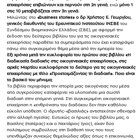
επιχειρήσεις επιβιώνουν και περνούν στη 2η γενιά
, ενώ
μόνο 1
στις 10 μεταβιβάζεται στην 3η γενιά.
Μιλώντας στο
«business stories» o δρ Χρήστος Ε. Γεωργίου,
γενικός διευθυντής του Ερευνητικού Ινστιτούτου ΙΝΣΒΕ
του
Συνδέσμου Βιομηχανιών Ελλάδος (ΣΒΕ)
, με αφορμή την
έκδοση του δεύτερου βιβλίου του για τις οικογενειακές
επιχειρήσεις παραθέτει τα συμπεράσματα που έχει καταγράψει
πάνω στο συγκεκριμένο θέμα μέσα από την εμπειρία του.
Εξι χρόνια μετά την κυκλοφορία του πρώτου σας βιβλίου «Η
διαδικασία διαδοχής στις οικογενειακές επιχειρήσεις», στις
αρχές Μαρτίου κυκλοφόρησε το δεύτερο για τις οικογενειακές
επιχειρήσεις με τίτλο «Προετοιμάζοντας τη διαδοχή». Ποιο είναι
το βασικό του μήνυμα;
Το βιβλίο περιγράφει την ιστορία μιας οικογένειας που μέσα
από συγκρούσεις καταφέρνει να υλοποιήσει μια σωστή
διαδοχή στην επόμενη γενιά. Στη συγκεκριμένη οικογενειακή
επιχείρηση η «ενθρόνιση» του διαδόχου δεν ήταν καθόλου
εύκολη υπόθεση. Ο ιδρυτής-«βασιλιάς» αντιστεκόταν σθεναρά
στην αλλαγή ηγεσίας. Ευτυχώς οι ήρωες του βιβλίου μας, ο
Βασίλης (πατέρας) και ο Νεκτάριος (γιος), είχαν δύο
πολύτιμους συμβούλους στη διάθεσή τους που τους
υπενθύμιζαν συνεχώς θεμελιώδεις αξίες όπως η επικοινωνία,