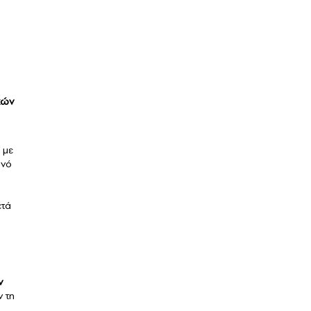
χών
 με
ινό
ετά
ν
ν τη