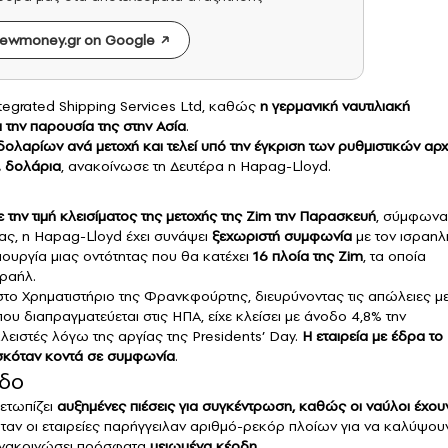
ewmoney.gr on Google
tegrated Shipping Services Ltd, καθώς
η γερμανική ναυτιλιακή
ι την παρουσία της στην Ασία
.
ολαρίων ανά μετοχή και τελεί υπό την έγκριση των ρυθμιστικών αρ
σ. δολάρια
, ανακοίνωσε τη Δευτέρα η Hapag-Lloyd.
την τιμή κλεισίματος της μετοχής της Zim την Παρασκευή
, σύμφωνα
ας, η Hapag-Lloyd έχει συνάψει
ξεχωριστή συμφωνία
με τον ισραηλ
ιουργία μιας οντότητας που θα κατέχει
16 πλοία της Zim
, τα οποία
σραήλ.
το Χρηματιστήριο της Φρανκφούρτης, διευρύνοντας τις απώλειες μ
ου διαπραγματεύεται στις ΗΠΑ, είχε κλείσει με άνοδο 4,8% την
λειστές λόγω της αργίας της Presidents’ Day.
Η εταιρεία με έδρα το
σκόταν κοντά σε συμφωνία
.
άδο
ετωπίζει
αυξημένες πιέσεις για συγκέντρωση, καθώς οι ναύλοι έχου
όταν οι εταιρείες παρήγγειλαν αριθμό-ρεκόρ πλοίων για να καλύψου
 ανακοινώσει πρόσφατα
μειωμένα κέρδη
.