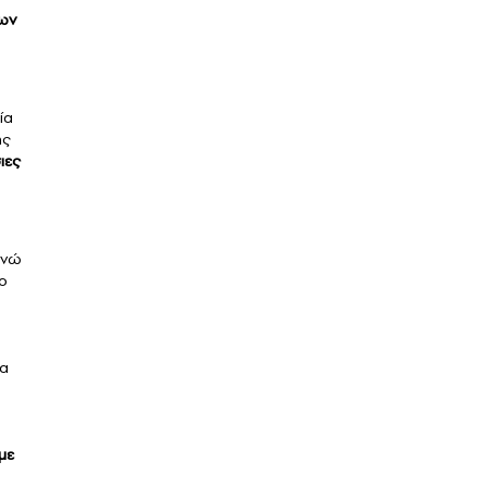
ίων
ία
ης
ιες
ενώ
το
ία
με