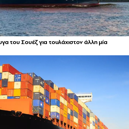
γα του Σουέζ για τουλάχιστον άλλη μία