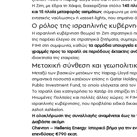
Η Zim, με έδρα τη Χάιφα, διαχειρίζεται στόλο
145 πλ
και 15 πλοία μεταφοράς οχημάτων
, σύμφωνα με επίσ
εντατικής ναύλωσης» ή «asset-light», που σημαίνει ό
Ο ρόλος της ισραηλινής κυβέρν
Η ισραηλινή κυβέρνηση θεωρεί τη Zim στρατηγικό περ
της παρέχει έλεγχο σε στρατηγικά ζητήματα, συμπερι
FIMI στη συμφωνία, καθώς
τα αρμόδια υπουργεία ε
γραμμές προς το Ισραήλ σε περιόδους έκτακτης αν
ιδιοκτησία της εταιρείας.
Μετοχική σύνθεση και γεωπολιτι
Μεταξύ των βασικών μετόχων της Hapag-Lloyd περι
σημαντικά ποσοστά κατέχουν επίσης η Qatar Holding
Public Investment Fund, το οποίο ελέγχεται από το
Το Ισραήλ έχει κατηγορήσει το Κατάρ ότι στηρίζει τ
Ηνωμένες Πολιτείες και πολλές άλλες χώρες. Η FIMI 
ισραηλινής κυβέρνησης, που προβλέπει ειδικά δικαιώ
Ashot Ashkelon.
Η ολοκλήρωση της συναλλαγής αναμένεται έως το 
Διαβάστε ακόμη
Chevron – Helleniq Energy: Ιστορικό βήμα για την 
επενδύσεις €790 εκατ.