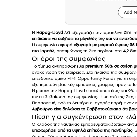
Add N
Η
Hapag-Lloyd
AG εξαγοράζει την ισραηλινή
Zim
In
επιδιώκει να αυξήσει το μέγεθός της και να ενισχύσε
Η συμφωνία αφορά
εξαγορά με μετρητά ύψους 35 δ
στο Ισραήλ
, αποτιμώντας τη Zim περίπου στα
4,2 δι
Οι όροι της συμφωνίας
Το τίμημα αντιπροσωπεύει
premium 58% σε σχέση με 
ανακοίνωση της εταιρείας. Στο πλαίσιο της συμφωνί
επενδυτικό όμιλο FIMI Opportunity Funds για τη δημ
εξυπηρετούν βασικές εμπορικές γραμμές προς το Ι
Η μετοχή της Hapag-Lloyd υποχώρησε έως και 9% σ
την επιβεβαίωση της συμφωνίας. Η μετοχή της Zim, π
Παρασκευή, ενώ τη Δευτέρα οι αγορές παρέμειναν κ
Αμβούργο είχε δηλώσει το Σαββατοκύριακο ότι βρι
Πίεση για συγκέντρωση στον κλ
Ο κλάδος της ναυτιλίας εμπορευματοκιβωτίων αντιμ
υποχωρήσει από τα υψηλά επίπεδα της πανδημίας
, 
ζήτηση. Τόσο η Hapag-Lloyd όσο και η Zim έχουν