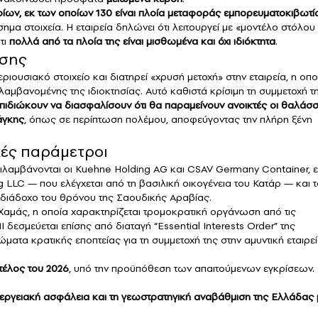
οίων, εκ των οποίων 130 είναι πλοία μεταφοράς εμπορευματοκιβωτ
ημα στοιχεία. Η εταιρεία δηλώνει ότι λειτουργεί με «μοντέλο στόλου
τι
πολλά από τα πλοία της είναι μισθωμένα και όχι ιδιόκτητα
.
ησης
ιουσιακό στοιχείο και διατηρεί «χρυσή μετοχή» στην εταιρεία, η οπο
λαμβανομένης της ιδιοκτησίας. Αυτό καθιστά κρίσιμη τη συμμετοχή τ
πιδιώκουν να διασφαλίσουν ότι θα παραμείνουν ανοικτές οι θαλάσσ
άγκης
, όπως σε περίπτωση πολέμου, αποφεύγοντας την πλήρη ξένη
κές παράμετροι
λαμβάνονται οι Kuehne Holding AG και CSAV Germany Container, 
 LLC — που ελέγχεται από τη βασιλική οικογένεια του Κατάρ — και 
ν διάδοχο του θρόνου της Σαουδικής Αραβίας.
η Χαμάς, η οποία χαρακτηρίζεται τρομοκρατική οργάνωση από τις
δεσμεύεται επίσης από διαταγή “Essential Interests Order” της
ματα κρατικής εποπτείας για τη συμμετοχή της στην αμυντική εταιρε
τέλος του 2026
, υπό την προϋπόθεση των απαιτούμενων εγκρίσεων.
ενεργειακή ασφάλεια και τη γεωστρατηγική αναβάθμιση της Ελλάδας 