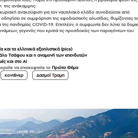
ση της ανάκαμψης.
υγκυριακή ανακούφιση για τον ναυτιλιακό κλάδο συνοδεύεται από
α οδηγήσει σε συμφόρηση της εφοδιαστικής αλυσίδας, θυμίζοντας τι
 της πανδημίας COVID-19. Επιπλέον, η συμφωνία δεν λύνει τα δομι
υνάμεων, γεγονός που κρατά τις προσδοκίες των παραγόντων του
 και τα ελληνικά εξοπλιστικά (pics)
ινιάλο Τσάφου και η αναμονή των επενδυτών
ές και στο ΑΙ
πορείτε να επισκεφτείτε το
Πρώτο Θέμα
κοντέινερ
Δασμοί Τραμπ