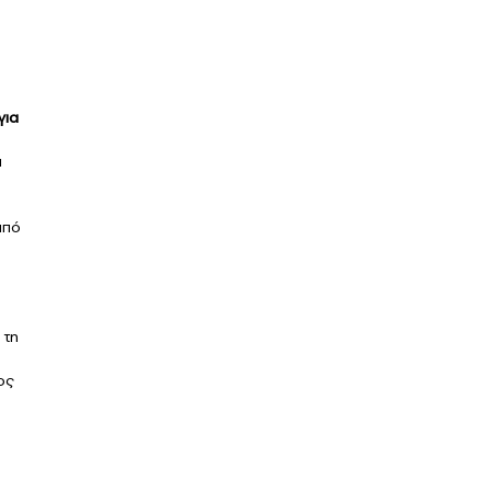
για
ά
από
 τη
ος