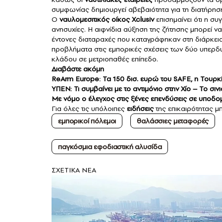
συμφωνίας δημιουργεί αβεβαιότητα για τη διατήρη
Ο
ναυλομεσιτικός οίκος Xclusiv
επισημαίνει ότι η σ
ανησυχίες. Η αιφνίδια αύξηση της ζήτησης μπορεί ν
έντονες διαταραχές που καταγράφηκαν στη διάρκεια
προβλήματα στις εμπορικές σχέσεις των δύο υπερδ
κλάδου σε μετριοπαθές επίπεδο.
Διαβάστε ακόμη
ReArm Europe: Τα 150 δισ. ευρώ του SAFE, η Τουρκία
ΥΠΕΝ: Τι συμβαίνει με το αντιμόνιο στην Χίο – Το σ
Με νόμο ο έλεγχος στις ξένες επενδύσεις σε υποδομ
Για όλες τις υπόλοιπες
ειδήσεις
της επικαιρότητας μ
εμπορικοί πόλεμοι
θαλάσσιες μεταφορές
παγκόσμια εφοδιαστική αλυσίδα
ΣXETIKA NEA