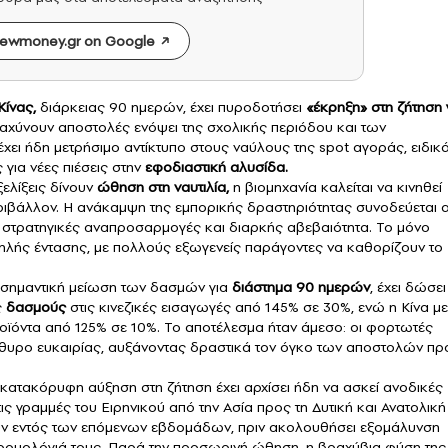
ewmoney.gr on Google
Κίνας
,
διάρκειας 90 ημερών, έχει πυροδοτήσει
«έκρηξη» στη ζήτηση 
αχύνουν αποστολές ενόψει της σχολικής περιόδου και των
χει ήδη μετρήσιμο αντίκτυπο στους ναύλους της spot αγοράς, ειδικ
για νέες πιέσεις στην
εφοδιαστική αλυσίδα.
ελίξεις δίνουν
ώθηση στη ναυτιλία,
η βιομηχανία καλείται να κινηθεί
ριβάλλον. Η ανάκαμψη της εμπορικής δραστηριότητας συνοδεύεται 
 στρατηγικές αναπροσαρμογές και διαρκής αβεβαιότητα. Το μόνο
 υψηλής έντασης, με πολλούς εξωγενείς παράγοντες να καθορίζουν το
σημαντική μείωση των δασμών για
διάστημα 90 ημερών
, έχει δώσει
ς
δασμούς
στις κινεζικές εισαγωγές από 145% σε 30%, ενώ η Κίνα με
οϊόντα από 125% σε 10%. Το αποτέλεσμα ήταν άμεσο: οι φορτωτές
θυρο ευκαιρίας, αυξάνοντας δραστικά τον όγκο των αποστολών πρ
κατακόρυφη αύξηση στη ζήτηση έχει αρχίσει ήδη να ασκεί ανοδικές
τις γραμμές του Ειρηνικού από την Ασία προς τη Δυτική και Ανατολική
ύν εντός των επόμενων εβδομάδων, πριν ακολουθήσει εξομάλυνση
ομολόγιά τους. Παρά την προσωρινή ώθηση, η βραχύβια φύση της