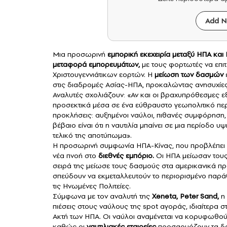
Add N
Μια προσωρινή
εμπορική εκεχειρία μεταξύ ΗΠΑ και 
μεταφορά εμπορευμάτων,
με τους φορτωτές να επιτ
Χριστουγεννιάτικων εορτών. Η
μείωση των δασμών
έ
στις διαδρομές Ασίας-ΗΠΑ, προκαλώντας ανησυχίες 
Αναλυτές σχολιάζουν: «Αν και οι βραχυπρόθεσμες εξ
προσεκτικά μέσα σε ένα εύθραυστο γεωπολιτικό πε
προκλήσεις: αυξημένοι ναύλοι, πιθανές συμφόρηση,
βέβαιο είναι ότι η ναυτιλία μπαίνει σε μια περίοδο
τελικό της αποτύπωμα».
Η προσωρινή συμφωνία ΗΠΑ-Κίνας, που προβλέπει 
νέα πνοή στο
διεθνές εμπόριο.
Οι ΗΠΑ μείωσαν του
σειρά της μείωσε τους δασμούς στα αμερικανικά πρ
σπεύδουν να εκμεταλλευτούν το περιορισμένο παρά
τις Ηνωμένες Πολιτείες.
Σύμφωνα με τον αναλυτή της
Xeneta, Peter Sand,
η 
πιέσεις στους ναύλους της spot αγοράς, ιδιαίτερα σ
Ακτή των ΗΠΑ. Οι ναύλοι αναμένεται να κορυφωθο
καθώς οι
ναυτιλιακές εταιρείες
προσαρμόζουν τα δρ