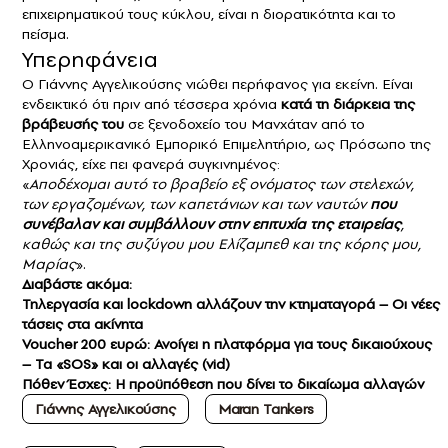
επιχειρηματικού τους κύκλου, είναι η διορατικότητα και το
πείσμα.
Υπερηφάνεια
Ο Γιάννης Αγγελικούσης νιώθει περήφανος για εκείνη. Είναι
ενδεικτικό ότι πριν από τέσσερα χρόνια
κατά τη διάρκεια της
βράβευσής του
σε ξενοδοχείο του Μανχάταν από το
Ελληνοαμερικανικό Εμπορικό Επιμελητήριο, ως Πρόσωπο της
Χρονιάς, είχε πει φανερά συγκινημένος:
«
Αποδέχομαι αυτό το βραβείο εξ ονόματος των στελεχών,
των εργαζομένων, των καπετάνιων και των ναυτών
που
συνέβαλαν και συμβάλλουν στην επιτυχία της εταιρείας
,
καθώς και της συζύγου μου Ελίζαμπεθ και της κόρης μου,
Μαρίας
».
Διαβάστε ακόμα:
Τηλεργασία και lockdown αλλάζουν την κτηματαγορά – Οι νέες
τάσεις στα ακίνητα
Voucher 200 ευρώ: Ανοίγει η πλατφόρμα για τους δικαιούχους
– Τα «SOS» και οι αλλαγές (vid)
Πόθεν Έσχες: Η προϋπόθεση που δίνει το δικαίωμα αλλαγών
Γιάννης Αγγελικούσης
Maran Tankers