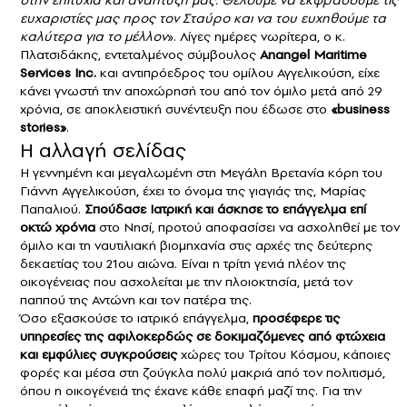
στην επιτυχία και ανάπτυξή μας. Θέλουμε να εκφράσουμε τις
ευχαριστίες μας προς τον Σταύρο και να του ευχηθούμε τα
καλύτερα για το μέλλον
». Λίγες ημέρες νωρίτερα, ο κ.
Πλατσιδάκης, εντεταλμένος σύμβουλος
Anangel Maritime
Services Inc.
και αντιπρόεδρος του ομίλου Αγγελικούση, είχε
κάνει γνωστή την αποχώρησή του από τον όμιλο μετά από 29
χρόνια, σε αποκλειστική συνέντευξη που έδωσε στο
«business
stories»
.
Η αλλαγή σελίδας
Η γεννημένη και μεγαλωμένη στη Μεγάλη Βρετανία κόρη του
Γιάννη Αγγελικούση, έχει το όνομα της γιαγιάς της, Μαρίας
Παπαλιού.
Σπούδασε Ιατρική και άσκησε το επάγγελμα επί
οκτώ χρόνια
στο Νησί, προτού αποφασίσει να ασχοληθεί με τον
όμιλο και τη ναυτιλιακή βιομηχανία στις αρχές της δεύτερης
δεκαετίας του 21ου αιώνα. Είναι η τρίτη γενιά πλέον της
οικογένειας που ασχολείται με την πλοιοκτησία, μετά τον
παππού της Αντώνη και τον πατέρα της.
Όσο εξασκούσε το ιατρικό επάγγελμα,
προσέφερε τις
υπηρεσίες της αφιλοκερδώς σε δοκιμαζόμενες από φτώχεια
και εμφύλιες συγκρούσεις
χώρες του Τρίτου Κόσμου, κάποιες
φορές και μέσα στη ζούγκλα πολύ μακριά από τον πολιτισμό,
όπου η οικογένειά της έχανε κάθε επαφή μαζί της. Για την