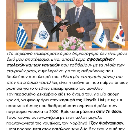
«
Το σημερινό επιχειρηματικό μου δημιούργημα δεν είναι μόνο
δικό μου αποτέλεσμα. Είναι αποτέλεσμα
αφοσιωμένων
στελεχών και των ναυτικών
που ταξιδεύουν με τα πλοία των
εταιρειών μας
», συμπληρώνει για τους ανθρώπους που
δουλεύουν στο πλευρό του. «
Είναι μiα κατηγορία μόνος του
στην παγκόσμια ναυτιλία
», είναι η απάντηση που παίρνει όποιος
ρωτήσει για το διεθνές επιχειρηματικό του μέγεθος.
Toν περασμένο Δεκέμβριο είδε το όνομά του, για μία ακόμη
χρονιά, να φιγουράρει στην
κορυφή της Lloyd’s List
με τις 100
προσωπικότητες που διαδραμάτισαν σημαντικό ρόλο στην
παγκόσμια ναυτιλία το 2020. Βρίσκεται μάλιστα
στην 7η θέση
.
Τόσα χρόνια συναγωνίζεται με έναν άλλον μεγάλο
πρωταγωνιστή της ναυτιλίας, τον Νορβηγό
Τζον Φρέντρικσεν
.
Όσοι προηγούνται στον κατάλογο των δύο δεν έχουν αυτή την