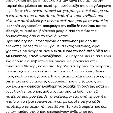
ενασχόλησή της με τη ναυτιλία και τον λόγο που άφησε την
Ιατρική έχει μιλήσει σε παλιότερη συνέντευξή της σε αγγλόφωνο
περιοδικό: «
Η συναναστροφή ως γιατρός με πολύ κόσμο και
η ικανότητα που αποκτάς να διαβάζεις τους ανθρώπους
είναι και αυτό κλειδί για την ενασχόλησή μου με τη ναυτιλία
».
Η Μαρία Αγγελικούση
αποφεύγει την επίδειξη πλούτου και το
lifestyle
, γι’ αυτό και βρίσκεται μακριά από τα φώτα της
δημοσιότητας όσο αυτό είναι δυνατόν.
Πριν από περίπου πέντε χρόνια απασχόλησε μία από τις
ελάχιστες φορές τα ΜΜΕ, για θέμα εκτός ναυτιλίας, αφού
γράφτηκε ότι αγόρασε αντί
5 εκατ. ευρώ την πολυτελή βίλα του
Mr Nammos, Ζαννή Φραντζέσκου
. Το υπερπολυτελές σπίτι είναι
ένα από τα πιο επιβλητικά του νησιού και βρίσκεται στην
τοποθεσία Φανάρι, κοντά στα Παραδείσια. Προτού το αγοράσει,
το νοίκιαζε και το είχε αγαπήσει τόσο πολύ, που μόλις βγήκε
προς πώληση το αγόρασε. Η ίδια αναγνωρίζει στους γονείς της
ότι, εκτός από τις αρχικές συμβουλές που της έδωσαν, στη
συνέχεια την
άφησαν ελεύθερη να χαράξει τη δική της ρότα
στη
ναυτιλιακή επιχείρηση, μαθαίνοντας από τα λάθη της: «
Ο
πατέρας μου μού έμαθε να σκέφτομαι έξω από τα συνήθη
πλαίσια, να είμαι ευφάνταστη και με δίδαξε ότι για κάθε
πρόβλημα υπάρχει πάντοτε λύση
». Τα κοινά σημεία που έχει
με τον πατέρα της, όπως επισημαίνουν άνθρωποι του