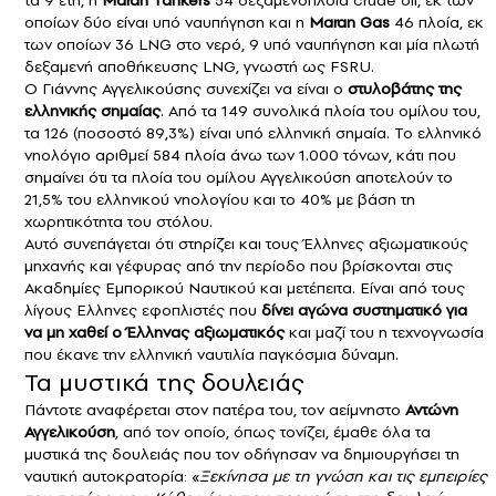
τα 9 έτη, η
Maran Tankers
54 δεξαμενόπλοια crude oil, εκ των
οποίων δύο είναι υπό ναυπήγηση και η
Maran Gas
46 πλοία, εκ
των οποίων 36 LNG στο νερό, 9 υπό ναυπήγηση και μία πλωτή
δεξαμενή αποθήκευσης LNG, γνωστή ως FSRU.
O Γιάννης Αγγελικούσης συνεχίζει να είναι ο
στυλοβάτης της
ελληνικής σημαίας
. Από τα 149 συνολικά πλοία του ομίλου του,
τα 126 (ποσοστό 89,3%) είναι υπό ελληνική σημαία. Το ελληνικό
νηολόγιο αριθμεί 584 πλοία άνω των 1.000 τόνων, κάτι που
σημαίνει ότι τα πλοία του ομίλου Αγγελικούση αποτελούν το
21,5% του ελληνικού νηολογίου και το 40% με βάση τη
χωρητικότητα του στόλου.
Αυτό συνεπάγεται ότι στηρίζει και τους Έλληνες αξιωματικούς
μηχανής και γέφυρας από την περίοδο που βρίσκονται στις
Ακαδημίες Εμπορικού Ναυτικού και μετέπειτα. Είναι από τους
λίγους Ελληνες εφοπλιστές που
δίνει αγώνα συστηματικό για
να μη χαθεί ο Έλληνας αξιωματικός
και μαζί του η τεχνογνωσία
που έκανε την ελληνική ναυτιλία παγκόσμια δύναμη.
Τα μυστικά της δουλειάς
Πάντοτε αναφέρεται στον πατέρα του, τον αείμνηστο
Αντώνη
Αγγελικούση
, από τον οποίο, όπως τονίζει, έμαθε όλα τα
μυστικά της δουλειάς που τον οδήγησαν να δημιουργήσει τη
ναυτική αυτοκρατορία: «
Ξεκίνησα με τη γνώση και τις εμπειρίες