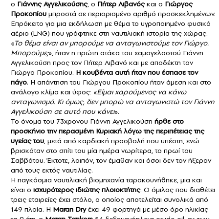
ο
Γιάννης Αγγελικούσης
, ο
Πήτερ Λιβανός
και ο
Γιώργος
Προκοπίου
μπροστά σε περιορισμένο αριθμό προσκεκλημένων.
Επρόκειτο για μια εκδήλωση με θέμα το υγροποιημένο φυσικό
αέριο (LNG) που γράφτηκε στη ναυτιλιακή ιστορία της χώρας.
«
Το θέμα είναι αν μπορούμε να ανταγωνιστούμε τον Γιώργο.
Μπορούμε;
», ήταν η πρώτη ατάκα του χαμογελαστού Γιάννη
Αγγελικούση προς τον Πήτερ Λιβανό και με αποδέκτη τον
Γιώργο Προκοπίου.
Η κουβέντα αυτή ήταν που έσπασε τον
πάγο
. H απάντηση του Γιώργου Προκοπίου ήταν άμεση και στο
ανάλογο κλίμα και ύφος: «
Είμαι χαρούμενος να κάνω
ανταγωνισμό. Κι όμως, δεν μπορώ να ανταγωνιστώ τον Γιάννη
Αγγελικούση σε αυτό που κάνει
».
Το όνομα του 73χρονου Γιάννη Αγγελικούση
ήρθε στο
προσκήνιο την περασμένη Κυριακή
λόγω της περιπέτειας της
υγείας του
, μετά από καρδιακή προσβολή που υπέστη, ενώ
βρισκόταν στο σπίτι του μία ημέρα νωρίτερα, το πρωί του
Σαββάτου. Έκτοτε, λοιπόν, τον έμαθαν και όσοι δεν τον ήξεραν
από τους εκτός ναυτιλίας.
Η παγκόσμια ναυτιλιακή βιομηχανία ταρακουνήθηκε, μια και
είναι ο
ισχυρότερος ιδιώτης πλοιοκτήτης
. Ο όμιλος που διαθέτει
τρεις εταιρείες έχει στόλο, ο οποίος αποτελείται συνολικά από
149 πλοία. Η
Maran Dry
έχει 49 φορτηγά με μέσο όρο ηλικίας