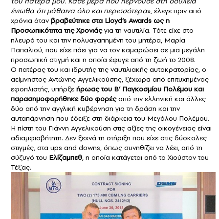
του πατέρα μου. Κάθε μέρα που περνούσε στη δουλειά
ένιωθα ότι μάθαινα όλο και περισσότερα
», έλεγε πριν από
χρόνια όταν
βραβεύτηκε στα Lloyd’s Awards ως η
Προσωπικότητα της Χρονιάς
για τη ναυτιλία. Τότε είχε στο
πλευρό του και την πολυαγαπημένη του μητέρα, Μαρία
Παπαλιού, που είχε πάει για να τον καμαρώσει σε μια μεγάλη
προσωπική στιγμή και η οποία έφυγε από τη ζωή το 2008.
Ο πατέρας του και ιδρυτής της ναυτιλιακής αυτοκρατορίας, ο
αείμνηστος Αντώνης Αγγελικούσης, ξέχωρα από επιτυχημένος
εφοπλιστής, υπήρξε
ήρωας του Β’ Παγκοσμίου Πολέμου και
παρασημοφορήθηκε δύο φορές
από την ελληνική και άλλες
δύο από την αγγλική κυβέρνηση για τη δράση και την
αυταπάρνηση που έδειξε στη διάρκεια του Μεγάλου Πολέμου.
Η πίστη του Γιάννη Αγγελικούση στις αξίες της οικογένειας είναι
αδιαμφισβήτητη. Δεν ξεχνά τη στήριξη που είχε στις δύσκολες
στιγμές, στα ups and downs, όπως συνηθίζει να λέει, από τη
σύζυγό του
Ελίζαμπεθ
, η οποία κατάγεται από το Χιούστον του
Τέξας.