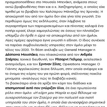
πραγματοποιήθηκε στο Μουσείο Μπενάκη, ανάμεσα στους
οκτώ βραβευθέντες ήταν και ο κ. Χατζηγρηγόρης, ο οποίος είχε
τιμηθεί με το βραβείο του Καλύτερου Μάνατζερ της Χρονιάς. Η
αποχώρησή του από τον όμιλο δεν είχε γίνει τότε γνωστή. Στο
περιθώριο όμως της εκδήλωσης, όταν λάμβανε τα
συγχαρητήρια των παρευρισκομένων και πίνοντας χαλαρά ένα
ποτήρι κρασί, έλεγε χαμογελώντας σε όσους τον πλησίαζαν:
«
Νομίζω ότι ήρθε η ώρα να αποχωρήσω από τον όμιλο
».
Λίγες ημέρες αργότερα έγινε γνωστή η είδηση. Ο ίδιος συνέχισε
να παρέχει συμβουλευτικές υπηρεσίες στον όμιλο μέχρι το
τέλος του 2020. Τη θέση ανέλαβε ως General Manager η
Δέσποινα Μουστάκα
, που πλαισιώνεται από τον
Ανδρέα
Σπέρτου
, τεχνικό διευθυντή, τον
Ρίτσαρντ Γκίλμορ
, εκτελεστικό
αντιπρόεδρο, και τον
Σρντναν Σίλιτς
, Οperations Μanager. Ο
Γιάννης Αγγελικούσης έκανε δήλωση, στην οποία ανέφερε και
το όνομα της κόρης του για πρώτη φορά, στέλνοντας ποικίλα
μηνύματα -αναλόγως πώς τη διαβάζει κανείς.
Το βασικότερο είναι ότι χρίζει την κόρη του διάδοχο και
επισημοποιεί αυτό που γνώριζαν όλοι
, ότι έχει πρωτεύοντα
ρόλο στον όμιλο: «
Η κόρη μου Μαρία κι εγώ θέλουμε να
ευχαριστήσουμε τον Σταύρο για την πολυετή και πιστή
υπηρεσία του στον όμιλο, η οποία έχει συνεισφέρει σημαντικά