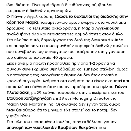
ίδια ιδιότητα. Είναι πρόεδροι ή διευθύνοντες σύμβουλοι
εταιρειών ή διεθνών οργανισμών.
Ο Γιάννης Αγγελικούσης
έδωσε το δαχτυλίδι της διαδοχής στην
κόρη του Μαρία
, παραμένοντας όμως ενεργός στα ναυτιλιακά
δρώμενα. Τα τελευταία οκτώ χρόνια, η Μαρία Αγγελικούση
αναλάμβανε όλο και περισσότερες αρμοδιότητες στον όμιλο.
Στο πλαίσιο αυτό, δημιούργησε τον δικό της διοικητικό κύκλο
και αποφάσισε να απομακρυνθούν κορυφαία διεθνώς στελέχη
που συνέβαλαν ως συνεργάτες του πατέρα της στη γιγάντωση
του ομίλου τα τελευταία 40 χρόνια.
Είχε κάνει μία πρώτη προσπάθεια πριν από 1-2 χρόνια να
φύγουν συγκεκριμένα υψηλόβαθμα και έμπειρα στελέχη, όμως
ο πατριάρχης της οικογένειας έκρινε ότι δεν ήταν σωστή η
χρονική συγκυρία. Ανάμεσα στα ονόματα που είχαν ακουστεί και
προκαλέσει αίσθηση ήταν του αντιπροέδρου του ομίλου
Γιάννη
Πλατσιδάκη
, με 29 χρόνια παρουσίας στην επιχείρηση, και του
Σταύρου Χατζηγρηγόρη
επί 39 έτη Μanaging Director της
Maran Gas Maritime Inc. Οι αλλαγές δεν έγιναν τότε, όμως
ήταν ξεκάθαρο ότι το μήνυμα είχε σταλεί και το ποτάμι δεν
γυρίζει πίσω.
Στα τέλη του περασμένου Ιουλίου, στην εκδήλωση για την
απονομή των ναυτιλιακών Βραβείων Ευκράντη
, που