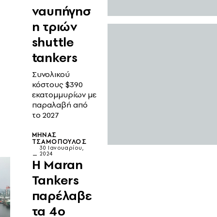
ναυπήγησ
η τριών
shuttle
tankers
Συνολικού
κόστους $390
εκατομμυρίων με
παραλαβή από
το 2027
ΜΗΝΆΣ
ΤΣΑΜΌΠΟΥΛΟΣ
30 Ιανουαρίου,
2024
Η Maran
Tankers
παρέλαβε
τα 4ο