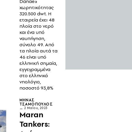
Danae»
χωρητικότητας
320.500 dwt. Η
εταιρεία έχει 48
πλοία στο νερό
και ένα υπό
ναυπήγηση,
σύνολο 49. Από
τα πλοία αυτά τα
46 είναι υπό
ελληνική σημαία,
εγγεγραμμένα
στο ελληνικό
νηολόγιο,
ποσοστό 93,8%
ΜΗΝΆΣ
ΤΣΑΜΌΠΟΥΛΟΣ
2 Μαΐου, 2023
Maran
Tankers: