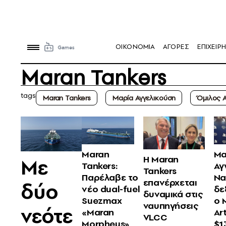
OIKONOMIA
ΑΓΟΡΕΣ
ΕΠΙΧΕΙΡΗ
Maran Tankers
tags
Maran Tankers
Μαρία Αγγελικούση
Όμιλος 
Maran
Μα
Η Maran
Με
Tankers:
Αγ
Tankers
Παρέλαβε το
Να
επανέρχεται
δύο
νέο dual-fuel
δε
δυναμικά στις
Suezmax
ο 
ναυπηγήσεις
νεότε
«Maran
Ar
VLCC
Morpheus»
$1