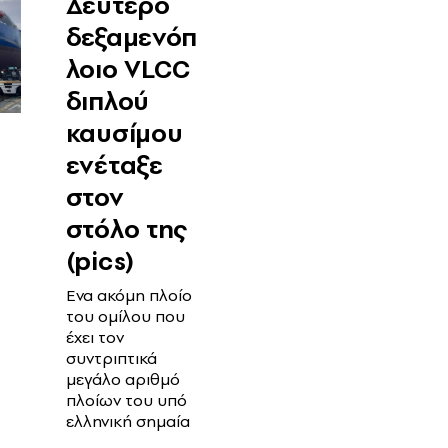
Δεύτερο
δεξαμενόπ
λοιο VLCC
διπλού
καυσίμου
ενέταξε
στον
στόλο της
(pics)
Ενα ακόμη πλοίο
του ομίλου που
έχει τον
συντριπτικά
μεγάλο αριθμό
πλοίων του υπό
ελληνική σημαία