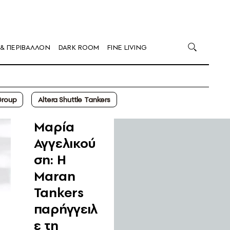
 & ΠΕΡΙΒΑΛΛΟΝ
DARK ROOM
FINE LIVING
Group
Altera Shuttle Tankers
Μαρία
Αγγελικού
ση: H
Μaran
Tankers
παρήγγειλ
ε τη