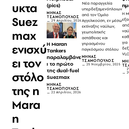
υκτα
Νέα παραγγελία
(pics)
ημ
υπερδεξαμενόπλοιων
ΜΗΝΆΣ
Η M
από τον Όμιλο
Suez
ΤΣΑΜΌΠΟΥΛΟΣ
εξα
Αγγελικούση, εν μέσω
29 Απριλίου, 2026
από
εκτίναξης ναύλων,
max
ναύ
γεωπολιτικής
καθ
αστάθειας και
για
Η Maran
γηρασμένου
ενισχύ
δεξ
παγκόσμιου στόλου
Tankers
VLC
παραλαμβάνε
ΜΗΝΆΣ
ει τον
ΤΣΑΜΌΠΟΥΛΟΣ
ΜΗ
ι το πρώτο
25 Νοεμβρίου, 2025
ΤΣ
της dual-fuel
2
στόλο
2
Suezmax
ΜΗΝΆΣ
της η
ΤΣΑΜΌΠΟΥΛΟΣ
22 Απριλίου, 2026
Mara
n