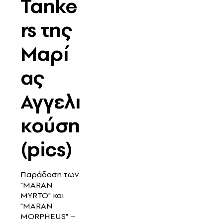
Tanke
rs της
Μαρί
ας
Αγγελι
κούση
(pics)
Παράδοση των
"MARAN
MYRTO" και
"MARAN
MORPHEUS" –