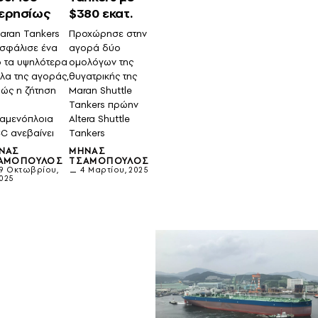
ερησίως
$380 εκατ.
aran Tankers
Προχώρησε στην
σφάλισε ένα
αγορά δύο
 τα υψηλότερα
ομολόγων της
λα της αγοράς,
θυγατρικής της
ώς η ζήτηση
Maran Shuttle
Tankers πρώην
αμενόπλοια
Altera Shuttle
C ανεβαίνει
Tankers
ΝΆΣ
ΜΗΝΆΣ
ΑΜΌΠΟΥΛΟΣ
ΤΣΑΜΌΠΟΥΛΟΣ
9 Οκτωβρίου,
4 Μαρτίου, 2025
025