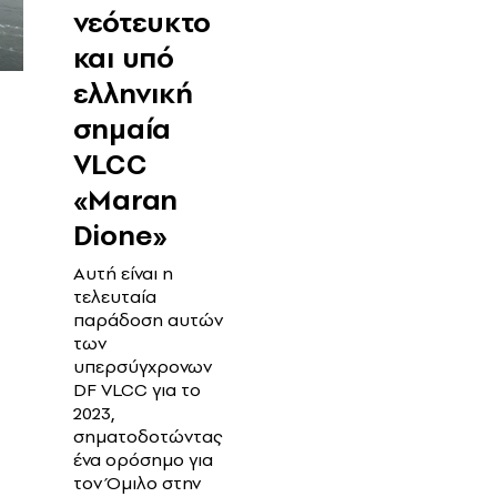
νεότευκτο
και υπό
ελληνική
σημαία
VLCC
«Maran
Dione»
Αυτή είναι η
τελευταία
παράδοση αυτών
των
υπερσύγχρονων
DF VLCC για το
2023,
σηματοδοτώντας
ένα ορόσημο για
τον Όμιλο στην