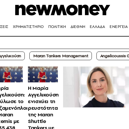
ΣΕΙΣ
ΧΡΗΜΑΤΙΣΤΗΡΙΟ
ΠΟΛΙΤΙΚΗ
ΔΙΕΘΝΗ
ΕΛΛΑΔΑ
ΕΝΕΡΓΕΙΑ
Αγγελικούση
Maran Tankers Management
Angelicoussis 
ρία
Η Μαρία
γελικούση:
Αγγελικούση
ύλωσε το
ενισχύει τη
ξαμενόπλοι
ρευστότητα
Maran
της Maran
temis με
Shuttle
35.438
Tankers με