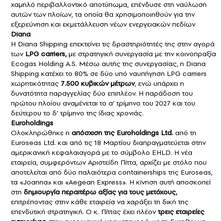
χαμηλό περιβαλλοντικό αποτύπωμα, επένδυσε στη ναύλωση
αυτών των πλοίων, τα οποία θα χρησιμοποιηθούν για την
εξερεύνηση και εκμετάλλευση νέων ενεργειακών πεδίων
Diana
Η Diana Shipping επεκτείνει τις δραστηριότητές της στην αγορά
των
LPG carriers,
με στρατηγική συνεργασία με την κοινοπραξία
Ecogas Holding A.S. Μέσω αυτής της συνεργασίας, η Diana
Shipping κατέχει το 80% σε δύο υπό ναυπήγηση LPG carriers
χωρητικότητας
7.500 κυβικών μέτρων
, ενώ υπάρχει η
δυνατότητα παραγγελίας δύο επιπλέον. Η παράδοση του
πρώτου πλοίου αναμένεται το α’ τρίμηνο του 2027 και του
δεύτερου το δ’ τρίμηνο της ίδιας χρονιάς.
Euroholdings
Ολοκληρώθηκε η
απόσχιση της Euroholdings Ltd.
από τη
Euroseas Ltd. και από τις 18 Μαρτίου διαπραγματεύεται στην
αμερικανική κεφαλαιαγορά με το σύμβολο EHLD. Η νέα
εταιρεία, συμφερόντων Αριστείδη Πίττα, αρχίζει με στόλο που
αποτελείται από δύο παλαιότερα containerships της Euroseas,
τα «Joanna» και «Aegean Express». Η κίνηση αυτή αποσκοπεί
στη
δημιουργία περαιτέρω αξίας για τους μετόχους,
επιτρέποντας στην κάθε εταιρεία να χαράξει τη δική της
επενδυτική στρατηγική. Ο κ. Πίττας έχει πλέον
τρεις εταιρείες