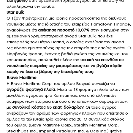
εισηγμένες
στην αμερικανική χρηματαγορά, με τη EuroDry να
ολοκληρώνει την τριάδα.
Star Bulk
Ο Τζον Φρέντρικσεν, μια iconic προσωπικότητα της διεθνούς
ναυτιλίας μέσω της ιδιωτικής του εταιρείας Famatown Finance,
ανακοίνωσε ότι
απέκτησε ποσοστό 10,07%
στην εισηγμένη στην
αμερικανική χρηματιστηριακή αγορά Star Bulk, που έχει
επικεφαλής τον Πέτρο Παππά, ο οποίος σχολίασε την αγορά
ως κίνηση εμπιστοσύνης προς την εταιρεία της οποίας ηγείται. Ο
Νορβηγός tycoon, έχοντας βαθιά γνώση της ναυτιλίας και του
χρηματιστηρίου, ακολουθεί πλέον την
τακτική να επενδύει σε
ναυτιλιακές εταιρείες ως μικρομέτοχος και να βγάζει κέρδη
χωρίς να έχει το βάρος της διαχείρισής τους
.
Brave Maritime
Η Brave Maritime Corp. του ομίλου Βαφειά συνεχίζει να
αγοράζει φορτηγά πλοία
. Μετά τα 18 φορτηγά πλοία όλων των
μεγεθών, αγόρασε τρία Kamsarmax, ένα από ελληνικών
συμφερόντων εταιρεία και δύο από ιαπωνικών συμφερόντων,
με
συνολικό κόστος 55 εκατ. δολαρίων
. Οι τρεις αγορές
ανεβάζουν τον αριθμό των φορτηγών πλοίων που απέκτησε ο
όμιλος τα τελευταία τρία χρόνια στα 20. Ο συνολικός στόλος
του ομίλου (Brave Maritime Corp., Stealth Maritime Corp.,
StealthGas Inc., Imperial Petroleum Inc. & C3Is Inc.) φτάνει