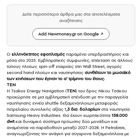
Δείτε περισσότερα άρθρα μας στα αποτελέσματα
αναζήτησης
Add Newmoney.gr on Google
Ο
ελληνόκτητος εφοπλισμός
παραμένει υπερδραστήριος και
μέσα στο 2025. Εμβληματικές συμφωνίες, επέκταση σε άλλους
τύπους πλοίων, spin-off εταιρείες στη Wall Street, αγορές
second hand πλοίων και ναυπηγήσεις
συνθέτουν το μωσαϊκό
των κινήσεων που έγιναν το α’ τρίμηνο του έτους.
ΤEN
H Tsakos Energy Navigation (
ΤEN
) του δρος Νίκου Τσάκου
προχώρησε σε μια εμβληματική επένδυση με την παραγγελία
ναυπήγησης εννέα shuttle δεξαμενόπλοιων μεταφοράς
πετρελαίου συνολικής αξίας 1
,3 δισ. δολαρίων
στα ναυπηγεία
Samsung Heavy Industries. Θα έχουν χωρητικότητα
158.000
dwt
και δυναμικό σύστημα πρόωσης δύο μονάδων και
αναμένεται να παραδοθούν μεταξύ 2027-2028. H Petrobras,
αναγνωρίζοντας την ανάγκη για σύγχρονα δεξαμενόπλοια με