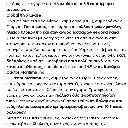
μετά τις νέες αγορές στα
98 πλοία και τα 5,5 εκατομμύρια
τόνους dwt.
Global Ship Lease
Η ναυτιλιακή εταιρεία Global Ship Lease (GSL), συμφερόντων
Γιώργου Γιουρούκου, προχώρησε σε
πώληση τριών μεγάλης
ηλικίας πλοίων της και στην αγορά τεσσάρων second hand
(μεταχειρισμένα) μικρότερης ηλικίας τα οποία ανήκουν στην
κατηγορία των μεσαίων και μικρότερων πλοίων. Η GSL,
εισηγμένη στο Χρηματιστήριο της Νέας Υόρκης, επιβεβαίωσε την
πώληση τριών παλαιότερων πλοίων συνολικής αξίας
54,5 εκατ.
δολαρίων,
ποσό που υπερβαίνει κατά πολύ τη συνδυασμένη
λογιστική αξία τους, η οποία ανέρχεται σε
24,9 εκατ. δολάρια
.
Castor Maritime Inc.
Η
Castor Maritime
Inc., συμφερόντων Πέτρου Παναγιωτίδη,
προχώρησε σε σημαντικές στρατηγικές κινήσεις στον ναυτιλιακό
τομέα ενισχύοντας τη θέση της στην αγορά. Πρόσφατα η
εταιρεία ολοκλήρωσε την
πώληση
δύο φορτηγών πλοίων
τύπου Panamax αντί συνολικού ποσού
28 εκατ. δολαρίων και
ενός πλοίου μεταφοράς εμπορευματοκιβωτίων αντί 19,3 εκατ.
δολαρίων
.
Μετά τις τελευταίες εξελίξεις, ο στόλος της Castor Maritime
περιλαμβάνει
13 πλοία,
συνολικής χωρητικότητας 0,9