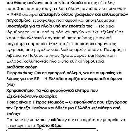
του θέσης απέναντι από τη Νότια Κορέα
και της εύκολης
προσβασιμότητάς του για πλοία όλων των τύπων και μεγεθών.
Η PHRS διατηρεί
εκτεταμένο δίκτυο γραφείων και επιθεωρητών
παγκοσμίως,
εξασφαλίζοντας άμεση και αποτελεσματική
υποστήριξη για τα πλοία υπό την εποπτεία της
. Η εταιρεία
ιδρύθηκε το 2000 από ομάδα ναυπηγών και έχει εξελιχθεί σε
κορυφαίο ελληνικό οργανισμό πιστοποίησης με ισχυρή
παγκόσμια παρουσία. Μάλιστα έχει αποκτήσει σημαντικές
εγκρίσεις από μεγάλες ναυτιλιακές αρχές, όπως ο Παναμάς, η
Λιβερία, το Παλάου, ο Αγιος Χριστόφορος και Νέβις και η
Ελλάδα, καλύπτοντας πλοία υπό εθνική νομοθεσία.
Διαβάστε ακόμη
Πιερρακάκης: Oχι σε εμπορικό πόλεμο, ναι σε συμμαχίες και
λύσεις για την ΕΕ – Η Ελλάδα στηρίζει την ευρωπαϊκή άμυνα
(vid)
Χρηματιστήριο: Τα νέα φορολογικά κίνητρα που
«ξεκλειδώνουν» ευκαιρίες
Ποιος είναι ο Πέτρος Νομικός – Ο εφοπλιστής που εξαγόρασε
την Τράπεζα Ηπείρου και ήθελε μια Ελλάδα «ελεύθερη από
χρέος»
Για όλες τις υπόλοιπες
ειδήσεις
της επικαιρότητας μπορείτε να
επισκεφτείτε το
Πρώτο Θέμα