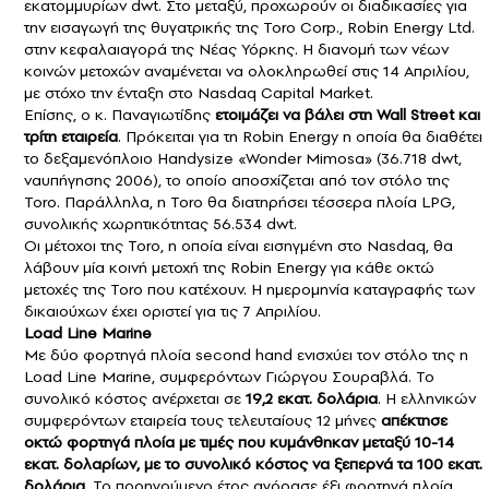
εκατομμυρίων dwt. Στο μεταξύ, προχωρούν οι διαδικασίες για
την εισαγωγή της θυγατρικής της Τοrο Corp., Robin Energy Ltd.
στην κεφαλαιαγορά της Νέας Υόρκης. Η διανομή των νέων
κοινών μετοχών αναμένεται να ολοκληρωθεί στις 14 Απριλίου,
με στόχο την ένταξη στο Nasdaq Capital Market.
Επίσης, ο κ. Παναγιωτίδης
ετοιμάζει να βάλει στη Wall Street και
τρίτη εταιρεία
. Πρόκειται για τη Robin Energy η οποία θα διαθέτει
το δεξαμενόπλοιο Handysize «Wonder Mimosa» (36.718 dwt,
ναυπήγησης 2006), το οποίο αποσχίζεται από τον στόλο της
Toro. Παράλληλα, η Toro θα διατηρήσει τέσσερα πλοία LPG,
συνολικής χωρητικότητας 56.534 dwt.
Οι μέτοχοι της Toro, η οποία είναι εισηγμένη στο Nasdaq, θα
λάβουν μία κοινή μετοχή της Robin Energy για κάθε οκτώ
μετοχές της Toro που κατέχουν. Η ημερομηνία καταγραφής των
δικαιούχων έχει οριστεί για τις 7 Απριλίου.
Load Line Marine
Με δύο φορτηγά πλοία second hand ενισχύει τον στόλο της η
Load Line Marine, συμφερόντων Γιώργου Σουραβλά. Το
συνολικό κόστος ανέρχεται σε
19,2 εκατ. δολάρια
. Η ελληνικών
συμφερόντων εταιρεία τους τελευταίους 12 μήνες
απέκτησε
οκτώ φορτηγά πλοία με τιμές που κυμάνθηκαν μεταξύ 10-14
εκατ. δολαρίων, με το συνολικό κόστος να ξεπερνά τα 100 εκατ.
δολάρια
. Το προηγούμενο έτος αγόρασε έξι φορτηγά πλοία