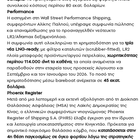
συνολικού κόστους περίπου 80 εκατ. δολαρίων.
Performance
Η εισηγμένη στη Wall Street Performance Shipping,
συμφερόντων Αλίκης Παληού, υπέγραψε συμφωνία πώλησης
και επαναμίσθωσης για το προαναγγελθέν νεότευκτο
LR2/Aframax δεξαμενόπλοιο.
Η συμφωνία αυτή ολοκληρώνει τη χρηματοδότηση για τα
τρία
νέα LNG-ready
, με φίλτρα καταλυτών (scrubber-fitted), LR2
πλοία μεταφοράς προϊόντων/αργού πετρελαίου,
χωρητικότητας
περίπου 114.000 dwt το καθένα
, τα οποία αναμένεται να
παραδοθούν στην εταιρεία τους προσεχείς Αύγουστο και
Σεπτέμβριο και τον Ιανουάριο του 2026. Το ποσό της
χρηματοδότησης μέσω bareboat ανέρχεται σε
45 εκατ.
δολάρια.
Phoenix Register
Μετά από μια λεπτομερή και εκτενή αξιολόγηση από τη Διοίκηση
Θαλάσσιας Ασφάλειας (MSA) της Λαϊκής Δημοκρατίας της
Κίνας, ο ελληνικών συμφερόντων νηογνώμονας Phoenix
Register of Shipping S.A. (PHRS) έλαβε έγκριση για την ίδρυση
και λειτουργία υποκαταστήματος στην Κινγκντάο. Πρόκειται για
σημαντικό παγκόσμιο θαλάσσιο κόμβο, που
κατατάσσεται στην
4η θέση παγκοσμίως σε όγκο φορτίου λόγω της στρατηγικής