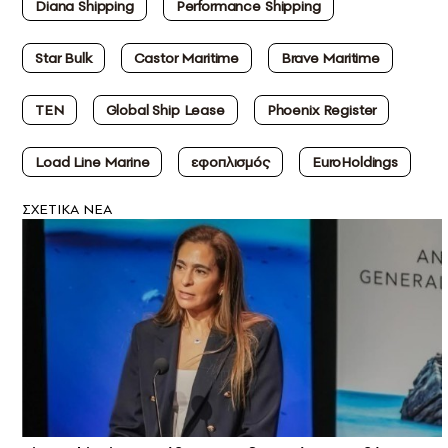
Diana Shipping
Performance Shipping
Star Bulk
Castor Maritime
Brave Maritime
ΤΕΝ
Global Ship Lease
Phoenix Register
Load Line Marine
εφοπλισμός
EuroHoldings
ΣXETIKA NEA