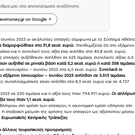
άρθρα μας στα αποτελέσματα αναζήτησης
ewmoney.gr on Google
– Ιουνίου 2023 οι ακάλυπτες επιταγές σύμφωνα με το Σύστημα Αθέτη
α διαμορφώθηκε στα 31,8 εκατ. ευρώ.
Υπενθυμίζεται ότι στο εξάμηνο
μάχια και η συνολική τους αξία είχε ανέλθει στα 40,8 εκατ. ευρώ.
ς επιταγές αυξήθηκαν. Ανήλθαν σε 625 τεμάχια, συνολικής αξίας 6,5
ίχαν αυξηθεί σε μηναία βάση κατά 5,2 εκατ. ευρώ ή κατά 358 τεμάχια
 Ιανουαρίου – Ιουνίου 2023 στα 6,5 εκατ. ευρώ.
Συνολικά οι
εξάμηνο Ιανουαρίου – Ιουνίου 2023 ανήλθαν σε 3.513 τεμάχια.
ς συναλλαγματικές είχαν ανέλθει στα 8,3 εκατ. ευρώ και σε 4.727
023 σε 530 τεμάχια και η αξία τους ήταν 794.911 ευρώ
. Οι απλήρω
ία τους ήταν 1,1 εκατ. ευρώ.
λήτρια» στη χρήση των επιταγών, η οικονομική κρίση οδήγησε στη
. Η σταδιακή μείωση της χρήσης των επιταγών ως αξιόπιστου μέσου
Ευρωπαϊκής Κεντρικής Τράπεζας
.
ι άλλους τουριστικούς προορισμούς