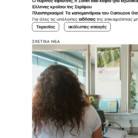
Ο πύρινος εφιάλτης, η Ζανέτ έχει κέφια (για εξώδικα
Ελληνες κροίσοι της Σερίφου
Πλειστηριασμοί: Τα «απομεινάρια» του Carouzos Gat
Για όλες τις υπόλοιπες
ειδήσεις
της επικαιρότητας μ
Τειρεσίας
ακάλυπτες επιταγές
ΣXETIKA NEA