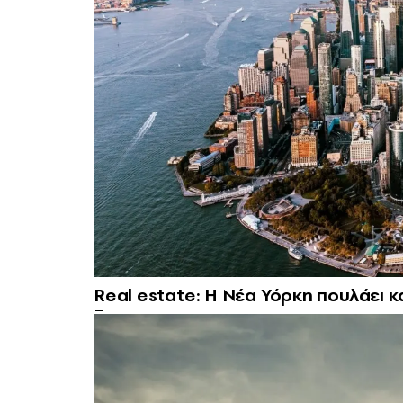
Real estate: H Νέα Υόρκη πουλάει κ