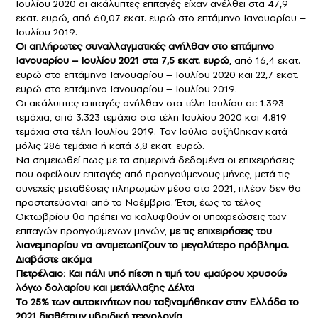
Ιουλίου 2020 οι ακάλυπτες επιταγές είχαν ανέλθει στα 47,9
εκατ. ευρώ, από 60,07 εκατ. ευρώ στο επτάμηνο Ιανουαρίου –
Ιουλίου 2019.
Οι απλήρωτες συναλλαγματικές ανήλθαν στο επτάμηνο
Ιανουαρίου – Ιουλίου 2021 στα 7,5 εκατ. ευρώ
, από 16,4 εκατ.
ευρώ στο επτάμηνο Ιανουαρίου – Ιουλίου 2020 και 22,7 εκατ.
ευρώ στο επτάμηνο Ιανουαρίου – Ιουλίου 2019.
Οι ακάλυπτες επιταγές ανήλθαν στα τέλη Ιουλίου σε 1.393
τεμάχια, από 3.323 τεμάχια στα τέλη Ιουλίου 2020 και 4.819
τεμάχια στα τέλη Ιουλίου 2019. Τον Ιούλιο αυξήθηκαν κατά
μόλις 286 τεμάχια ή κατά 3,8 εκατ. ευρώ.
Να σημειωθεί πως με τα σημερινά δεδομένα οι επιχειρήσεις
που οφείλουν επιταγές από προηγούμενους μήνες, μετά τις
συνεχείς μεταθέσεις πληρωμών μέσα στο 2021, πλέον δεν θα
προστατεύονται από το Νοέμβριο. Έτσι, έως το τέλος
Οκτωβρίου θα πρέπει να καλυφθούν οι υποχρεώσεις των
επιταγών προηγούμενων μηνών,
με τις επιχειρήσεις του
λιανεμπορίου να αντιμετωπίζουν το μεγαλύτερο πρόβλημα.
Διαβάστε ακόμα
Πετρέλαιο: Και πάλι υπό πίεση η τιμή του «μαύρου χρυσού»
λόγω δολαρίου και μετάλλαξης Δέλτα
To 25% των αυτοκινήτων που ταξινομήθηκαν στην Ελλάδα το
2021 διαθέτουν υβριδική τεχνολογία