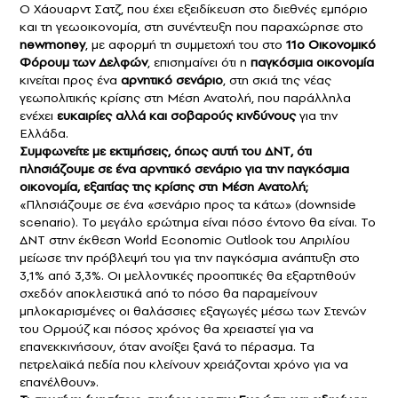
Ο Χάουαρντ Σατζ, που έχει εξειδίκευση στο διεθνές εμπόριο
και τη γεωοικονομία, στη συνέντευξη που παραχώρησε στο
newmoney
, με αφορμή τη συμμετοχή του στο
11ο Οικονομικό
Φόρουμ των Δελφών
, επισημαίνει ότι η
παγκόσμια οικονομία
κινείται προς ένα
αρνητικό σενάριο
, στη σκιά της νέας
γεωπολιτικής κρίσης στη Μέση Ανατολή, που παράλληλα
ενέχει
ευκαιρίες αλλά και σοβαρούς κινδύνους
για την
Ελλάδα.
Συμφωνείτε με εκτιμήσεις, όπως αυτή του ΔΝΤ, ότι
πλησιάζουμε σε ένα αρνητικό σενάριο για την
παγκόσμια
οικονομία
, εξαιτίας της κρίσης στη Μέση Ανατολή;
«Πλησιάζουμε σε ένα «σενάριο προς τα κάτω» (downside
scenario). Το μεγάλο ερώτημα είναι πόσο έντονο θα είναι. Το
ΔΝΤ στην έκθεση World Economic Outlook του Απριλίου
μείωσε την πρόβλεψή του για την παγκόσμια ανάπτυξη στο
3,1% από 3,3%. Οι μελλοντικές προοπτικές θα εξαρτηθούν
σχεδόν αποκλειστικά από το πόσο θα παραμείνουν
μπλοκαρισμένες οι θαλάσσιες εξαγωγές μέσω των Στενών
του Ορμούζ και πόσος χρόνος θα χρειαστεί για να
επανεκκινήσουν, όταν ανοίξει ξανά το πέρασμα. Τα
πετρελαϊκά πεδία που κλείνουν χρειάζονται χρόνο για να
επανέλθουν».