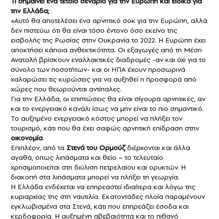
Τι σημαίνει ένα τέτοιο σενάριο για την Ευρώπη και ειδικά για
την Ελλάδα;
«Αυτό θα αποτελέσει ένα αρνητικό σοκ για την Ευρώπη, αλλά
δεν πιστεύω ότι θα είναι τόσο έντονο όσο εκείνο της
εισβολής της Ρωσίας στην Ουκρανία το 2022. Η Ευρώπη έχει
αποκτήσει κάποια ανθεκτικότητα. Οι εξαγωγές από τη Μέση
Ανατολή βρίσκουν εναλλακτικές διαδρομές -αν και όχι για το
σύνολο των ποσοτήτων- και οι ΗΠΑ έχουν προσωρινά
χαλαρώσει τις κυρώσεις για να αυξηθεί η προσφορά από
χώρες που θεωρούνται αντίπαλες.
Για την Ελλάδα, οι επιπτώσεις θα είναι σίγουρα αρνητικές, αν
και το ενεργειακό κανάλι ίσως να μην είναι το πιο σημαντικό.
Το αυξημένο ενεργειακό κόστος μπορεί να πλήξει τον
τουρισμό, κάτι που θα έχει σαφώς αρνητική επίδραση στην
οικονομία
.
Επιπλέον, από τα
Στενά του Ορμούζ
διέρχονται και άλλα
αγαθά, όπως λιπάσματα και θείο – το τελευταίο
χρησιμοποιείται στη διύλιση πετρελαίου και ορυκτών. Η
διακοπή στα λιπάσματα μπορεί να πλήξει τη γεωργία.
Η Ελλάδα ενδέχεται να επηρεαστεί ιδιαίτερα και λόγω της
κυριαρχίας της στη ναυτιλία. Εκατοντάδες πλοία παραμένουν
εγκλωβισμένα στα Στενά, κάτι που επηρεάζει έσοδα και
κερδοφορία. Η αυξημένη αβεβαιότητα και το πιθανό