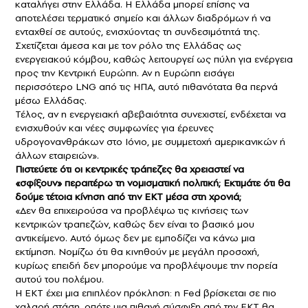
καταλήγει στην Ελλάδα. Η Ελλάδα μπορεί επίσης να
αποτελέσει τερματικό σημείο και άλλων διαδρόμων ή να
ενταχθεί σε αυτούς, ενισχύοντας τη συνδεσιμότητά της.
Σχετίζεται άμεσα και με τον ρόλο της Ελλάδας ως
ενεργειακού κόμβου, καθώς λειτουργεί ως πύλη για ενέργεια
προς την Κεντρική Ευρώπη. Αν η Ευρώπη εισάγει
περισσότερο LNG από τις ΗΠΑ, αυτό πιθανότατα θα περνά
μέσω Ελλάδας.
Τέλος, αν η ενεργειακή αβεβαιότητα συνεχιστεί, ενδέχεται να
ενισχυθούν και νέες συμφωνίες για έρευνες
υδρογονανθράκων στο Ιόνιο, με συμμετοχή αμερικανικών ή
άλλων εταιρειών».
Πιστεύετε ότι οι κεντρικές τράπεζες θα χρειαστεί να
«σφίξουν» περαιτέρω τη νομισματική πολιτική; Εκτιμάτε ότι θα
δούμε τέτοια κίνηση από την ΕΚΤ μέσα στη χρονιά;
«Δεν θα επιχειρούσα να προβλέψω τις κινήσεις των
κεντρικών τραπεζών, καθώς δεν είναι το βασικό μου
αντικείμενο. Αυτό όμως δεν με εμποδίζει να κάνω μια
εκτίμηση. Νομίζω ότι θα κινηθούν με μεγάλη προσοχή,
κυρίως επειδή δεν μπορούμε να προβλέψουμε την πορεία
αυτού του πολέμου.
Η ΕΚΤ έχει μια επιπλέον πρόκληση: η Fed βρίσκεται σε πιο
χαλαρή στάση, οπότε μια πιθανή σύσφιξη από την ΕΚΤ θα