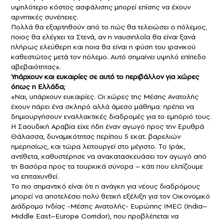
υψηλότερο κόστος ασφάλισης μπορεί επίσης να έχουν
αρνητικές συνέπειες.
Πολλά θα εξαρτηθούν από το πώς θα τελειώσει ο πόλεμος,
ποιος θα ελέγχει τα Στενά, αν η ναυσιπλοΐα θα είναι ξανά
πλήρως ελεύθερη και ποια θα είναι η φύση του ιρανικού
καθεστώτος μετά τον πόλεμο. Αυτό σημαίνει υψηλό επίπεδο
αβεβαιότητας».
Υπάρχουν και ευκαιρίες σε αυτό το περιβάλλον για χώρες
όπως η Ελλάδα;
«Ναι, υπάρχουν ευκαιρίες. Οι χώρες της Μέσης Ανατολής
έχουν πάρει ένα σκληρό αλλά άμεσο μάθημα: πρέπει να
δημιουργήσουν εναλλακτικές διαδρομές για το εμπόριό τους.
Η Σαουδική Αραβία είχε ήδη έναν αγωγό προς την Ερυθρά
Θάλασσα, δυναμικότητας περίπου 5 εκατ. βαρελιών
ημερησίως, και τώρα λειτουργεί στο μέγιστο. Το Ιράκ,
αντίθετα, καθυστέρησε να ανακατασκευάσει τον αγωγό από
τη Βασόρα προς τα τουρκικά σύνορα – κάτι που ελπίζουμε
να επιταχυνθεί.
Το πιο σημαντικό είναι ότι η ανάγκη για νέους διαδρόμους
μπορεί να αποτελέσει πολύ θετική εξέλιξη για τον Οικονομικό
Διάδρομο Ινδίας -Μέσης Ανατολής- Ευρώπης IMEC (India–
Middle East–Europe Corridor), που προβλέπεται να