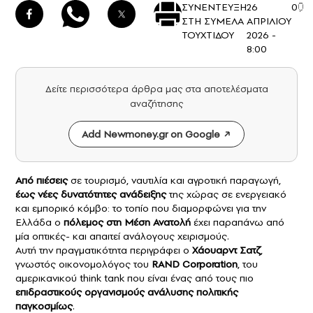
ΣΥΝΕΝΤΕΥΞΗ
26
0
ΣΤΗ ΣΥΜΕΛΑ
ΑΠΡΙΛΙΟΥ
ΤΟΥΧΤΙΔΟΥ
2026 -
8:00
Δείτε περισσότερα άρθρα μας στα αποτελέσματα
αναζήτησης
Add Newmoney.gr on Google
Από πιέσεις
σε τουρισμό, ναυτιλία και αγροτική παραγωγή,
έως νέες δυνατότητες ανάδειξης
της χώρας σε ενεργειακό
και εμπορικό κόμβο: το τοπίο που διαμορφώνει για την
Ελλάδα ο
πόλεμος στη Μέση Ανατολή
έχει παραπάνω από
μία οπτικές- και απαιτεί ανάλογους χειρισμούς.
Αυτή την πραγματικότητα περιγράφει ο
Χάουαρντ Σατζ
,
γνωστός οικονομολόγος του
RAND Corporation
, του
αμερικανικού think tank που είναι ένας από τους πιο
επιδραστικούς οργανισμούς ανάλυσης πολιτικής
παγκοσμίως
.