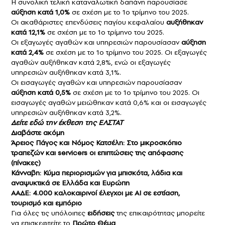
Η συνολική τελική καταναλωτική δαπάνη παρουσίασε
αύξηση κατά 1,0%
σε σχέση με το 1o τρίμηνο του 2025.
Οι ακαθάριστες επενδύσεις παγίου κεφαλαίου
αυξήθηκαν
κατά 12,1%
σε σχέση με το 1o τρίμηνο του 2025.
Οι εξαγωγές αγαθών και υπηρεσιών παρουσίασαν
αύξηση
κατά 2,4%
σε σχέση με το 1o τρίμηνο του 2025. Οι εξαγωγές
αγαθών αυξήθηκαν κατά 2,8%, ενώ οι εξαγωγές
υπηρεσιών αυξήθηκαν κατά 3,1%.
Οι εισαγωγές αγαθών και υπηρεσιών παρουσίασαν
αύξηση κατά 0,5%
σε σχέση με το 1o τρίμηνο του 2025. Οι
εισαγωγές αγαθών μειώθηκαν κατά 0,6% και οι εισαγωγές
υπηρεσιών αυξήθηκαν κατά 3,2%.
Δείτε
εδώ
την έκθεση της ΕΛΣΤΑΤ
Διαβάστε ακόμη
Άρειος Πάγος και Νόμος Κατσέλη: Στο μικροσκόπιο
τραπεζών και servicers οι επιπτώσεις της απόφασης
(πίνακες)
Κάνναβη: Κύμα περιορισμών για μπισκότα, λάδια και
αναψυκτικά σε Ελλάδα και Ευρώπη
ΑΑΔΕ: 4.000 καλοκαιρινοί έλεγχοι με ΑΙ σε εστίαση,
τουρισμό και εμπόριο
Για όλες τις υπόλοιπες
ειδήσεις
της επικαιρότητας μπορείτε
να επισκεφτείτε το
Πρώτο Θέμα