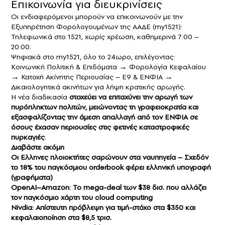
Επικοινωνία για διευκρινίσεις
Οι ενδιαφερόμενοι μπορούν να επικοινωνούν με την
Εξυπηρέτηση Φορολογουμένων της ΑΑΔΕ (my1521):
Τηλεφωνικά στο 1521, χωρίς χρέωση, καθημερινά 7:00 –
20:00.
Ψηφιακά στο my1521, όλο το 24ωρο, επιλέγοντας:
Κοινωνική Πολιτική & Επιδόματα → Φορολογία Κεφαλαίου
→ Κατοχή Ακίνητης Περιουσίας – Ε9 & ΕΝΦΙΑ →
Δικαιολογητικά ακινήτων για λήψη κρατικής αρωγής.
Η νέα διαδικασία
στοχεύει να επιταχύνει την αρωγή των
πυρόπληκτων πολιτών, μειώνοντας τη γραφειοκρατία και
εξασφαλίζοντας την άμεση απαλλαγή από τον ΕΝΦΙΑ σε
όσους έχασαν περιουσίες στις φετινές καταστροφικές
πυρκαγιές
.
Διαβάστε ακόμη
Οι Ελληνες πλοιοκτήτες σαρώνουν στα ναυπηγεία – Σχεδόν
το 18% του παγκόσμιου orderbook φέρει ελληνική υπογραφή
(γραφήματα)
OpenAI–Amazon: Το mega-deal των $38 δισ. που αλλάζει
τον παγκόσμιο χάρτη του cloud computing
Nivdia: Απίστευτη πρόβλεψη για τιμή-στόχο στα $350 και
κεφαλαιοποίηση στα $8,5 τρισ.