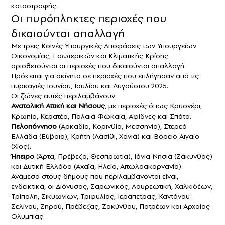
καταστροφής.
Οι πυρόπληκτες περιοχές που
δικαιούνται απαλλαγή
Με τρεις Κοινές Υπουργικές Αποφάσεις των Υπουργείων
Οικονομίας, Εσωτερικών και Κλιματικής Κρίσης
οριοθετούνται οι περιοχές που δικαιούνται απαλλαγή.
Πρόκειται για ακίνητα σε περιοχές που επλήγησαν από τις
πυρκαγιές Ιουνίου, Ιουλίου και Αυγούστου 2025.
Οι ζώνες αυτές περιλαμβάνουν:
Ανατολική Αττική και Νήσους
, με περιοχές όπως Κρυονέρι,
Κρωπία, Κερατέα, Παλαιά Φώκαια, Αφίδνες και Σπάτα.
Πελοπόννησο
(Αρκαδία, Κορινθία, Μεσσηνία), Στερεά
Ελλάδα (Εύβοια), Κρήτη (Λασίθι, Χανιά) και Βόρειο Αιγαίο
(Χίος).
Ήπειρο
(Άρτα, Πρέβεζα, Θεσπρωτία), Ιόνια Νησιά (Ζάκυνθος)
και Δυτική Ελλάδα (Αχαΐα, Ηλεία, Αιτωλοακαρνανία).
Ανάμεσα στους δήμους που περιλαμβάνονται είναι,
ενδεικτικά, οι Διόνυσος, Σαρωνικός, Λαυρεωτική, Χαλκιδέων,
Τρίπολη, Σικυωνίων, Τριφυλίας, Ιεράπετρας, Καντάνου-
Σελίνου, Ζηρού, Πρέβεζας, Ζακύνθου, Πατρέων και Αρχαίας
Ολυμπίας.