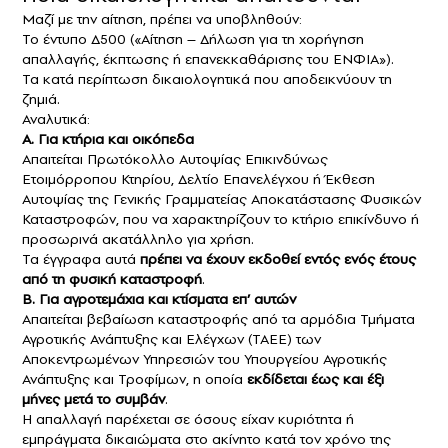
Μαζί με την αίτηση, πρέπει να υποβληθούν:
Το έντυπο Δ500 («Αίτηση – Δήλωση για τη χορήγηση
απαλλαγής, έκπτωσης ή επανεκκαθάρισης του ΕΝΦΙΑ»).
Τα κατά περίπτωση δικαιολογητικά που αποδεικνύουν τη
ζημιά.
Αναλυτικά:
Α. Για κτήρια και οικόπεδα
Απαιτείται Πρωτόκολλο Αυτοψίας Επικινδύνως
Ετοιμόρροπου Κτηρίου, Δελτίο Επανελέγχου ή Έκθεση
Αυτοψίας της Γενικής Γραμματείας Αποκατάστασης Φυσικών
Καταστροφών, που να χαρακτηρίζουν το κτήριο επικίνδυνο ή
προσωρινά ακατάλληλο για χρήση.
Τα έγγραφα αυτά
πρέπει να έχουν εκδοθεί εντός ενός έτους
από τη φυσική καταστροφή
.
Β. Για αγροτεμάχια και κτίσματα επ’ αυτών
Απαιτείται βεβαίωση καταστροφής από τα αρμόδια Τμήματα
Αγροτικής Ανάπτυξης και Ελέγχων (ΤΑΕΕ) των
Αποκεντρωμένων Υπηρεσιών του Υπουργείου Αγροτικής
Ανάπτυξης και Τροφίμων, η οποία
εκδίδεται έως και έξι
μήνες μετά το συμβάν
.
Η απαλλαγή παρέχεται σε όσους είχαν κυριότητα ή
εμπράγματα δικαιώματα στο ακίνητο κατά τον χρόνο της