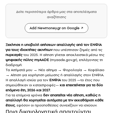
Δείτε περισσότερα άρθρα μας στα αποτελέσματα
αναζήτησης
Add Newmoney.gr on Google
Ξεκίνησε η υποβολή αιτήσεων απαλλαγής από τον
ΕΝΦΙΑ
για τους ιδιοκτήτες ακινήτων
που υπέστησαν ζημιές από τις
πυρκαγιές
του 2025. Η αίτηση γίνεται αποκλειστικά μέσω της
ψηφιακής πύλης myAADE
(myaade.gov.gr), επιλέγοντας τη
διαδρομή:
Τα Αιτήματά μου → Νέο αίτημα → Φορολογία → Κεφάλαιο
→ Αίτηση για χορήγηση μείωσης ή απαλλαγής στον ΕΝΦΙΑ.
Η απαλλαγή ισχύει για τον
ΕΝΦΙΑ
του 2025 —το έτος που
σημειώθηκαν οι καταστροφές—
και επεκτείνεται για τα δύο
επόμενα έτη, 2026 και 2027
.
Για τα επόμενα χρόνια
δεν απαιτείται νέα αίτηση, καθώς η
απαλλαγή θα χορηγείται αυτόματα με την εκκαθάριση κάθε
έτους
, εφόσον οι προϋποθέσεις συνεχίζουν να ισχύουν.
Ποια δικαιολογητικά απαιτούνται