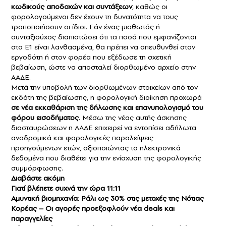
κωδικούς αποδοχών και συντάξεων
, καθώς οι
φορολογούμενοι δεν έχουν τη δυνατότητα να τους
τροποποιήσουν οι ίδιοι. Εάν ένας μισθωτός ή
συνταξιούχος διαπιστώσει ότι τα ποσά που εμφανίζονται
στο Ε1 είναι λανθασμένα, θα πρέπει να απευθυνθεί στον
εργοδότη ή στον φορέα που εξέδωσε τη σχετική
βεβαίωση, ώστε να αποσταλεί διορθωμένο αρχείο στην
ΑΑΔΕ.
Μετά την υποβολή των διορθωμένων στοιχείων από τον
εκδότη της βεβαίωσης, η φορολογική διοίκηση προχωρά
σε νέα εκκαθάριση της δήλωσης και επανυπολογισμό του
φόρου εισοδήματος
. Μέσω της νέας αυτής άσκησης
διασταυρώσεων η ΑΑΔΕ επιχειρεί να εντοπίσει αδήλωτα
αναδρομικά και φορολογικές παραλείψεις
προηγούμενων ετών, αξιοποιώντας τα ηλεκτρονικά
δεδομένα που διαθέτει για την ενίσχυση της φορολογικής
συμμόρφωσης.
Διαβάστε ακόμη
Γιατί βλέπετε συχνά την ώρα 11:11
Αμυντική βιομηχανία: Ράλι ως 30% στις μετοχές της Νότιας
Κορέας – Οι αγορές προεξοφλούν νέα deals και
παραγγελίες