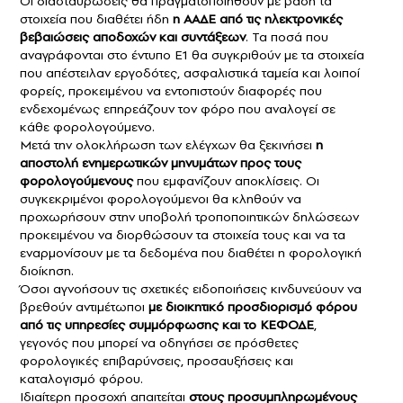
Οι διασταυρώσεις θα πραγματοποιηθούν με βάση τα
στοιχεία που διαθέτει ήδη
η ΑΑΔΕ από τις ηλεκτρονικές
βεβαιώσεις αποδοχών και συντάξεων
. Τα ποσά που
αναγράφονται στο έντυπο Ε1 θα συγκριθούν με τα στοιχεία
που απέστειλαν εργοδότες, ασφαλιστικά ταμεία και λοιποί
φορείς, προκειμένου να εντοπιστούν διαφορές που
ενδεχομένως επηρεάζουν τον φόρο που αναλογεί σε
κάθε φορολογούμενο.
Μετά την ολοκλήρωση των ελέγχων θα ξεκινήσει
η
αποστολή ενημερωτικών μηνυμάτων προς τους
φορολογούμενους
που εμφανίζουν αποκλίσεις. Οι
συγκεκριμένοι φορολογούμενοι θα κληθούν να
προχωρήσουν στην υποβολή τροποποιητικών δηλώσεων
προκειμένου να διορθώσουν τα στοιχεία τους και να τα
εναρμονίσουν με τα δεδομένα που διαθέτει η φορολογική
διοίκηση.
Όσοι αγνοήσουν τις σχετικές ειδοποιήσεις κινδυνεύουν να
βρεθούν αντιμέτωποι
με διοικητικό προσδιορισμό φόρου
από τις υπηρεσίες συμμόρφωσης και το ΚΕΦΟΔΕ
,
γεγονός που μπορεί να οδηγήσει σε πρόσθετες
φορολογικές επιβαρύνσεις, προσαυξήσεις και
καταλογισμό φόρου.
Ιδιαίτερη προσοχή απαιτείται
στους προσυμπληρωμένους