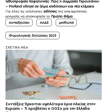
Ιχθυοτροφεία Κεφαλονιάς: Πώς η συμμαχία Γερουλάνου
– Profand οδηγεί σε άλμα επιδόσεων και νέα κλίμακα
Για όλες τις υπόλοιπες
ειδήσεις
της επικαιρότητας
μπορείτε να επισκεφτείτε το
Πρώτο Θέμα
συνταξιούχοι
ΑΑΔΕ
μισθωτοί
Φορολογικές δηλώσεις 2023
ΣXETIKA NEA
Συντάξεις: Έρχονται υψηλότερα όρια ηλικίας στην
Ευρώπη – Τι προβλέπει ο ΟΟΣΑ για την Ελλάδα