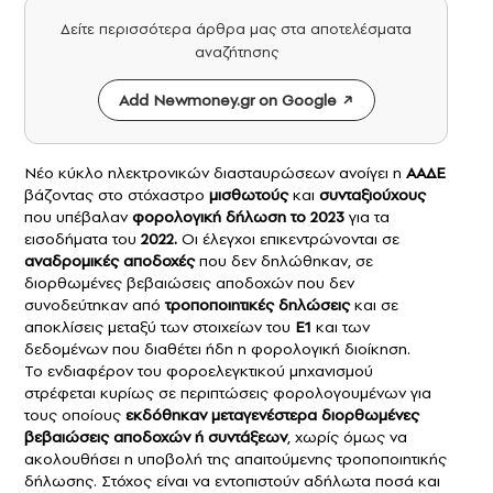
Δείτε περισσότερα άρθρα μας στα αποτελέσματα
αναζήτησης
Add Newmoney.gr on Google
Νέο κύκλο ηλεκτρονικών διασταυρώσεων ανοίγει η
ΑΑΔΕ
βάζοντας στο στόχαστρο
μισθωτούς
και
συνταξιούχους
που υπέβαλαν
φορολογική δήλωση το 2023
για τα
εισοδήματα του
2022.
Οι έλεγχοι επικεντρώνονται σε
αναδρομικές αποδοχές
που δεν δηλώθηκαν, σε
διορθωμένες βεβαιώσεις αποδοχών που δεν
συνοδεύτηκαν από
τροποποιητικές δηλώσεις
και σε
αποκλίσεις μεταξύ των στοιχείων του
Ε1
και των
δεδομένων που διαθέτει ήδη η φορολογική διοίκηση.
Το ενδιαφέρον του φοροελεγκτικού μηχανισμού
στρέφεται κυρίως σε περιπτώσεις φορολογουμένων για
τους οποίους
εκδόθηκαν μεταγενέστερα διορθωμένες
βεβαιώσεις αποδοχών ή συντάξεων
, χωρίς όμως να
ακολουθήσει η υποβολή της απαιτούμενης τροποποιητικής
δήλωσης. Στόχος είναι να εντοπιστούν αδήλωτα ποσά και