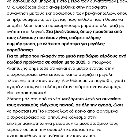
να κάνουμε ό,τι μπορούμε στο μέτρο των δυνατοτήτων μας».
Ο κ. Θεοδωρικάκος αναφέρθηκε στην πρόσφατη
συνάντηση με τους εκπροσώπους των βενζινοπωλών, όπου
υπήρξε συμφωνία, τονίζοντας πως «ήθελα πάση θυσία να
υπάρξει λύση και να προχωρήσουμε μπροστά όλοι μαζί με
ενότητα και λογική
. Στα βενζινάδικα, όπως προκύπτει από
τους ελέγχους που έχουν γίνει, υπάρχει πλήρης
συμμόρφωση, με ελάχιστα πρόστιμα για μεγάλες
παραβάσεις».
Για το
μέτρο του πλαφόν στο μικτό περιθώριο κέρδους ανά
κωδικό προϊόντος σε σχέση με το 2025
, o Υπουργός
Ανάπτυξης σημείωσε ότι «είναι ένα μέτρο ενάντια στην
αισχροκέρδεια, είναι έκτακτο και το στηρίζει η μεγάλη
πλειοψηφία της κοινωνίας. Δεν θέλουμε να παγιωθεί, γιατί η
αγορά λειτουργεί καλύτερα όταν υπάρχει ανταγωνισμός»,
είπε χαρακτηριστικά.
Ζήτησε μάλιστα από τη νέα Ανεξάρτητη Αρχή
να συνεχίσει
τους εντατικούς ελέγχους παντού, σε όλη την αγορά,
ώστε
να προστατευτεί το καταναλωτικό κοινό από φαινόμενα
αισχροκέρδειας και απηύθυνε κάλεσμα στην
επιχειρηματικότητα «να μειώσουν το μεσοσταθμικό τους
κέρδος σε αυτή την δύσκολη κατάσταση και να
ανταποκριθούν στις ανάγκες της κοινωνίας».