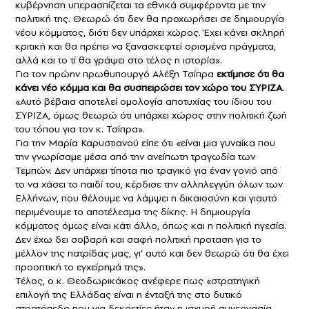
κυβέρνηση υπερασπίζεται τα εθνικά συμφέροντα με την
πολιτική της. Θεωρώ ότι δεν θα προχωρήσει σε δημιουργία
νέου κόμματος, διότι δεν υπάρχει χώρος. Έχει κάνει σκληρή
κριτική και θα πρέπει να ξανασκεφτεί ορισμένα πράγματα,
αλλά και το τί θα γράψει στο τέλος η ιστορία».
Για τον πρώην πρωθυπουργό Αλέξη Τσίπρα
εκτίμησε ότι θα
κάνει νέο κόμμα και θα συσπειρώσει τον χώρο του ΣΥΡΙΖΑ
.
«Αυτό βέβαια αποτελεί ομολογία αποτυχίας του ίδιου του
ΣΥΡΙΖΑ, όμως θεωρώ ότι υπάρχει χώρος στην πολιτική ζωή
του τόπου για τον κ. Τσίπρα».
Για την Μαρία Καρυστιανού είπε ότι «είναι μια γυναίκα που
την γνωρίσαμε μέσα από την ανείπωτη τραγωδία των
Τεμπών. Δεν υπάρχει τίποτα πιο τραγικό για έναν γονιό από
το να χάσει το παιδί του, κέρδισε την αλληλεγγύη όλων των
Ελλήνων, που θέλουμε να λάμψει η δικαιοσύνη και γιαυτό
περιμένουμε το αποτέλεσμα της δίκης. Η δημιουργία
κόμματος όμως είναι κάτι άλλο, όπως και η πολιτική ηγεσία.
Δεν έχω δει σοβαρή και σαφή πολιτική προταση για το
μέλλον της πατρίδας μας, γι’ αυτό και δεν θεωρώ ότι θα έχει
προοπτική το εγχείρημά της».
Τέλος, ο κ. Θεοδωρικάκος ανέφερε πως «στρατηγική
επιλογή της Ελλάδας είναι η ένταξή της στο δυτικό
στρατόπεδο που για δεκαετίες ήταν η ισχυρή συνεργασία