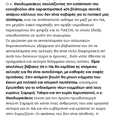
Ο κ.
Θεοδωρικάκος σχολιάζοντας την κατάσταση στο
κοινοβούλιο είπε χαρακτηριστικά «ότι βλέπουμε σκηνές
απείρου κάλλους που δεν είναι σοβαρές για το πολιτικό μας
σύστημα»,
ενώ σε αντιδιαστολή «είδαμε ότι μαζί με την ΝΔ,
την μεγάλη λαϊκή παράταξη, την πράξη νομοθετικού
περιεχομένου την ψήφιζε και το ΠΑΣΟΚ, το οποίο έδειξε
υπευθυνότητα σε αυτήν την συγκυρία».
Σε ερώτηση για τα αποτελέσματα των τελευταίων
δημοσκοπήσεων, εξέφρασε την βεβαιότητα του ότι τα
αποτελέσματα στις εκλογές θα είναι πολύ διαφορετικά απ’
αυτά που δείχνουν τώρα οι έρευνες , διότι «τότε τίθενται τα
πραγματικά και σκληρά διλήμματα στους πολίτες.
Είμαι
απολύτως βέβαιος ότι η ΝΔ θα κερδίσει τις επόμενες
εκλογές και θα είναι αυτοδύναμη, με καθαρές και σαφές
προτάσεις. Στην επόμενη βουλή θα μπουν κόμματα που
έχουν μια πολιτική και ιστορική ταυτότητα»
, επεσήμανε.
Ερωτηθείς για το ενδεχόμενο νέων κομμάτων από τους
κυρίους Σαμαρά, Τσίπρα και την κυρία Καρυστιανού, ο κ.
Θεοδωρικάκος
τόνισε για τον πρώην πρωθυπουργό
Αντώνη Σαμαρά ότι «είναι ένας άνθρωπος που είχε εργαστεί
σκληρά για τη ΝΔ και την κυβέρνηση και κράτησε τη χώρα
στην Ευρωζώνη. Οι αιτιάσεις του δεν είναι αληθινές. Η