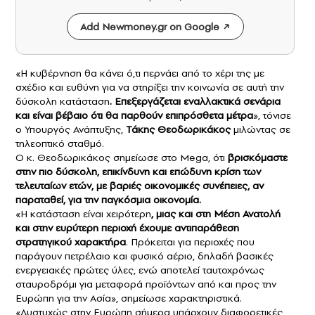
Add Newmoney.gr on Google
«Η κυβέρνηση θα κάνει ό,τι περνάει από το χέρι της με
σχέδιο και ευθύνη για να στηρίξει την κοινωνία σε αυτή την
δύσκολη κατάσταση
. Επεξεργάζεται εναλλακτικά σενάρια
και είναι βέβαιο ότι θα παρθούν επιπρόσθετα μέτρα
», τόνισε
ο Υπουργός Ανάπτυξης,
Τάκης Θεοδωρικάκος
μιλώντας σε
τηλεοπτικό σταθμό.
Ο κ. Θεοδωρικάκος σημείωσε στο Mega, ότι
βρισκόμαστε
στην πιο δύσκολη, επικίνδυνη και επώδυνη κρίση των
τελευταίων ετών, με βαριές οικονομικές συνέπειες, αν
παραταθεί, για την παγκόσμια οικονομία.
«Η κατάσταση είναι χειρότερη
, μιας και στη
Μέση Ανατολή
και στην ευρύτερη περιοχή έχουμε αντιπαράθεση
στρατηγικού χαρακτήρα
. Πρόκειται για περιοχές που
παράγουν πετρέλαιο και φυσικό αέριο, δηλαδή βασικές
ενεργειακές πρώτες ύλες, ενώ αποτελεί ταυτοχρόνως
σταυροδρόμι για μεταφορά προϊόντων από και προς την
Ευρώπη για την Ασία», σημείωσε χαρακτηριστικά.
«Δυστυχώς στην Ευρώπη σήμερα υπάρχουν διαφορετικές