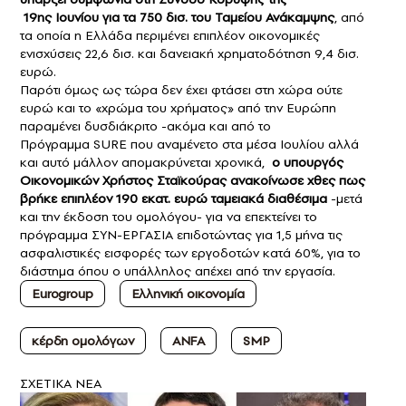
19ης Ιουνίου για τα 750 δισ. του Ταμείου Ανάκαμψης
, από
τα οποία η Ελλάδα περιμένει επιπλέον οικονομικές
ενισχύσεις 22,6 δισ. και δανειακή χρηματοδότηση 9,4 δισ.
ευρώ.
Παρότι όμως ως τώρα δεν έχει φτάσει στη χώρα ούτε
ευρώ και το «χρώμα του χρήματος» από την Ευρώπη
παραμένει δυσδιάκριτο -ακόμα και από το
Πρόγραμμα SURE που αναμένετο στα μέσα Ιουλίου αλλά
και αυτό μάλλον απομακρύνεται χρονικά,
ο υπουργός
Οικονομικών Χρήστος Σταϊκούρας ανακοίνωσε χθες πως
βρήκε επιπλέον 190 εκατ. ευρώ ταμειακά διαθέσιμα
-μετά
και την έκδοση του ομολόγου- για να επεκτείνει το
πρόγραμμα ΣΥΝ-ΕΡΓΑΣΙΑ επιδοτώντας για 1,5 μήνα τις
ασφαλιστικές εισφορές των εργοδοτών κατά 60%, για το
διάστημα όπου ο υπάλληλος απέχει από την εργασία.
Eurogroup
Ελληνική οικονομία
κέρδη ομολόγων
ANFA
SMP
ΣXETIKA NEA