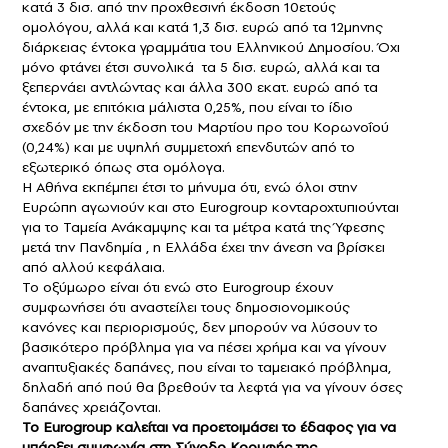
κατά 3 δισ. από την προχθεσινή έκδοση 10ετούς
ομολόγου, αλλά και κατά 1,3 δισ. ευρώ από τα 12μηνης
διάρκειας έντοκα γραμμάτια του Ελληνικού Δημοσίου. Όχι
μόνο φτάνει έτσι συνολικά τα 5 δισ. ευρώ, αλλά και τα
ξεπερνάει αντλώντας και άλλα 300 εκατ. ευρώ από τα
έντοκα, με επιτόκια μάλιστα 0,25%, που είναι το ίδιο
σχεδόν με την έκδοση του Μαρτίου προ του Κορωνοΐού
(0,24%) και με υψηλή συμμετοχή επενδυτών από το
εξωτερικό όπως στα ομόλογα.
Η Αθήνα εκπέμπει έτσι το μήνυμα ότι, ενώ όλοι στην
Ευρώπη αγωνιούν και στο Eurogroup κονταροχτυπιούνται
για το Ταμεία Ανάκαμψης και τα μέτρα κατά της Ύφεσης
μετά την Πανδημία , η Ελλάδα έχει την άνεση να βρίσκει
από αλλού κεφάλαια.
Το οξύμωρο είναι ότι ενώ στο Eurogroup έχουν
συμφωνήσει ότι αναστείλει τους δημοσιονομικούς
κανόνες και περιορισμούς, δεν μπορούν να λύσουν το
βασικότερο πρόβλημα για να πέσει χρήμα και να γίνουν
αναπτυξιακές δαπάνες, που είναι το ταμειακό πρόβλημα,
δηλαδή από πού θα βρεθούν τα λεφτά για να γίνουν όσες
δαπάνες χρειάζονται.
Το Eurogroup καλείται να προετοιμάσει το έδαφος για να
υπάρξει συμφωνία στη Σύνοδο Κορυφής της