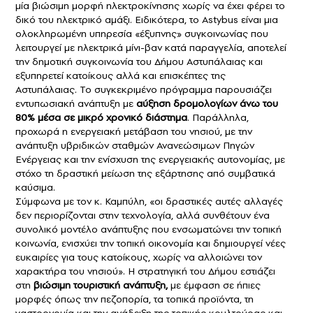
μία βιώσιμη μορφή ηλεκτροκίνησης χωρίς να έχει φέρει το
δικό του ηλεκτρικό αμάξι. Ειδικότερα, το Astybus είναι μια
ολοκληρωμένη υπηρεσία «έξυπνης» συγκοινωνίας που
λειτουργεί με ηλεκτρικά μίνι-βαν κατά παραγγελία, αποτελεί
την δημοτική συγκοινωνία του Δήμου Αστυπάλαιας και
εξυπηρετεί κατοίκους αλλά και επισκέπτες της
Αστυπάλαιας. Το συγκεκριμένο πρόγραμμα παρουσιάζει
εντυπωσιακή ανάπτυξη με
αύξηση δρομολογίων άνω του
80% μέσα σε μικρό χρονικό διάστημα
. Παράλληλα,
προχωρά η ενεργειακή μετάβαση του νησιού, με την
ανάπτυξη υβριδικών σταθμών Ανανεώσιμων Πηγών
Ενέργειας και την ενίσχυση της ενεργειακής αυτονομίας, με
στόχο τη δραστική μείωση της εξάρτησης από συμβατικά
καύσιμα.
Σύμφωνα με τον κ. Καμπύλη, «οι δραστικές αυτές αλλαγές
δεν περιορίζονται στην τεχνολογία, αλλά συνθέτουν ένα
συνολικό μοντέλο ανάπτυξης που ενσωματώνει την τοπική
κοινωνία, ενισχύει την τοπική οικονομία και δημιουργεί νέες
ευκαιρίες για τους κατοίκους, χωρίς να αλλοιώνει τον
χαρακτήρα του νησιού». Η στρατηγική του Δήμου εστιάζει
στη
βιώσιμη τουριστική ανάπτυξη,
με έμφαση σε ήπιες
μορφές όπως την πεζοπορία, τα τοπικά προϊόντα, τη