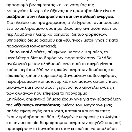
προορισμό βιωσιμότητας και καινοτομίας της
Μεσογείου. Κεντρικός άξονας της πρωτοβουλίας είναι η
μετάβαση στην ηλεκτροκίνηση και την καθαρή ενέργεια.
Στο πλαίσιο του προγράμματος e-Astypalea, αναπτύσσεται
ένα ολοκληρωμένο σύστημα βιώσιμης κινητικότητας, που
περιλαμβάνει ηλεκτρικά οχήματα, δίκτυο φορτιστών,
υπηρεσίες διαμοιρασμού και «έξυπνες» μετακινήσεις κατά
παραγγελία (on-demand).
Ήδη το νησί διαθέτει, σύμφωνα με τον κ. Καμπύλη, το
μεγαλύτερο δίκτυο δημόσιων φορτιστών στην Ελλάδα
αναλογικά με τον πληθυσμό, ενώ αυτή τη στιγμή γίνεται
χρήση περίπου 200 ηλεκτρικών οχημάτων δημόσιας και
ιδιωτικής χρήσης συμπεριλαμβανομένων ασθενοφόρων,
πυροσβεστικών και αστυνομικών οχημάτων, αυτοκινήτων,
μηχανών και ποδηλάτων, γεγονός που αποτελεί ένδειξη
των αλλαγών που επιφέρει το πρόγραμμα.
Επιπλέον, σημαντικά βήματα έχουν γίνει για την εξασφάλιση
της
«έξυπνης» κινητικότητας.
Μέσω του Astymove μιας
απλής εφαρμογής στα κινητά, κάτοικοι και επισκέπτες
έχουν πρόσβαση σε δύο εξελιγμένες υπηρεσίες το Astybus
και την υπηρεσία διαμοιρασμού οχημάτων astyGO που μαζί
προσφέρουν τη δυνατότητα στον επισκέπτη να απολαύσει