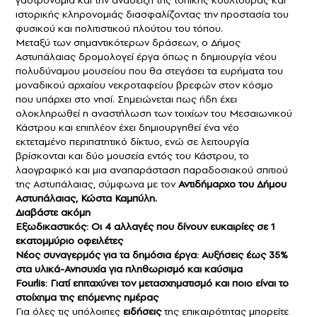
γαστρονομία και την ανάδειξη της τοπικής κουλτούρας και
ιστορικής κληρονομιάς διασφαλίζοντας την προστασία του
φυσικού και πολιτιστικού πλούτου του τόπου.
Μεταξύ των σημαντικότερων δράσεων, ο Δήμος
Αστυπάλαιας δρομολογεί έργα όπως η δημιουργία νέου
πολυδύναμου μουσείου που θα στεγάσει τα ευρήματα του
μοναδικού αρχαίου νεκροταφείου βρεφών στον κόσμο
που υπάρχει στο νησί. Σημειώνεται πως ήδη έχει
ολοκληρωθεί η αναστήλωση των τοιχίων του Μεσαιωνικού
Κάστρου και επιπλέον έχει δημιουργηθεί ένα νέο
εκτεταμένο περιπατητικό δίκτυο, ενώ σε λειτουργία
βρίσκονται και δύο μουσεία εντός του Κάστρου, το
λαογραφικό και μια αναπαράσταση παραδοσιακού σπιτιού
της Αστυπάλαιας, σύμφωνα με τον
Αντιδήμαρχο του Δήμου
Αστυπάλαιας, Κώστα Καμπύλη.
Διαβάστε ακόμη
Εξωδικαστικός: Οι 4 αλλαγές που δίνουν ευκαιρίες σε 1
εκατομμύριο οφειλέτες
Νέος συναγερμός για τα δημόσια έργα: Αυξήσεις έως 35%
στα υλικά-Ανησυχία για πληθωρισμό και καύσιμα
Fourlis: Γιατί επιταχύνει τον μετασχηματισμό και ποιο είναι το
στοίχημα της επόμενης ημέρας
Για όλες τις υπόλοιπες
ειδήσεις
της επικαιρότητας μπορείτε