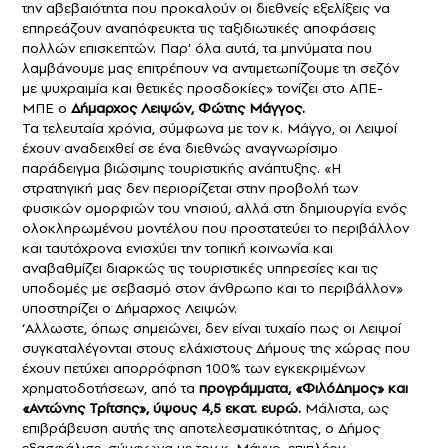
την αβεβαιότητα που προκαλούν οι διεθνείς εξελίξεις να
επηρεάζουν αναπόφευκτα τις ταξιδιωτικές αποφάσεις
πολλών επισκεπτών. Παρ’ όλα αυτά, τα μηνύματα που
λαμβάνουμε μας επιτρέπουν να αντιμετωπίζουμε τη σεζόν
με ψυχραιμία και θετικές προσδοκίες» τονίζει στο ΑΠΕ-
ΜΠΕ ο
Δήμαρχος Λειψών, Φώτης Μάγγος.
Τα τελευταία χρόνια, σύμφωνα με τον κ. Μάγγο, οι Λειψοί
έχουν αναδειχθεί σε ένα διεθνώς αναγνωρίσιμο
παράδειγμα βιώσιμης τουριστικής ανάπτυξης. «Η
στρατηγική μας δεν περιορίζεται στην προβολή των
φυσικών ομορφιών του νησιού, αλλά στη δημιουργία ενός
ολοκληρωμένου μοντέλου που προστατεύει το περιβάλλον
και ταυτόχρονα ενισχύει την τοπική κοινωνία και
αναβαθμίζει διαρκώς τις τουριστικές υπηρεσίες και τις
υποδομές με σεβασμό στον άνθρωπο και το περιβάλλον»
υποστηρίζει ο Δήμαρχος Λειψών.
‘Αλλωστε, όπως σημειώνει, δεν είναι τυχαίο πως οι Λειψοί
συγκαταλέγονται στους ελάχιστους Δήμους της χώρας που
έχουν πετύχει απορρόφηση 100% των εγκεκριμένων
χρηματοδοτήσεων, από τα
προγράμματα, «ΦιλόΔημος» και
«Αντώνης Τρίτσης», ύψους 4,5 εκατ. ευρώ.
Μάλιστα, ως
επιβράβευση αυτής της αποτελεσματικότητας, ο Δήμος