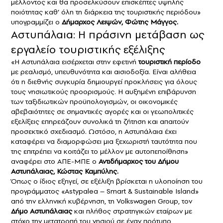
μέλλοντος και θα προσελκύσουν επισκέπτες υψηλής
ποιότητας καθ’ όλη τη διάρκεια της τουριστικής περιόδου»
υπογραμμίζει ο
Δήμαρχος Λειψών, Φώτης Μάγγος.
Αστυπάλαια: Η πράσινη μετάβαση ως
εργαλείο τουριστικής εξέλιξης
«Η Αστυπάλαια εισέρχεται στην εφετινή
τουριστική περίοδο
με ρεαλισμό, υπευθυνότητα και αισιοδοξία. Είναι αλήθεια
ότι η διεθνής συγκυρία δημιουργεί προκλήσεις για όλους
τους νησιωτικούς προορισμούς. Η αυξημένη επιβάρυνση
των ταξιδιωτικών προϋπολογισμών, οι οικονομικές
αβεβαιότητες σε σημαντικές αγορές και οι γεωπολιτικές
εξελίξεις επηρεάζουν συνολικά τη ζήτηση και απαιτούν
προσεκτικό σχεδιασμό. Ωστόσο, η Αστυπάλαια έχει
καταφέρει να διαμορφώσει μια ξεχωριστή ταυτότητα που
της επιτρέπει να κοιτάζει το μέλλον με αυτοπεποίθηση»
αναφέρει στο ΑΠΕ-ΜΠΕ ο
Αντιδήμαρχος του Δήμου
Αστυπάλαιας, Κώστας Καμπύλης.
Όπως ο ίδιος εξηγεί, σε εξέλιξη βρίσκεται η υλοποίηση του
προγράμματος «Astypalea – Smart & Sustainable Island»
από την ελληνική κυβέρνηση, τη Volkswagen Group, τον
Δήμο Αστυπάλαιας
και πλήθος στρατηγικών εταίρων με
στόχο την μετατροπή του νησιού σε έναν πρότυπο