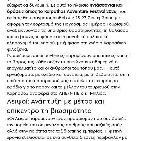
εξαιρετικά δυναμική. Σε αυτό το πλαίσιο
εντάσσονται και
δράσεις όπως το Karpathos Adventure Festival 2026
, που
εφέτος θα πραγματοποιηθεί στις 25-27 Σεπτεμβρίου με
αφορμή τον εορτασμό της Παγκόσμιας Ημέρας Τουρισμού,
αναδεικνύοντας τις υπαίθριες δραστηριότητες, τη θάλασσα
και το βουνό, τη φύση και τη μοναδική πολιτιστική
κληρονομιά του νησιού, με έμφαση στη γνήσια Καρπάθικη
φιλοξενία.
Γνωρίζουμε ότι οι συνθήκες παραμένουν απαιτητικές και ότι
το βάρος της κάθε σεζόν το σηκώνουν καθημερινά οι
επαγγελματίες και οι άνθρωποι του τόπου μας. Γι’ αυτό
εργαζόμαστε με σχέδιο και συνέπεια, με τη βεβαιότητα ότι η
ποιότητα του προορισμού μας αποτελεί το ισχυρότερο
εφόδιο για το παρόν και το μέλλον του τουρισμού στην
Κάρπαθο» αναφέρει στο ΑΠΕ-ΜΠΕ ο κ. Μηλιός.
Λειψοί: Ανάπτυξη με μέτρο και
επίκεντρο τη βιωσιμότητα
«Οι Λειψοί παραμένουν ένας προορισμός που δεν βασίζει
την πορεία του σε μεγάλους αριθμούς και μαζικές ροές
αλλά στην ποιότητα της ταξιδιωτικής εμπειρίας. Η φετινή
χρονιά εξελίσσεται σε ένα σύνθετο διεθνές περιβάλλον με