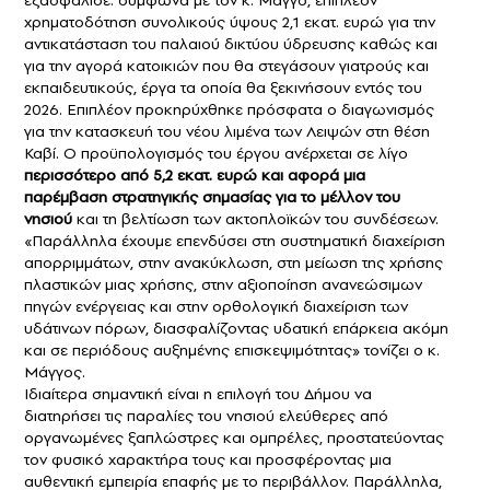
εξασφάλισε. σύμφωνα με τον κ. Μάγγο, επιπλέον
χρηματοδότηση συνολικούς ύψους 2,1 εκατ. ευρώ για την
αντικατάσταση του παλαιού δικτύου ύδρευσης καθώς και
για την αγορά κατοικιών που θα στεγάσουν γιατρούς και
εκπαιδευτικούς, έργα τα οποία θα ξεκινήσουν εντός του
2026. Επιπλέον προκηρύχθηκε πρόσφατα ο διαγωνισμός
για την κατασκευή του νέου λιμένα των Λειψών στη θέση
Καβί. Ο προϋπολογισμός του έργου ανέρχεται σε λίγο
περισσότερο από 5,2 εκατ. ευρώ και αφορά μια
παρέμβαση στρατηγικής σημασίας για το μέλλον του
νησιού
και τη βελτίωση των ακτοπλοϊκών του συνδέσεων.
«Παράλληλα έχουμε επενδύσει στη συστηματική διαχείριση
απορριμμάτων, στην ανακύκλωση, στη μείωση της χρήσης
πλαστικών μιας χρήσης, στην αξιοποίηση ανανεώσιμων
πηγών ενέργειας και στην ορθολογική διαχείριση των
υδάτινων πόρων, διασφαλίζοντας υδατική επάρκεια ακόμη
και σε περιόδους αυξημένης επισκεψιμότητας» τονίζει ο κ.
Μάγγος.
Ιδιαίτερα σημαντική είναι η επιλογή του Δήμου να
διατηρήσει τις παραλίες του νησιού ελεύθερες από
οργανωμένες ξαπλώστρες και ομπρέλες, προστατεύοντας
τον φυσικό χαρακτήρα τους και προσφέροντας μια
αυθεντική εμπειρία επαφής με το περιβάλλον. Παράλληλα,