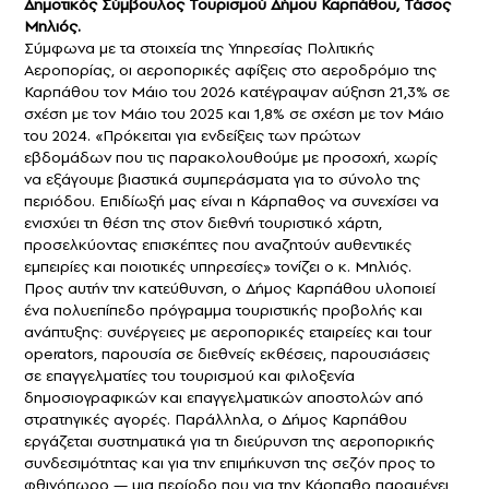
Δημοτικός Σύμβουλος Τουρισμού Δήμου Καρπάθου, Τάσος
Μηλιός.
Σύμφωνα με τα στοιχεία της Υπηρεσίας Πολιτικής
Αεροπορίας, οι αεροπορικές αφίξεις στο αεροδρόμιο της
Καρπάθου τον Μάιο του 2026 κατέγραψαν αύξηση 21,3% σε
σχέση με τον Μάιο του 2025 και 1,8% σε σχέση με τον Μάιο
του 2024. «Πρόκειται για ενδείξεις των πρώτων
εβδομάδων που τις παρακολουθούμε με προσοχή, χωρίς
να εξάγουμε βιαστικά συμπεράσματα για το σύνολο της
περιόδου. Επιδίωξή μας είναι η Κάρπαθος να συνεχίσει να
ενισχύει τη θέση της στον διεθνή τουριστικό χάρτη,
προσελκύοντας επισκέπτες που αναζητούν αυθεντικές
εμπειρίες και ποιοτικές υπηρεσίες» τονίζει ο κ. Μηλιός.
Προς αυτήν την κατεύθυνση, ο Δήμος Καρπάθου υλοποιεί
ένα πολυεπίπεδο πρόγραμμα τουριστικής προβολής και
ανάπτυξης: συνέργειες με αεροπορικές εταιρείες και tour
operators, παρουσία σε διεθνείς εκθέσεις, παρουσιάσεις
σε επαγγελματίες του τουρισμού και φιλοξενία
δημοσιογραφικών και επαγγελματικών αποστολών από
στρατηγικές αγορές. Παράλληλα, ο Δήμος Καρπάθου
εργάζεται συστηματικά για τη διεύρυνση της αεροπορικής
συνδεσιμότητας και για την επιμήκυνση της σεζόν προς το
φθινόπωρο — μια περίοδο που για την Κάρπαθο παραμένει