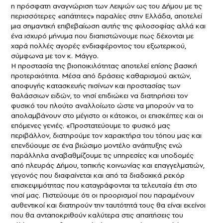
η πρόσφατη αναγνώριση των Λειψών ως του Δήμου με τις
περισσότερες «απάτητες» παραλίες στην Ελλάδα, αποτελεί
μια σημαντική επιβεβαίωση αυτής της φιλοσοφίας αλλά και
ένα ισχυρό μήνυμα που διαπιστώνουμε πως δέχονται με
χαρά πολλές αγορές ενδιαφέροντος του εξωτερικού,
σύμφωνα με τον κ. Μάγγο.
Η προστασία της βιοποικιλότητας αποτελεί επίσης βασική
προτεραιότητα. Μέσα από δράσεις καθαρισμού ακτών,
αποφυγής κατασκευής πισίνων και προστασίας των
θαλάσσιων ειδών, το νησί επιδιώκει να διατηρήσει τον
φυσικό του πλούτο αναλλοίωτο ώστε να μπορούν να το
απολαμβάνουν στο μέγιστο οι κάτοικοι, οι επισκέπτες και οι
επόμενες γενιές. «Προστατεύουμε το φυσικό μας
περιβάλλον, διατηρούμε τον χαρακτήρα του τόπου μας και
επενδύουμε σε ένα βιώσιμο μοντέλο ανάπτυξης ενώ
παράλληλα αναβαθμίζουμε τις υπηρεσίες και υποδομές
από πλευράς Δήμου, τοπικής κοινωνίας και επαγγελματιών,
γεγονός που διαφαίνεται και από τα διαδοχικά ρεκόρ
επισκεψιμότητας που καταγράφονται τα τελευταία έτη στο
νησί μας. Πιστεύουμε ότι οι προορισμοί που παραμένουν
αυθεντικοί και διατηρούν την ταυτότητά τους θα είναι εκείνοι
που θα ανταποκριθούν καλύτερα στις απαιτήσεις του