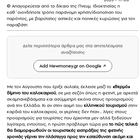
© Απαγορεύεται από το δίκαιο της Πνευμ. Ιδιοκτησίας η
καθ΄οιονδήποτε τρόπο παράνομη χρήση/ιδιοποίηση του
παρόντος, με βαρύτατες αστικές και ποινικές κυρώσεις για τον
παραβάτη
Δείτε περισσότερα άρθρα μας στα αποτελέσματα
αναζήτησης
Add Newmoney.gr on Google
Με τον Αύγουστο που έριξε αυλαία, έκλεισε μαζί το
«θερμό»
δίμηνο του καλοκαιριού
, σε μια σεζόν όπως η φετινή, με αρκετά
σκαμπανεβάσματα και ασύμμετρη εικόνα στους προορισμούς
ανά την Ελλάδα. Κι αν στην αιχμή του
ελληνικού τουρισμού
στην
καρδιά του καλοκαιριού, οι γκρίνιες δεν ήταν… λίγες στους
προορισμούς για τουρίστες που έρχονται μεν αλλά ξοδεύουν
λιγότερα, εντούτοις, η πρώτη πρόβλεψη τώρα για
το πώς τελικά
θα διαμορφωθούν οι τουριστικές εισπράξεις της φετινής
χρονιάς γέρνει την πλάστιγγα προς την κατεύθυνση ακόμη και