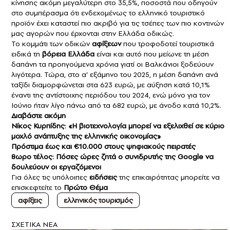
κίνησης ακόμη μεγαλύτερη στο 35,5%, ποσοστά που οδηγούν
στο συμπέρασμα ότι ενδεχομένως το ελληνικό τουριστικό
προϊόν έχει καταστεί πιο ακριβό για τις τσέπες των πιο κοντινών
μας αγορών που έρχονται στην Ελλάδα οδικώς.
Το κομμάτι των οδικών
αφίξεων
που τροφοδοτεί τουριστικά
ειδικά τη
βόρεια Ελλάδα
είναι και αυτό που μείωνε τη μέση
δαπάνη τα προηγούμενα χρόνια γιατί οι Βαλκάνιοι ξοδεύουν
λιγότερα. Τώρα, στο α’ εξάμηνο του 2025, η μέση δαπάνη ανά
ταξίδι διαμορφώνεται στα 623 ευρώ, με αύξηση κατά 10,1%
έναντι της αντίστοιχης περιόδου του 2024, ενώ μόνο για τον
Ιούνιο ήταν λίγο πάνω από τα 682 ευρώ, με άνοδο κατά 10,2%.
Διαβάστε ακόμη
Νίκος Κυρπίδης: «Η βιοτεχνολογία μπορεί να εξελιχθεί σε κύριο
μοχλό ανάπτυξης της ελληνικής οικονομίας»
Πρόστιμα έως και €10.000 στους ψηφιακούς πειρατές
8ωρο τέλος: Πόσες ώρες ζητά ο συνιδρυτής της Google να
δουλεύουν οι εργαζόμενοι
Για όλες τις υπόλοιπες
ειδήσεις
της επικαιρότητας μπορείτε να
επισκεφτείτε το
Πρώτο Θέμα
αφίξεις
ελληνικός τουρισμός
ΣXETIKA NEA