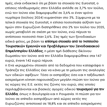
τιμές, είναι ενδεικτικό ότι με βάση τα στοιχεία της Eurostat, o
ετήσιος πληθωρισμός στην Ελλάδα ανήλθε σε 3,7% τον Ιούλιο,
ενώ τον Ιούνιο είχε διαμορφωθεί σε 3,6% κι έναν χρόνο
νωρίτερα (Ιούλιος 2024) κυμαινόταν στο 3%. Σύμφωνα με τα
τελικά στοιχεία της Eurostat, η ετήσια ποσοστιαία αύξηση των
τιμών στην Ευρωζώνη διατηρήθηκε στο 2% τον Ιούλιο του 2025,
χωρίς μεταβολή σε σχέση με τον Ιούνιο, ενώ πέρυσι το
αντίστοιχο ποσοστό ήταν 2,6%. Στις τιμές των ξενοδοχείων
ειδικά φέτος, με βάση τα
επίσημα στοιχεία από το Ινστιτούτο
Τουριστικών Ερευνών και Προβλέψεων του Ξενοδοχειακού
Επιμελητηρίου Ελλάδος
, η μέση τιμή διάθεσης δίκλινου
δωματίου τον Ιούνιο ανά την Ελλάδα διαμορφώθηκε στα 147
ευρώ, έναντι 142 ευρώ πέρυσι.
n Ενα «κρυμμένο» στοιχείο από τα δεδομένα που καταγράφει η
Τράπεζα της Ελλάδος έχει να κάνει με τη μείωση της αναλογίας
των οδικών αφίξεων: Τόσο οι εισπράξεις όσο και η ταξιδιωτική
εισερχόμενη κίνηση παρουσιάζουν μεγάλη πτώση τον Ιούνιο για
τις χώρες της Ε.Ε. εκτός της ζώνης του ευρώ, στις οποίες
περιλαμβάνονται και βασικές αγορές οδικού
τουρισμού για την
Ελλάδα
, όπως η Βουλγαρία και η Ρουμανία. Η πτώση για τον
Ιούνιο σε επίπεδο εισπράξεων από χώρες εκτός της
Ευρωζώνης αντιστοιχεί σε 18,8% και σε επίπεδο εισερχόμενης