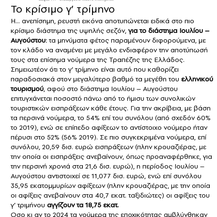
Το κρίσιμο γ’ τρίμηνο
Η… ανεπίσημη, ρευστή εικόνα αποτυπώνεται ειδικά στο πιο
κρίσιμο διάστημα της υψηλής σεζόν,
για το διάστημα Ιουλίου –
Αυγούστου:
τα μηνύματα φέτος παραμένουν διφορούμενα, με
τον κλάδο να αναμένει με μεγάλο ενδιαφέρον την αποτύπωσή
τους στα επίσημα νούμερα της Τραπέζης της Ελλάδος.
Σημειωτέον ότι το γ’ τρίμηνο είναι αυτό που καθορίζει
παραδοσιακά στον μεγαλύτερο βαθμό τα μεγέθη του
ελληνικού
τουρισμού
, αφού στο διάστημα Ιουλίου – Αυγούστου
επιτυγχάνεται ποσοστό πάνω από το ήμισυ των συνολικών
τουριστικών εισπράξεων κάθε έτους. Για την ακρίβεια, με βάση
τα περσινά νούμερα, το 54% επί του συνόλου (από σχεδόν 60%
το 2019), ενώ σε επίπεδο αφίξεων το αντίστοιχο νούμερο ήταν
πέρυσι στο 52% (56% 2019). Σε πιο συγκεκριμένα νούμερα, επί
συνόλου, 20,59 δισ. ευρώ εισπράξεων (πλην κρουαζιέρας, με
την οποία οι εισπράξεις ανεβαίνουν, όπως προαναφέρθηκε, για
την περσινή χρονιά στα 21,6 δισ. ευρώ), η περίοδος Ιουλίου –
Αυγούστου αντιστοιχεί σε 11,077 δισ. ευρώ, ενώ επί συνόλου
35,95 εκατομμυρίων αφίξεων (πλην κρουαζιέρας, με την οποία
οι αφίξεις ανεβαίνουν στα 40,7 εκατ. ταξιδιώτες) οι αφίξεις του
γ’ τριμήνου
αγγίζουν τα 18,75 εκατ.
Οσο κι αν το 2024 τα νούμερα της εποχικότητας αμβλύνθηκαν