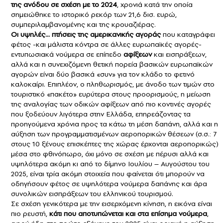
της ανόδου σε σχέση με το 2024
, χρονιά κατά την οποία
σημειώθηκε το ιστορικό ρεκόρ των 21,6 δισ. ευρώ,
συμπεριλαμβανομένης και της κρουαζιέρας.
Οι υψηλές… πτήσεις της αμερικανικής αγοράς
που καταγράφει
φέτος -και μάλιστα κόντρα σε άλλες ευρωπαϊκές αγορές-
εντυπωσιακά νούμερα σε επίπεδο
αφίξεων
και εισπράξεων,
αλλά και η συνεχιζόμενη θετική πορεία βασικών ευρωπαϊκών
αγορών είναι δύο βασικά «συν» για τον κλάδο το φετινό
καλοκαίρι. Επιπλέον, ο πληθωρισμός, με άνοδο των τιμών στο
τουριστικό «πακέτο» ευρύτερα στους προορισμούς, η μείωση
της αναλογίας των οδικών αφίξεων από πιο κοντινές αγορές
που ξοδεύουν λιγότερα στην Ελλάδα, επηρεάζοντας τα
προηγούμενα χρόνια προς τα κάτω τη μέση δαπάνη, αλλά και η
αύξηση των προγραμματισμένων αεροπορικών θέσεων (σ.σ.: 7
στους 10 ξένους επισκέπτες της χώρας έρχονται αεροπορικώς)
μέσα στο φθινόπωρο, όχι μόνο σε σχέση με πέρυσι αλλά και
υψηλότερα ακόμη κι από το δίμηνο Ιουλίου – Αυγούστου του
2025, είναι τρία ακόμη στοιχεία που φαίνεται ότι μπορούν να
οδηγήσουν φέτος σε υψηλότερα νούμερα δαπάνης και άρα
συνολικών εισπράξεων του ελληνικού τουρισμού.
Σε σχέση γενικότερα με την εισερχόμενη κίνηση, η εικόνα είναι
πιο ρευστή,
κάτι που αποτυπώνεται και στα επίσημα νούμερα
,