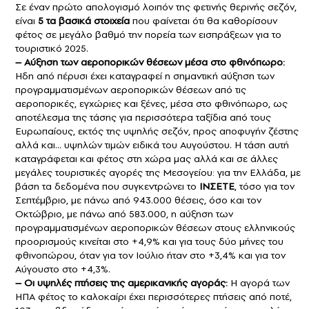
Σε έναν πρώτο απολογισμό λοιπόν της φετινής θερινής σεζόν,
είναι
5 τα βασικά στοιχεία
που φαίνεται ότι θα καθορίσουν
φέτος σε μεγάλο βαθμό την πορεία των εισπράξεων για το
τουριστικό 2025.
– Αύξηση των αεροπορικών θέσεων μέσα στο φθινόπωρο:
Ηδη από πέρυσι έχει καταγραφεί η σημαντική αύξηση των
προγραμματισμένων αεροπορικών θέσεων από τις
αεροπορικές, εγχώριες και ξένες, μέσα στο φθινόπωρο, ως
αποτέλεσμα της τάσης για περισσότερα ταξίδια από τους
Ευρωπαίους, εκτός της υψηλής σεζόν, προς αποφυγήν ζέστης
αλλά και… υψηλών τιμών ειδικά του Αυγούστου. Η τάση αυτή
καταγράφεται και φέτος στη χώρα μας αλλά και σε άλλες
μεγάλες τουριστικές αγορές της Μεσογείου: για την Ελλάδα, με
βάση τα δεδομένα που συγκεντρώνει το
ΙΝΣΕΤΕ
, τόσο για τον
Σεπτέμβριο, με πάνω από 943.000 θέσεις, όσο και τον
Οκτώβριο, με πάνω από 583.000, η αύξηση των
προγραμματισμένων αεροπορικών θέσεων στους ελληνικούς
προορισμούς κινείται στο +4,9% και για τους δύο μήνες του
φθινοπώρου, όταν για τον Ιούλιο ήταν στο +3,4% και για τον
Αύγουστο στο +4,3%.
– Οι υψηλές πτήσεις της αμερικανικής αγοράς:
Η αγορά των
ΗΠΑ φέτος το καλοκαίρι έχει περισσότερες πτήσεις από ποτέ,