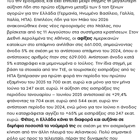
103 την εβδομάδα, και έχει επιτύχει μέχρι στιγμής τη μεγαλύτερη
αύξηση ήδη στο πρώτο εξάμηνο μεταξύ των 5 τοπ ξένων
αγορών για την Ελλάδα (Γερμανία, Ηνωμένο Βασίλειο, Γαλλία,
Ιταλία, ΗΠΑ). Επιπλέον, ήδη για τον Μάιο του 2026
ανακοινώθηκε ένας νέος προορισμός στο Ντάλας, που
βρίσκεται από τις 11 Αυγούστου στα συστήματα κρατήσεων. Στον
Διεθνή Αερολιμένα της Αθήνας, οι
αφίξεις
Αμερικανών
κατοίκων στο επτάμηνο ανήλθαν στις 661.000, σημειώνοντας
άνοδο 5% σε σχέση με το αντίστοιχο επτάμηνο του 2024, όπου ο
αντίστοιχος αριθμός ήταν στις 629.000. Αντίστοιχη άνοδο κατά
5% καταγράφει και μεμονωμένα ο Ιούλιος. Την ίδια στιγμή, με
βάση τα στοιχεία από την ΤτΕ, οι τουριστικές εισπράξεις από τις
ΗΠΑ ξεπέρασαν για πρώτη φορά την περίοδο του πρώτου
εξαμήνου του 2025 τα 700 εκατ. ευρώ και μόνο για τον μήνα
Ιούνιο τα 247 εκατ. ευρώ. Η αύξηση στις εισπράξεις της
περιόδου Ιανουαρίου – Ιουνίου 2025 αντιστοιχεί σε +29,4%
φτάνοντας τα 704 εκατ. ευρώ από 544 εκατ. ευρώ την
αντίστοιχη περίοδο του 2024, ενώ μόνο για τον Ιούνιο η άνοδος
που καταγράφεται αγγίζει το +65% με εισπράξεις στα 247 εκατ.
ευρώ.
Φέτος, η Ελλάδα κάνει τη διαφορά και αυξάνει σε
διψήφια ποσοστά τα νούμερά της
σε σχέση με την εισερχόμενη
κίνηση από την άλλη πλευρά του Ατλαντικού. Πολύ σημαντικό
ρόλο ως προς το τελευταίο, πέραν της δυναμικής που