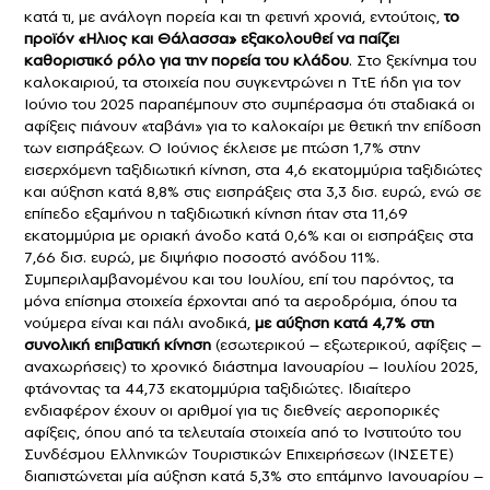
κατά τι, με ανάλογη πορεία και τη φετινή χρονιά, εντούτοις,
το
προϊόν «Ηλιος και Θάλασσα» εξακολουθεί να παίζει
καθοριστικό ρόλο για την πορεία του κλάδου
. Στο ξεκίνημα του
καλοκαιριού, τα στοιχεία που συγκεντρώνει η ΤτΕ ήδη για τον
Ιούνιο του 2025 παραπέμπουν στο συμπέρασμα ότι σταδιακά οι
αφίξεις πιάνουν «ταβάνι» για το καλοκαίρι με θετική την επίδοση
των εισπράξεων. Ο Ιούνιος έκλεισε με πτώση 1,7% στην
εισερχόμενη ταξιδιωτική κίνηση, στα 4,6 εκατομμύρια ταξιδιώτες
και αύξηση κατά 8,8% στις εισπράξεις στα 3,3 δισ. ευρώ, ενώ σε
επίπεδο εξαμήνου η ταξιδιωτική κίνηση ήταν στα 11,69
εκατομμύρια με οριακή άνοδο κατά 0,6% και οι εισπράξεις στα
7,66 δισ. ευρώ, με διψήφιο ποσοστό ανόδου 11%.
Συμπεριλαμβανομένου και του Ιουλίου, επί του παρόντος, τα
μόνα επίσημα στοιχεία έρχονται από τα αεροδρόμια, όπου τα
νούμερα είναι και πάλι ανοδικά,
με αύξηση κατά 4,7% στη
συνολική επιβατική κίνηση
(εσωτερικού – εξωτερικού, αφίξεις –
αναχωρήσεις) το χρονικό διάστημα Ιανουαρίου – Ιουλίου 2025,
φτάνοντας τα 44,73 εκατομμύρια ταξιδιώτες. Ιδιαίτερο
ενδιαφέρον έχουν οι αριθμοί για τις διεθνείς αεροπορικές
αφίξεις, όπου από τα τελευταία στοιχεία από το Ινστιτούτο του
Συνδέσμου Ελληνικών Τουριστικών Επιχειρήσεων (ΙΝΣΕΤΕ)
διαπιστώνεται μία αύξηση κατά 5,3% στο επτάμηνο Ιανουαρίου –