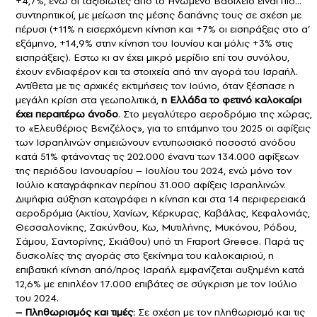
+4,7%, ενώ οι ταξιδιώτες από το Ηνωμένο Βασίλειο είναι πιο…
συντηρητικοί, με μείωση της μέσης δαπάνης τους σε σχέση με
πέρυσι (+11% η εισερχόμενη κίνηση και +7% οι εισπράξεις στο α’
εξάμηνο, +14,9% στην κίνηση του Ιουνίου και μόλις +3% στις
εισπράξεις). Εστω κι αν έχει μικρό μερίδιο επί του συνόλου,
έχουν ενδιαφέρον και τα στοιχεία από την αγορά του Ισραήλ.
Αντίθετα με τις αρχικές εκτιμήσεις τον Ιούνιο, όταν ξέσπασε η
μεγάλη κρίση στα γεωπολιτικά,
η Ελλάδα το φετινό καλοκαίρι
έχει περαιτέρω άνοδο
. Στο μεγαλύτερο αεροδρόμιο της χώρας,
το «Ελευθέριος Βενιζέλος», για το επτάμηνο του 2025 οι αφίξεις
των Ισραηλινών σημειώνουν εντυπωσιακό ποσοστό ανόδου
κατά 51% φτάνοντας τις 202.000 έναντι των 134.000 αφίξεων
της περιόδου Ιανουαρίου – Ιουλίου του 2024, ενώ μόνο τον
Ιούλιο καταγράφηκαν περίπου 31.000 αφίξεις Ισραηλινών.
Διψήφια αύξηση καταγράφει η κίνηση και στα 14 περιφερειακά
αεροδρόμια (Ακτίου, Χανίων, Κέρκυρας, Καβάλας, Κεφαλονιάς,
Θεσσαλονίκης, Ζακύνθου, Κω, Μυτιλήνης, Μυκόνου, Ρόδου,
Σάµου, Σαντορίνης, Σκιάθου) υπό τη Fraport Greece. Παρά τις
δυσκολίες της αγοράς στο ξεκίνημα του καλοκαιριού, η
επιβατική κίνηση από/προς Ισραήλ εμφανίζεται αυξημένη κατά
12,6% με επιπλέον 17.000 επιβάτες σε σύγκριση με τον Ιούλιο
του 2024.
– Πληθωρισμός και τιμές:
Σε σχέση με τον πληθωρισμό και τις