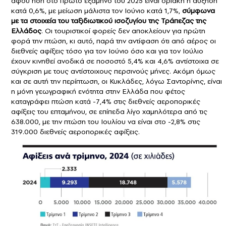
αφού ήδη στο πρώτο εξάμηνο του 2025 είναι οριακή η αύξηση
κατά 0,6%, με μείωση μάλιστα τον Ιούνιο κατά 1,7%,
σύμφωνα
με τα στοιχεία του ταξιδιωτικού ισοζυγίου της Τράπεζας της
Ελλάδος
. Οι τουριστικοί φορείς δεν αποκλείουν για πρώτη
φορά την πτώση, κι αυτό, παρά την αντίφαση ότι από αέρος οι
διεθνείς αφίξεις τόσο για τον Ιούνιο όσο και για τον Ιούλιο
έχουν κινηθεί ανοδικά σε ποσοστό 5,4% και 4,6% αντίστοιχα σε
σύγκριση με τους αντίστοιχους περσινούς μήνες. Ακόμη όμως
και σε αυτή την περίπτωση, οι Κυκλάδες, λόγω Σαντορίνης, είναι
η μόνη γεωγραφική ενότητα στην Ελλάδα που φέτος
καταγράφει πτώση κατά -7,4% στις διεθνείς αεροπορικές
αφίξεις του επταμήνου, σε επίπεδα λίγο χαμηλότερα από τις
638.000, με την πτώση του Ιουλίου να είναι στο -2,8% στις
319.000 διεθνείς αεροπορικές αφίξεις.