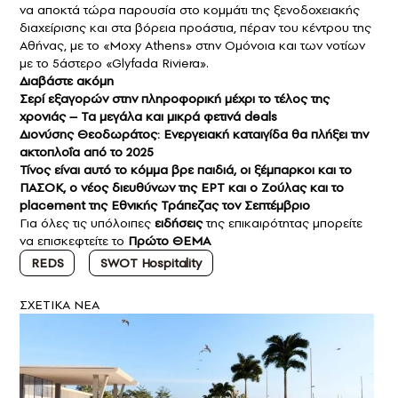
να αποκτά τώρα παρουσία στο κομμάτι της ξενοδοχειακής
διαχείρισης και στα βόρεια προάστια, πέραν του κέντρου της
Αθήνας, με το «Moxy Athens» στην Ομόνοια και των νοτίων
με το 5άστερο «Glyfada Riviera».
Διαβάστε ακόμη
Σερί εξαγορών στην πληροφορική μέχρι το τέλος της
χρονιάς – Τα μεγάλα και μικρά φετινά deals
Διονύσης Θεοδωράτος: Ενεργειακή καταιγίδα θα πλήξει την
ακτοπλοΐα από το 2025
Τίνος είναι αυτό το κόμμα βρε παιδιά, οι ξέμπαρκοι και το
ΠΑΣΟΚ, ο νέος διευθύνων της ΕΡΤ και ο Ζούλας και το
placement της Εθνικής Τράπεζας τον Σεπτέμβριο
Για όλες τις υπόλοιπες
ειδήσεις
της επικαιρότητας μπορείτε
να επισκεφτείτε το
Πρώτο ΘΕΜΑ
REDS
SWOT Hospitality
ΣXETIKA NEA