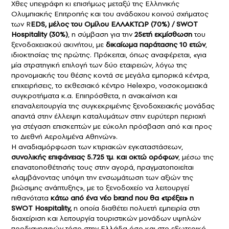
Χθες υπεγράφη κι επισήμως μεταξύ της Ελληνικής
Ολυμπιακής Επιτροπής και του ανάδοχου κοινού σχήματος
των R
EDS, μέλος του Ομίλου ΕΛΛΑΚΤΩΡ (70%) / SWOT
Hospitality (30%)
, η σύμβαση για την
25ετή εκμίσθωση
του
ξενοδοχειακού ακινήτου, με
δικαίωμα παράτασης 10 ετών
,
ιδιοκτησίας της πρώτης. Πρόκειται, όπως αναφέρεται, «για
μία στρατηγική επιλογή των δύο εταιρειών, λόγω της
προνομιακής του θέσης κοντά σε μεγάλα εμπορικά κέντρα,
επιχειρήσεις, το εκθεσιακό κέντρο Helexpo, νοσοκομειακά
συγκροτήματα κ.α. Επιπρόσθετα, η ανακαίνιση και
επαναλειτουργία της συγκεκριμένης ξενοδοχειακής μονάδας
απαντά στην έλλειψη καταλυμάτων στην ευρύτερη περιοχή
για στέγαση επισκεπτών με εύκολη πρόσβαση από και προς
το Διεθνή Αερολιμένα Αθηνών».
Η αναδιαμόρφωση των κτιριακών εγκαταστάσεων,
συνολικής επιφάνειας 5.725 τμ
.
και οκτώ ορόφων
, μέσω της
επανατοποθέτησής τους στην αγορά, πραγματοποιείται
«λαμβάνοντας υπόψη την ενσωμάτωση των αξιών της
βιώσιμης ανάπτυξης», με το ξενοδοχείο να λειτουργεί
πιθανότατα
κάτω από ένα νέο brand που θα «τρέξει» η
SWOT Hospitality,
η οποία διαθέτει πολυετή εμπειρία στη
διαχείριση και λειτουργία τουριστικών μονάδων υψηλών
προδιαγραφών τόσο στην Ελλάδα όσο και στο εξωτερικό.