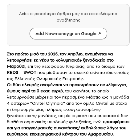
Δείτε περισσότερα άρθρα μας στα αποτελέσματα
αναζήτησης
Add Newmoney.gr on Google
Στο πρώτο μισό του 2025, τον Απρίλιο, αναμένεται να
λειτουργήσει εκ νέου το «ολυμπιακό» ξενοδοχείο στο
Μαρούσι,
επί της λεωφόρου Κηφισίας, από το δίδυμο των
REDS
–
SWOT
που μίσθωσαν το σχετικό ακίνητο ιδιοκτησίας
της Ελληνικής Ολυμπιακής Επιτροπής.
Οι δύο πλευρές αναμένεται να προχωρήσουν σε «λίφτινγκ»,
ύψους περί τα 3 εκατ. ευρώ
, του ακινήτου το οποίο
λειτουργούσε μέχρι και τον περασμένο Μάρτιο ως η μονάδα
4 αστέρων ‘’Civitel Olympic’’ από τον όμιλο Civitel με στόχο
τη δημιουργία μίας πλήρως εκσυγχρονισμένης
ξενοδοχειακής μονάδας, σε μία περιοχή που ουσιαστικά δεν
διαθέτει σημαντικές υποδομές φιλοξενίας, ενώ
προσφέρεται
και για επαγγελματικές συναντήσεις/ εκδηλώσεις λόγω του
ευρύτερου επιχειρηματικού κέντρου του Αμαρουσίου.