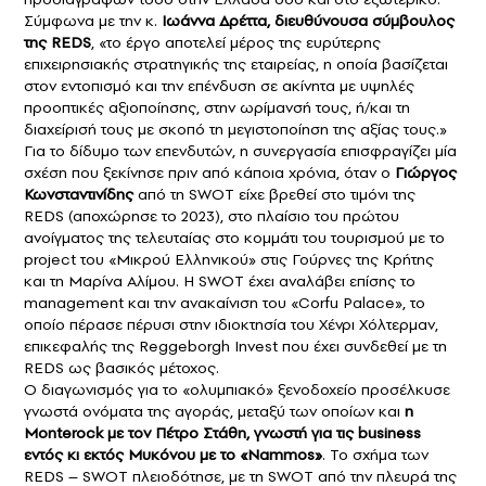
Σύμφωνα με την κ.
Ιωάννα Δρέττα, διευθύνουσα σύμβουλος
της REDS
, «το έργο αποτελεί μέρος της ευρύτερης
επιχειρησιακής στρατηγικής της εταιρείας, η οποία βασίζεται
στον εντοπισμό και την επένδυση σε ακίνητα με υψηλές
προοπτικές αξιοποίησης, στην ωρίμανσή τους, ή/και τη
διαχείρισή τους με σκοπό τη μεγιστοποίηση της αξίας τους.»
Για το δίδυμο των επενδυτών, η συνεργασία επισφραγίζει μία
σχέση που ξεκίνησε πριν από κάποια χρόνια, όταν ο
Γιώργος
Κωνσταντινίδης
από τη SWOT είχε βρεθεί στο τιμόνι της
REDS (αποχώρησε το 2023), στο πλαίσιο του πρώτου
ανοίγματος της τελευταίας στο κομμάτι του τουρισμού με το
project του «Μικρού Ελληνικού» στις Γούρνες της Κρήτης
και τη Μαρίνα Αλίμου. H SWOT έχει αναλάβει επίσης το
management και την ανακαίνιση του «Corfu Palace», το
οποίο πέρασε πέρυσι στην ιδιοκτησία του Χένρι Χόλτερμαν,
επικεφαλής της Reggeborgh Invest που έχει συνδεθεί με τη
REDS ως βασικός μέτοχος.
Ο διαγωνισμός για το «ολυμπιακό» ξενοδοχείο προσέλκυσε
γνωστά ονόματα της αγοράς, μεταξύ των οποίων και
η
Μonterock με τον Πέτρο Στάθη, γνωστή για τις business
εντός κι εκτός Μυκόνου με το «Nammos»
. To σχήμα των
REDS – SWOT πλειοδότησε, με τη SWOT από την πλευρά της