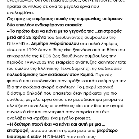
αναζητώντας στη συνέχεια εταίρους, συν-επενδυτές όπως
πράττει συνήθως σε όλα τα μεγάλα έργα που
αναλαμβάνει.
Ως προς τις επιμέρους πτυχές της συμφωνίας, υπάρχουν
δύο επιπλέον ενδιαφέροντα στοιχεία:
–
Το πρώτο έχει να κάνει με το γεγονός της …επιστροφής
μετά από 26 χρόνια
του διευθύνοντος συμβούλου της
DIMAND κ.
Δημήτρη Ανδριόπουλου
στα παλιά λημέρια,
πίσω στο 1999 όταν ο ίδιος είχε ξεκινήσει από τη θέση του
επικεφαλής της REDS (ως διευθύνων σύμβουλος την
περίοδο 1998-2002 της εταιρείας ανάπτυξης ακινήτων τότε
του ομίλου της Ελληνικής Τεχνοδομικής), τις διαδικασίες
πολεοδόμησης των εκτάσεων στον Καμπά
. Γεγονός
φυσικά που αποδεικνύει στην πράξη και κάτι ακόμη για την
ίδια την εγχώρια αγορά ακινήτων: Το μακρύ χρονικό
διάστημα δηλαδή που απαιτείται όταν πρόκειται για πιο
σύνθετα, μεγάλα έργα όπου στο μεσοδιάστημα μπορεί να
αλλάξουν παντελώς οι συνθήκες είτε στην ίδια την αγορά
συνολικά είτε και εσωτερικά στην εταιρεία που έχει
αναλάβει να «τρέξει» ένα μεγάλο project.
–
H δεύτερη πτυχή έχει να κάνει και αυτή με μια …
επιστροφή
, ωστόσο αυτή τη φορά μετά από
μικρότερο
διάστημα 4 ετών
: Η DIMAND ήταν από τους