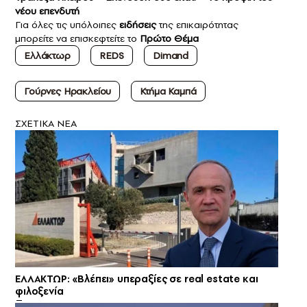
νέου επενδυτή
Για όλες τις υπόλοιπες
ειδήσεις
της επικαιρότητας
μπορείτε να επισκεφτείτε το
Πρώτο Θέμα
Ελλάκτωρ
REDS
Dimand
Γούρνες Ηρακλείου
Κτήμα Καμπά
ΣXETIKA NEA
ΕΛΛΑΚΤΩΡ: «Βλέπει» υπεραξίες σε real estate και
φιλοξενία