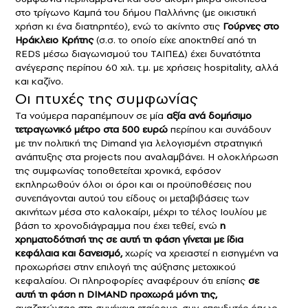
στο τρίγωνο Καμπά του δήμου Παλλήνης (με οικιστική
χρήση κι ένα διατηρητέο), ενώ το ακίνητο στις
Γούρνες
στο
Ηράκλειο Κρήτης
(σ.σ. το οποίο είχε αποκτηθεί από τη
REDS μέσω διαγωνισμού του ΤΑΙΠΕΔ) έχει δυνατότητα
ανέγερσης περίπου 60 χιλ. τ.μ. με χρήσεις hospitality, αλλά
και καζίνο.
Οι πτυχές της συμφωνίας
Τα νούμερα παραπέμπουν σε μία
αξία ανά δομήσιμο
τετραγωνικό μέτρο στα 500 ευρώ
περίπου και συνάδουν
με την πολιτική της Dimand για λελογισμένη στρατηγική
ανάπτυξης στα projects που αναλαμβάνει. Η ολοκλήρωση
της συμφωνίας τοποθετείται χρονικά, εφόσον
εκπληρωθούν όλοι οι όροι και οι προϋποθέσεις που
συνεπάγονται αυτού του είδους οι μεταβιβάσεις των
ακινήτων μέσα στο καλοκαίρι, μέχρι το τέλος Ιουλίου με
βάση το χρονοδιάγραμμα που έχει τεθεί, ενώ
η
χρηματοδότησή της σε αυτή τη φάση γίνεται με ίδια
κεφάλαια και δανεισμό,
χωρίς να χρειαστεί η εισηγμένη να
προχωρήσει στην επιλογή της αύξησης μετοχικού
κεφαλαίου. Οι πληροφορίες αναφέρουν ότι επίσης
σε
αυτή τη φάση η DIMAND προχωρά μόνη της,