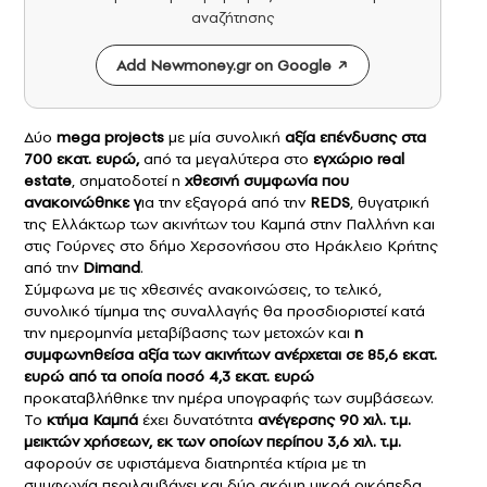
αναζήτησης
Add Newmoney.gr on Google
Δύο
mega projects
με μία συνολική
αξία επένδυσης στα
700 εκατ. ευρώ,
από τα μεγαλύτερα στο
εγχώριο real
estate
, σηματοδοτεί η
χθεσινή συμφωνία που
ανακοινώθηκε γ
ια την εξαγορά από την
REDS
, θυγατρική
της Ελλάκτωρ των ακινήτων του Καμπά στην Παλλήνη και
στις Γούρνες στο δήμο Χερσονήσου στο Ηράκλειο Κρήτης
από την
Dimand
.
Σύμφωνα με τις χθεσινές ανακοινώσεις, το τελικό,
συνολικό τίμημα της συναλλαγής θα προσδιοριστεί κατά
την ημερομηνία μεταβίβασης των μετοχών και
η
συμφωνηθείσα αξία των ακινήτων ανέρχεται σε 85,6 εκατ.
ευρώ από τα οποία ποσό 4,3 εκατ. ευρώ
προκαταβλήθηκε την ημέρα υπογραφής των συμβάσεων.
Το
κτήμα Καμπά
έχει δυνατότητα
ανέγερσης 90 χιλ. τ.μ.
μεικτών χρήσεων, εκ των οποίων περίπου 3,6 χιλ. τ.μ.
αφορούν σε υφιστάμενα διατηρητέα κτίρια με τη
συμφωνία περιλαμβάνει και δύο ακόμη μικρά οικόπεδα