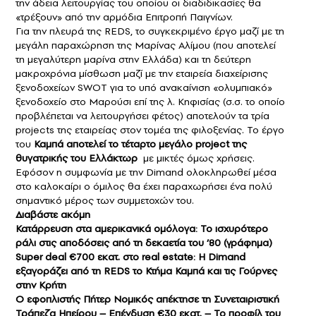
την άδεια λειτουργίας του οποίου οι διαδιδικασίες θα
«τρέξουν» από την αρμόδια Επιτροπή Παιγνίων.
Για την πλευρά της REDS, το συγκεκριμένο έργο μαζί με τη
μεγάλη παραχώρηση της Μαρίνας Αλίμου (που αποτελεί
τη μεγαλύτερη μαρίνα στην Ελλάδα) και τη δεύτερη
μακροχρόνια μίσθωση μαζί με την εταιρεία διαχείρισης
ξενοδοχείων SWOT για το υπό ανακαίνιση «ολυμπιακό»
ξενοδοχείο στο Μαρούσι επί της λ. Κηφισίας (σ.σ. το οποίο
προβλέπεται να λειτουργήσει φέτος) αποτελούν τα τρία
projects της εταιρείας στον τομέα της φιλοξενίας. Το έργο
του
Καμπά αποτελεί το τέταρτο μεγάλο project της
θυγατρικής του Ελλάκτωρ
με μικτές όμως χρήσεις.
Εφόσον η συμφωνία με την Dimand ολοκληρωθεί μέσα
στο καλοκαίρι ο όμιλος θα έχει παραχωρήσει ένα πολύ
σημαντικό μέρος των συμμετοχών του.
Διαβάστε ακόμη
Κατάρρευση στα αμερικανικά ομόλογα: To ισχυρότερο
ράλι στις αποδόσεις από τη δεκαετία του ’80 (γράφημα)
Super deal €700 εκατ. στο real estate: Η Dimand
εξαγοράζει από τη REDS το Κτήμα Καμπά και τις Γούρνες
στην Κρήτη
Ο εφοπλιστής Πήτερ Νομικός απέκτησε τη Συνεταιριστική
Τράπεζα Ηπείρου – Επένδυση €30 εκατ. – Το προφίλ του