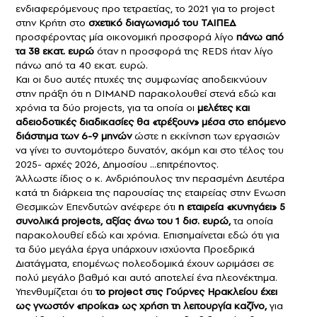
ενδιαφερόμενους προ τετραετίας, το 2021 για το project
στην Κρήτη στο
σχετικό διαγωνισμό του ΤΑΙΠΕΔ
προσφέροντας μία οικονομική προσφορά λίγο
πάνω από
τα 38 εκατ. ευρώ
όταν η προσφορά της REDS ήταν λίγο
πάνω από τα 40 εκατ. ευρώ.
Και οι δυο αυτές πτυχές της συμφωνίας αποδεικνύουν
στην πράξη ότι η DIMAND παρακολουθεί στενά εδώ και
χρόνια τα δύο projects, για τα οποία οι
μελέτες και
αδειοδοτικές διαδικασίες θα «τρέξουν» μέσα στο επόμενο
διάστημα των 6-9 μηνών
ώστε η εκκίνηση των εργασιών
να γίνει το συντομότερο δυνατόν, ακόμη και στο τέλος του
2025- αρχές 2026, Δημοσίου …επιτρέποντος.
Άλλωστε ίδιος ο κ. Ανδριόπουλος την περασμένη Δευτέρα
κατά τη διάρκεια της παρουσίας της εταιρείας στην Ενωση
Θεσμικών Επενδυτών ανέφερε ότι
η εταιρεία «κυνηγάει» 5
συνολικά projects, αξίας άνω του 1 δισ. ευρώ,
τα οποία
παρακολουθεί εδώ και χρόνια. Επισημαίνεται εδώ ότι για
τα δύο μεγάλα έργα υπάρχουν ισχύοντα Προεδρικά
Διατάγματα, επομένως πολεοδομικά έχουν ωριμάσει σε
πολύ μεγάλο βαθμό και αυτό αποτελεί ένα πλεονέκτημα.
Υπενθυμίζεται ότι
το project στις Γούρνες Ηρακλείου έχει
ως γνωστόν «προίκα» ως χρήση τη λειτουργία καζίνο,
για