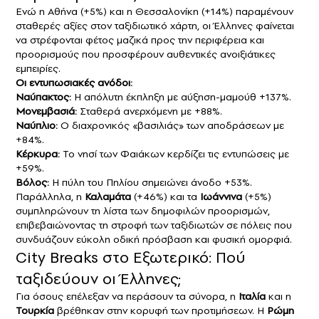
Ενώ η Αθήνα (+5%) και η Θεσσαλονίκη (+14%) παραμένουν
σταθερές αξίες στον ταξιδιωτικό χάρτη, οι Έλληνες φαίνεται
να στρέφονται φέτος μαζικά προς την περιφέρεια και
προορισμούς που προσφέρουν αυθεντικές ανοιξιάτικες
εμπειρίες.
Οι εντυπωσιακές ανόδοι:
Ναύπακτος:
Η απόλυτη έκπληξη με αύξηση-μαμούθ +137%.
Μονεμβασιά:
Σταθερά ανερχόμενη με +88%.
Ναύπλιο:
Ο διαχρονικός «βασιλιάς» των αποδράσεων με
+84%.
Κέρκυρα:
Το νησί των Φαιάκων κερδίζει τις εντυπώσεις με
+59%.
Βόλος:
Η πύλη του Πηλίου σημειώνει άνοδο +53%.
Παράλληλα, η
Καλαμάτα
(+46%) και τα
Ιωάννινα
(+5%)
συμπληρώνουν τη λίστα των δημοφιλών προορισμών,
επιβεβαιώνοντας τη στροφή των ταξιδιωτών σε πόλεις που
συνδυάζουν εύκολη οδική πρόσβαση και φυσική ομορφιά.
City Breaks στο Εξωτερικό: Πού
ταξιδεύουν οι Έλληνες;
Για όσους επέλεξαν να περάσουν τα σύνορα, η
Ιταλία
και η
Τουρκία
βρέθηκαν στην κορυφή των προτιμήσεων. Η
Ρώμη