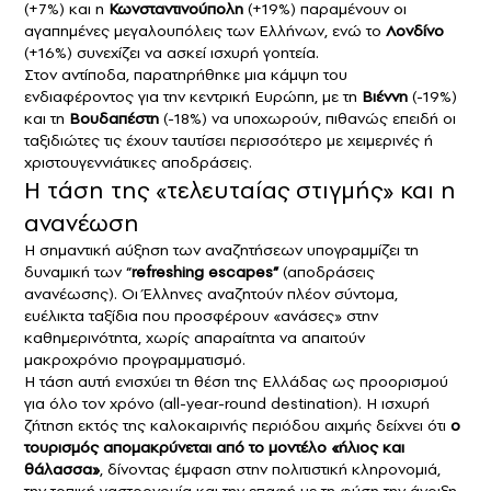
(+7%) και η
Κωνσταντινούπολη
(+19%) παραμένουν οι
αγαπημένες μεγαλουπόλεις των Ελλήνων, ενώ το
Λονδίνο
(+16%) συνεχίζει να ασκεί ισχυρή γοητεία.
Στον αντίποδα, παρατηρήθηκε μια κάμψη του
ενδιαφέροντος για την κεντρική Ευρώπη, με τη
Βιέννη
(-19%)
και τη
Βουδαπέστη
(-18%) να υποχωρούν, πιθανώς επειδή οι
ταξιδιώτες τις έχουν ταυτίσει περισσότερο με χειμερινές ή
χριστουγεννιάτικες αποδράσεις.
Η τάση της «τελευταίας στιγμής» και η
ανανέωση
Η σημαντική αύξηση των αναζητήσεων υπογραμμίζει τη
δυναμική των “
refreshing escapes”
(αποδράσεις
ανανέωσης). Οι Έλληνες αναζητούν πλέον σύντομα,
ευέλικτα ταξίδια που προσφέρουν «ανάσες» στην
καθημερινότητα, χωρίς απαραίτητα να απαιτούν
μακροχρόνιο προγραμματισμό.
Η τάση αυτή ενισχύει τη θέση της Ελλάδας ως προορισμού
για όλο τον χρόνο (all-year-round destination). Η ισχυρή
ζήτηση εκτός της καλοκαιρινής περιόδου αιχμής δείχνει ότι
ο
τουρισμός απομακρύνεται από το μοντέλο «ήλιος και
θάλασσα»
, δίνοντας έμφαση στην πολιτιστική κληρονομιά,