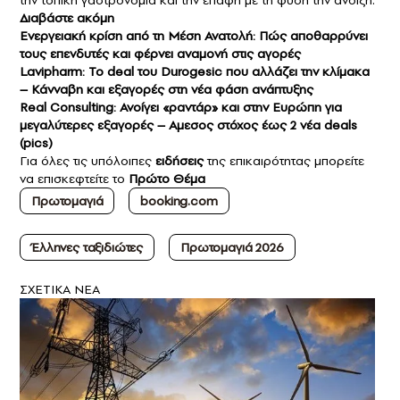
την τοπική γαστρονομία και την επαφή με τη φύση την άνοιξη.
Διαβάστε ακόμη
Ενεργειακή κρίση από τη Μέση Ανατολή: Πώς αποθαρρύνει
τους επενδυτές και φέρνει αναμονή στις αγορές
Lavipharm: Το deal του Durogesic που αλλάζει την κλίμακα
– Kάνναβη και εξαγορές στη νέα φάση ανάπτυξης
Real Consulting: Ανοίγει «ραντάρ» και στην Ευρώπη για
μεγαλύτερες εξαγορές – Αμεσος στόχος έως 2 νέα deals
(pics)
Για όλες τις υπόλοιπες
ειδήσεις
της επικαιρότητας μπορείτε
να επισκεφτείτε το
Πρώτο Θέμα
Πρωτομαγιά
booking.com
Έλληνες ταξιδιώτες
Πρωτομαγιά 2026
ΣXETIKA NEA