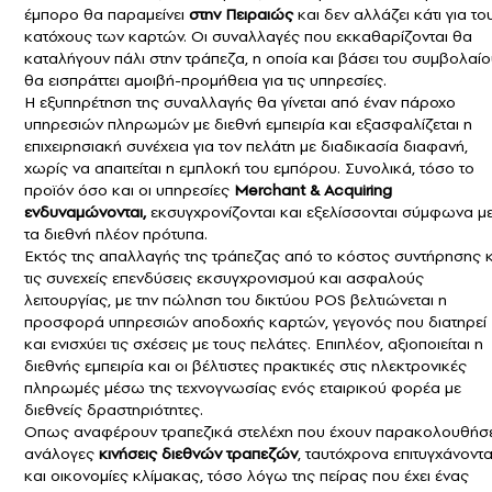
έμπορο θα παραμείνει
στην Πειραιώς
και δεν αλλάζει κάτι για το
κατόχους των καρτών. Οι συναλλαγές που εκκαθαρίζονται θα
καταλήγουν πάλι στην τράπεζα, η οποία και βάσει του συμβολαί
θα εισπράττει αμοιβή-προμήθεια για τις υπηρεσίες.
Η εξυπηρέτηση της συναλλαγής θα γίνεται από έναν πάροχο
υπηρεσιών πληρωμών με διεθνή εμπειρία και εξασφαλίζεται η
επιχειρησιακή συνέχεια για τον πελάτη με διαδικασία διαφανή,
χωρίς να απαιτείται η εμπλοκή του εμπόρου. Συνολικά, τόσο το
προϊόν όσο και οι υπηρεσίες
Merchant & Αcquiring
ενδυναμώνονται,
εκσυγχρονίζονται και εξελίσσονται σύμφωνα μ
τα διεθνή πλέον πρότυπα.
Εκτός της απαλλαγής της τράπεζας από το κόστος συντήρησης κ
τις συνεχείς επενδύσεις εκσυγχρονισμού και ασφαλούς
λειτουργίας, με την πώληση του δικτύου POS βελτιώνεται η
προσφορά υπηρεσιών αποδοχής καρτών, γεγονός που διατηρεί
και ενισχύει τις σχέσεις με τους πελάτες. Επιπλέον, αξιοποιείται η
διεθνής εμπειρία και οι βέλτιστες πρακτικές στις ηλεκτρονικές
πληρωμές μέσω της τεχνογνωσίας ενός εταιρικού φορέα με
διεθνείς δραστηριότητες.
Οπως αναφέρουν τραπεζικά στελέχη που έχουν παρακολουθήσε
ανάλογες
κινήσεις διεθνών τραπεζών
, ταυτόχρονα επιτυγχάνοντα
και οικονομίες κλίμακας, τόσο λόγω της πείρας που έχει ένας