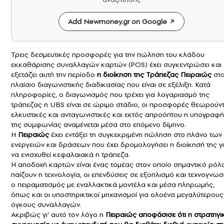
Add Newmoney.gr on Google
Τρεις δεσμευτικές προσφορές για την πώληση του κλάδου
εκκαθάρισης συναλλαγών καρτών (POS) έχει συγκεντρώσει και
εξετάζει αυτή την περίοδο
η διοίκηση της Τράπεζας Πειραιώς
στ
πλαίσιο διαγωνιστικής διαδικασίας που είναι σε εξέλιξη. Κατά
πληροφορίες, ο διαγωνισμός που τρέχει για λογαριασμό της
τράπεζας η UBS είναι σε ώριμο στάδιο, οι προσφορές θεωρούντ
ελκυστικές και ανταγωνιστικές και εκτός απροόπτου η υπογραφή
της συμφωνίας αναμένεται μέσα στο επόμενο δίμηνο.
Η
Πειραιώς
έχει εντάξει τη συγκεκριμένη πώληση στο πλάνο των
ενεργειών και δράσεων που έχει δρομολογήσει η διοίκησή της γ
να ενισχυθεί κεφαλαιακά η τράπεζα.
Η αποδοχή καρτών είναι ένας τομέας στον οποίο σημαντικό ρόλ
παίζουν η τεχνολογία, οι επενδύσεις σε εξοπλισμό και τεχνογνωσ
ο πειραματισμός με εναλλακτικά μοντέλα και μέσα πληρωμής,
όπως και οι υποστηρικτικοί μηχανισμοί για ολοένα μεγαλύτερους
όγκους συναλλαγών.
Ακριβώς γι’ αυτό τον λόγο η
Πειραιώς αποφάσισε ότι η στρατηγι