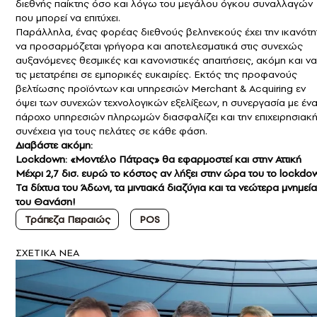
διεθνής παίκτης όσο και λόγω του μεγάλου όγκου συναλλαγών
που μπορεί να επιτύχει.
Παράλληλα, ένας φορέας διεθνούς βεληνεκούς έχει την ικανότη
να προσαρμόζεται γρήγορα και αποτελεσματικά στις συνεχώς
αυξανόμενες θεσμικές και κανονιστικές απαιτήσεις, ακόμη και να
τις μετατρέπει σε εμπορικές ευκαιρίες. Εκτός της προφανούς
βελτίωσης προϊόντων και υπηρεσιών Merchant & Acquiring εν
όψει των συνεχών τεχνολογικών εξελίξεων, η συνεργασία με έν
πάροχο υπηρεσιών πληρωμών διασφαλίζει και την επιχειρησιακ
συνέχεια για τους πελάτες σε κάθε φάση.
Διαβάστε ακόμη:
Lockdown: «Μοντέλο Πάτρας» θα εφαρμοστεί και στην Αττική
Μέχρι 2,7 δισ. ευρώ το κόστος αν λήξει στην ώρα του το lockdo
Τα δίχτυα του Άδωνι, τα μιντιακά διαζύγια και τα νεώτερα μνημεία
του Θανάση!
Τράπεζα Πειραιώς
POS
ΣXETIKA NEA