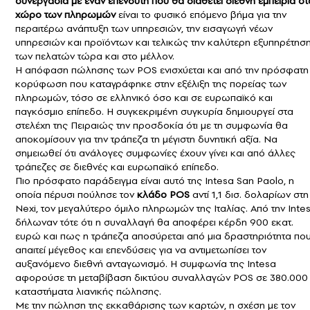
συνεργασία με έναν επενδυτή που θα διαθέτει διεθνή εμπειρία στ
χώρο των πληρωμών
είναι το φυσικό επόμενο βήμα για την
περαιτέρω ανάπτυξη των υπηρεσιών, την εισαγωγή νέων
υπηρεσιών και προϊόντων και τελικώς την καλύτερη εξυπηρέτησ
των πελατών τώρα και στο μέλλον.
Η απόφαση πώλησης των POS ενισχύεται και από την πρόσφατη
κορύφωση που καταγράφηκε στην εξέλιξη της πορείας των
πληρωμών, τόσο σε ελληνικό όσο και σε ευρωπαϊκό και
παγκόσμιο επίπεδο. Η συγκεκριμένη συγκυρία δημιουργεί στα
στελέχη της Πειραιώς την προσδοκία ότι με τη συμφωνία θα
αποκομίσουν για την τράπεζα τη μέγιστη δυνητική αξία. Να
σημειωθεί ότι ανάλογες συμφωνίες έχουν γίνει και από άλλες
τράπεζες σε διεθνές και ευρωπαϊκό επίπεδο.
Πιο πρόσφατο παράδειγμα είναι αυτό της Intesa San Paolo, η
οποία πέρυσι πούλησε τον
κλάδο POS
αντί 1,1 δισ. δολαρίων στη
Nexi, τον μεγαλύτερο όμιλο πληρωμών της Ιταλίας. Από την Inte
δήλωναν τότε ότι η συναλλαγή θα αποφέρει κέρδη 900 εκατ.
ευρώ και πως η τράπεζα αποσύρεται από μια δραστηριότητα πο
απαιτεί μέγεθος και επενδύσεις για να αντιμετωπίσει τον
αυξανόμενο διεθνή ανταγωνισμό. Η συμφωνία της Intesa
αφορούσε τη μεταβίβαση δικτύου συναλλαγών POS σε 380.000
καταστήματα λιανικής πώλησης.
Με την πώληση της εκκαθάρισης των καρτών, η σχέση με τον