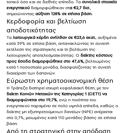
τοπικό όσο και σε διεθνές επίπεδο. Τα
συνολικά στοιχεία
ενεργητικού
διαμορφώθηκαν στ
α €2,7 δισ.
,
σημειώνοντας
αύξηση 128% σε ετήσια βάση.
Κερδοφορία και βελτίωση
αποδοτικότητας
Τα
λειτουργικά κέρδη ανήλθαν σε €23,6 εκατ.
, αυξημένα
κατά 39% σε ετήσια βάση, αντανακλώντας τη συνεπή
εκτέλεση της στρατηγικής και τη βελτίωση της
λειτουργικής αποτελεσματικότητας. Ο
δείκτης κόστους
προς έσοδα διαμορφώθηκε στο 47,6%,
βελτιωμένος
κατά 1 ποσοστιαία μονάδα, διασφαλίζοντας τη συνετή
διαχείριση των δαπανών.
Εύρωστη χρηματοοικονομική θέση
Η Τράπεζα διατηρεί ισχυρή κεφαλαιακή θέση, με τον
δείκτη Κοινών Μετοχών της Κατηγορίας 1 (CET1) να
διαμορφώνεται στο 19,7%
, ενώ η ποιότητα του
ενεργητικού παραμένει σε πολύ υψηλά επίπεδα, καθώς ο
δείκτης μη εξυπηρετούμενων δανείων (NPE) ανέρχεται
στο 0,7%, μειωμένος κατά 110 μονάδες βάσης σε ετήσια
βάση.
Από τη στρατηγική στην απόδοση