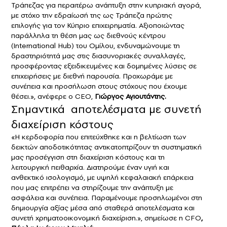
Τράπεζας για περαιτέρω ανάπτυξη στην κυπριακή αγορά,
με στόχο την εδραίωσή της ως Τράπεζα πρώτης
επιλογής για τον Κύπριο επιχειρηματία. Αξιοποιώντας
παράλληλα τη θέση μας ως διεθνούς κέντρου
(International Ηub) του Ομίλου, ενδυναμώνουμε τη
δραστηριότητά μας στις διασυνοριακές συναλλαγές,
προσφέροντας εξειδικευμένες και δομημένες λύσεις σε
επιχειρήσεις με διεθνή παρουσία. Προχωράμε με
συνέπεια και προσήλωση στους στόχους που έχουμε
θέσει.», ανέφερε ο CEO,
Γιώργος Αγιουτάντης.
Σημαντικά αποτελέσματα με συνετή
διαχείριση κόστους
«Η κερδοφορία που επιτεύχθηκε και η βελτίωση των
δεικτών αποδοτικότητας αντικατοπτρίζουν τη συστηματική
μας προσέγγιση στη διαχείριση κόστους και τη
λειτουργική πειθαρχία. Διατηρούμε έναν υγιή και
ανθεκτικό ισολογισμό, με υψηλή κεφαλαιακή επάρκεια
που μας επιτρέπει να στηρίζουμε την ανάπτυξη με
ασφάλεια και συνέπεια. Παραμένουμε προσηλωμένοι στη
δημιουργία αξίας μέσα από σταθερά αποτελέσματα και
συνετή χρηματοοικονομική διαχείριση.», σημείωσε η CFO
,