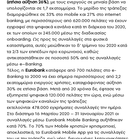
(ετήσια αύξηση 26%)
, με τους ενεργούς σε μηναία βάση να
υπολογίζονται σε 1,7 εκατομμύρια. Το μερίδιο της τράπεζας
διαμορφώθηκε σε 33% στο
mobile
και 27% στο
internet
banking
, με περισσότερους από 620.000 πελάτες να έχουν
εγγραφεί στα ψηφιακά κανάλια κατά τη διάρκεια του 2020,
εκ των οποίων οι 245.000 μέσω της διαδικασίας
onboarding
. Ως προς τις συναλλαγές στα φυσικά
καταστήματα, αυτές μειώθηκαν το δ’ τρίμηνο του 2020 κατά
τα 2/3 των επιπέδων προ κορωνοιού, καθώς
αντικαταστάθηκαν σε ποσοστό 50% από τις συναλλαγές
μέσω
e
–
Banking
.
Τέλος, η
Eurobank
κατάφερε από 700 πελάτες στο
e
-
Β
anking
το 2000 να έχει σήμερα περισσότερους από 2,2
εκατομμύρια ενεργούς χρήστες, καταγράφοντας αύξηση
30% σε ετήσια βάση. Μετά από 20 χρόνια δε, έφτασε να
εξυπηρετεί ψηφιακά 120.000 πελάτες την ώρα, ενώ μέσω
των ψηφιακών καναλιών της τράπεζας
εκτελούνται 478.000 εγχρήματες συναλλαγές την ημέρα.
Στο διάστημα 16 Μαρτίου 2020 – 31 Ιανουαρίου 2021 οι
συναλλαγές μέσω Eurobank Mobile Banking αυξήθηκαν
κατά 70%. Tο 70% των Mobile χρηστών χρησιμοποιεί,
αποκλειστικά, το Eurobank Mobile App για τις συναλλαγές
του με την τράπεζα, ενώ νέες, διευρυμένες λειτουργικότητες