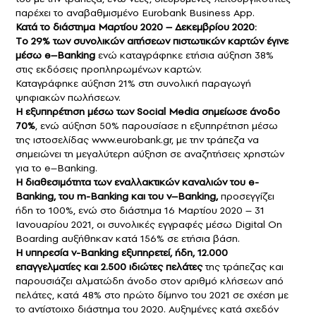
παρέχει το αναβαθμισμένο Eurobank Business App.
Κατά το διάστημα Μαρτίου 2020 – Δεκεμβρίου 2020:
Tο 29% των συνολικών αιτήσεων πιστωτικών καρτών έγινε
μέσω e–Banking
ενώ καταγράφηκε ετήσια αύξηση 38%
στις εκδόσεις προπληρωμένων καρτών.
Καταγράφηκε αύξηση 21% στη συνολική παραγωγή
ψηφιακών πωλήσεων.
Η εξυπηρέτηση μέσω των Social Media σημείωσε άνοδο
70%
, ενώ αύξηση 50% παρουσίασε η εξυπηρέτηση μέσω
της ιστοσελίδας www.eurobank.gr, με την τράπεζα να
σημειώνει τη μεγαλύτερη αύξηση σε αναζητήσεις χρηστών
για το e–Banking.
Η διαθεσιμότητα των εναλλακτικών καναλιών του e-
Banking, του m-Banking και του v–Banking,
προσεγγίζει
ήδη το 100%, ενώ στο διάστημα 16 Μαρτίου 2020 – 31
Ιανουαρίου 2021, οι συνολικές εγγραφές μέσω Digital On
Boarding αυξήθηκαν κατά 156% σε ετήσια βάση.
Η υπηρεσία v-Banking εξυπηρετεί, ήδη, 12.000
επαγγελματίες και 2.500 ιδιώτες πελάτες
της τράπεζας και
παρουσιάζει αλματώδη άνοδο στον αριθμό κλήσεων από
πελάτες, κατά 48% στο πρώτο δίμηνο του 2021 σε σχέση με
το αντίστοιχο διάστημα του 2020. Αυξημένες κατά σχεδόν