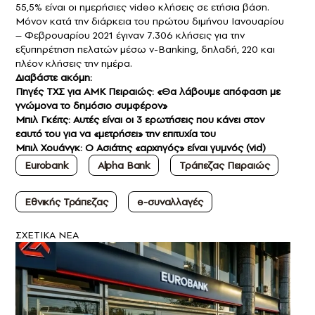
55,5% είναι οι ημερήσιες video κλήσεις σε ετήσια βάση.
Μόνον κατά την διάρκεια του πρώτου διμήνου Ιανουαρίου
– Φεβρουαρίου 2021 έγιναν 7.306 κλήσεις για την
εξυπηρέτηση πελατών μέσω v-Banking, δηλαδή, 220 και
πλέον κλήσεις την ημέρα.
Διαβάστε ακόμη:
Πηγές ΤΧΣ για ΑΜΚ Πειραιώς: «Θα λάβουμε απόφαση με
γνώμονα το δημόσιο συμφέρον»
Μπιλ Γκέιτς: Αυτές είναι οι 3 ερωτήσεις που κάνει στον
εαυτό του για να «μετρήσει» την επιτυχία του
Μπιλ Χουάνγκ: Ο Ασιάτης «αρχηγός» είναι γυμνός (vid)
Eurobank
Alpha Bank
Τράπεζας Πειραιώς
Εθνικής Τράπεζας
e-συναλλαγές
ΣXETIKA NEA