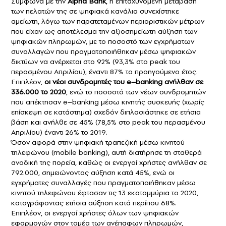
Σύμφωνα με την
Alpha
Bank
, η επιταχυνόμενη μετάβαση
των πελατών της σε ψηφιακά κανάλια συνεχίστηκε
αμείωτη, λόγω των παρατεταμένων περιοριστικών μέτρων
που είχαν ως αποτέλεσμα την αξιοσημείωτη αύξηση των
ψηφιακών πληρωμών, με το ποσοστό των εγχρήματων
συναλλαγών που πραγματοποιήθηκαν μέσω ψηφιακών
δικτύων να ανέρχεται στο 92% (93,3% στο
peak
του
περασμένου Απριλίου), έναντι 87% το προηγούμενο έτος.
Επιπλέον,
οι νέοι συνδρομητές του
e
–
banking
ανήλθαν σε
336.000 το 2020
, ενώ το ποσοστό των νέων συνδρομητών
που απέκτησαν
e
–
banking
μέσω κινητής συσκευής (χωρίς
επίσκεψη σε κατάστημα) σχεδόν διπλασιάστηκε σε ετήσια
βάση και ανήλθε σε 45% (78,5% στο
peak
του περασμένου
Απριλίου) έναντι 26% το 2019.
Όσον αφορά στην ψηφιακή τραπεζική μέσω κινητού
τηλεφώνου (
mobile
banking
), αυτή διατήρησε τη σταθερά
ανοδική της πορεία, καθώς οι ενεργοί χρήστες ανήλθαν σε
792.000, σημειώνοντας αύξηση κατά 45%, ενώ οι
εγχρήματες συναλλαγές που πραγματοποιήθηκαν μέσω
κινητού τηλεφώνου έφτασαν τις 13 εκατομμύρια το 2020,
καταγράφοντας ετήσια αύξηση κατά περίπου 68%.
Επιπλέον, οι ενεργοί χρήστες όλων των ψηφιακών
εφαρμογών στον τομέα των ανέπαφων πληρωμών,