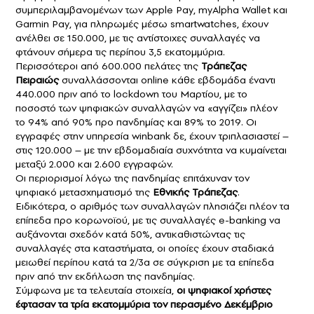
συμπεριλαμβανομένων των
Apple
Pay
,
myAlpha
Wallet
και
Garmin
Pay
, για πληρωμές μέσω
smartwatches
, έχουν
ανέλθει σε 150.000, με τις αντίστοιχες συναλλαγές να
φτάνουν σήμερα τις περίπου 3,5 εκατομμύρια.
Περισσότεροι από 600.000 πελάτες της
Τράπεζας
Πειραιώς
συναλλάσσονται
online
κάθε εβδομάδα έναντι
440.000 πριν από το
lockdown
του Μαρτίου, με το
ποσοστό των ψηφιακών συναλλαγών να «αγγίζει» πλέον
το 94% από 90% προ πανδημίας και 89% το 2019. Οι
εγγραφές στην υπηρεσία
winbank
δε, έχουν τριπλασιαστεί –
στις 120.000 – με την εβδομαδιαία συχνότητα να κυμαίνεται
μεταξύ 2.000 και 2.600 εγγραφών.
Οι περιορισμοί λόγω της πανδημίας επιτάχυναν τον
ψηφιακό μετασχηματισμό της
Εθνικής Τράπεζας
.
Ειδικότερα, ο αριθμός των συναλλαγών πλησιάζει πλέον τα
επίπεδα προ κορωνοϊού, με τις συναλλαγές e-banking να
αυξάνονται σχεδόν κατά 50%, αντικαθιστώντας τις
συναλλαγές στα καταστήματα, οι οποίες έχουν σταδιακά
μειωθεί περίπου κατά τα 2/3α σε σύγκριση με τα επίπεδα
πριν από την εκδήλωση της πανδημίας.
Σύμφωνα με τα τελευταία στοιχεία,
οι ψηφιακοί χρήστες
έφτασαν τα τρία εκατομμύρια τον περασμένο Δεκέμβριο