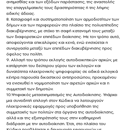
αντιμισθίας και των εξόδων παράστασης, της αναστολής
της επαγγελματικής τους δραστηριότητας ή της λήψης
ειδικής άδειας.
8. Καταγραφή και συστηματοποίηση των αρμοδιοτήτων των
δήμων και των περιφερειών στο πλαίσιο της πολυεπίπεδης
διακυβέρνησης, με στόχο τη σαφή κατανομή τους μεταξύ
των διαφορετικών επιπέδων διοίκησης. Με τον τρόπο αυτό,
αποφεύγονται επικαλύψεις και κενά, ενώ ενισχύεται η
συνεργασία μεταξύ των επιπέδων διακυβέρνησης προς
όφελος του πολίτη.
9. Αλλαγή του τρόπου εκλογής αυτοδιοικητικών αρχών, με
κατάργηση του δεύτερου γύρου των εκλογών και
δυνατότητα ηλεκτρονικής ψηφοφορίας σε ειδικά εκλογικά
κέντρα παρουσία δικαστικού αντιπροσώπου, προκειμένου
να ενισχυθεί η νομιμοποίηση των αιρετών αρχών και η
συμμετοχή των δημοτών.
10.Ψηφιακός μετασχηματισμός της Αυτοδιοίκησης. Υπάρχει
μια συνειδητή επιλογή στον Κώδικα να λειτουργούν
ηλεκτρονικές εφαρμογές προς υποβοήθηση της
συμμετοχής των πολιτών στα όργανα της αυτοδιοίκησης,
αλλά και της εξυπηρέτησής τους στην καθημερινή
διάδραση με την αυτοδιοίκηση. Έτσι, στο πλαίσιο του
Κώδικα προβλέπεται η δημιουργία εφαρμογών με