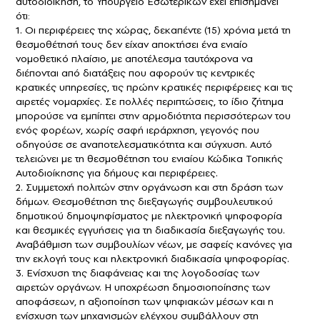
αυτοδιοίκηση, το Υπουργείο Εσωτερικών έχει επισημάνει
ότι:
1. Οι περιφέρειες της χώρας, δεκαπέντε (15) χρόνια μετά τη
θεσμοθέτησή τους δεν είχαν αποκτήσει ένα ενιαίο
νομοθετικό πλαίσιο, με αποτέλεσμα ταυτόχρονα να
διέπονται από διατάξεις που αφορούν τις κεντρικές
κρατικές υπηρεσίες, τις πρώην κρατικές περιφέρειες και τις
αιρετές νομαρχίες. Σε πολλές περιπτώσεις, το ίδιο ζήτημα
μπορούσε να εμπίπτει στην αρμοδιότητα περισσότερων του
ενός φορέων, χωρίς σαφή ιεράρχηση, γεγονός που
οδηγούσε σε αναποτελεσματικότητα και σύγχυση. Αυτό
τελειώνει με τη θεσμοθέτηση του ενιαίου Κώδικα Τοπικής
Αυτοδιοίκησης για δήμους και περιφέρειες.
2. Συμμετοχή πολιτών στην οργάνωση και στη δράση των
δήμων. Θεσμοθέτηση της διεξαγωγής συμβουλευτικού
δημοτικού δημοψηφίσματος με ηλεκτρονική ψηφοφορία
και θεσμικές εγγυήσεις για τη διαδικασία διεξαγωγής του.
Αναβάθμιση των συμβουλίων νέων, με σαφείς κανόνες για
την εκλογή τους και ηλεκτρονική διαδικασία ψηφοφορίας.
3. Ενίσχυση της διαφάνειας και της λογοδοσίας των
αιρετών οργάνων. Η υποχρέωση δημοσιοποίησης των
αποφάσεων, η αξιοποίηση των ψηφιακών μέσων και η
ενίσχυση των μηχανισμών ελέγχου συμβάλλουν στη