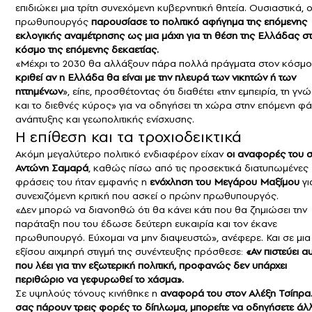
επιδιώκει μια τρίτη συνεχόμενη κυβερνητική θητεία. Ουσιαστικά, 
πρωθυπουργός
παρουσίασε το πολιτικό αφήγημα της επόμενης
εκλογικής αναμέτρησης ως μια μάχη για τη θέση της Ελλάδας σ
κόσμο της επόμενης δεκαετίας.
«Μέχρι το 2030 θα αλλάξουν πάρα πολλά πράγματα στον κόσμο
κριθεί αν η Ελλάδα θα είναι με την πλευρά των νικητών ή των
ηττημένων
», είπε, προσθέτοντας ότι διαθέτει «την εμπειρία, τη γν
και το διεθνές κύρος» για να οδηγήσει τη χώρα στην επόμενη φ
ανάπτυξης και γεωπολιτικής ενίσχυσης.
Η επίθεση και τα τροχιοδεικτικά
Ακόμη μεγαλύτερο πολιτικό ενδιαφέρον είχαν
οι αναφορές του σ
Αντώνη Σαμαρά
, καθώς πίσω από τις προσεκτικά διατυπωμένες
φράσεις του ήταν εμφανής η
ενόχληση του Μεγάρου Μαξίμου
γι
συνεχιζόμενη κριτική που ασκεί ο πρώην πρωθυπουργός.
«Δεν μπορώ να διανοηθώ ότι θα κάνει κάτι που θα ζημιώσει την
παράταξη που του έδωσε δεύτερη ευκαιρία και τον έκανε
πρωθυπουργό. Εύχομαι να μην διαψευστώ», ανέφερε. Και σε μια
εξίσου αιχμηρή στιγμή της συνέντευξης πρόσθεσε:
«Αν πιστεύει α
που λέει για την εξωτερική πολιτική, προφανώς δεν υπάρχει
περιθώριο να γεφυρωθεί το χάσμα».
Σε υψηλούς τόνους κινήθηκε η
αναφορά του στον Αλέξη Τσίπρα
σας πάρουν τρεις φορές το δίπλωμα, μπορείτε να οδηγήσετε άλ