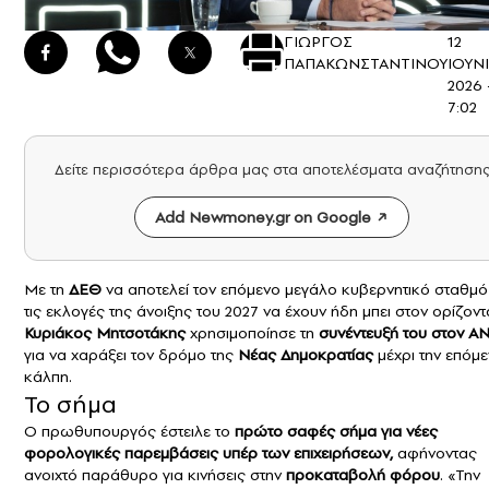
ΓΙΩΡΓΟΣ
12
ΠΑΠΑΚΩΝΣΤΑΝΤΙΝΟΥ
ΙΟΥΝ
2026 
7:02
Δείτε περισσότερα άρθρα μας στα αποτελέσματα αναζήτηση
Add Newmoney.gr on Google
Με τη
ΔΕΘ
να αποτελεί τον επόμενο μεγάλο κυβερνητικό σταθμό
τις εκλογές της άνοιξης του 2027 να έχουν ήδη μπει στον ορίζοντ
Κυριάκος Μητσοτάκης
χρησιμοποίησε τη
συνέντευξή του στον Α
για να χαράξει τον δρόμο της
Νέας Δημοκρατίας
μέχρι την επόμ
κάλπη.
Το σήμα
Ο πρωθυπουργός έστειλε το
πρώτο σαφές σήμα για νέες
φορολογικές παρεμβάσεις υπέρ των επιχειρήσεων,
αφήνοντας
ανοιχτό παράθυρο για κινήσεις στην
προκαταβολή φόρου
. «Την