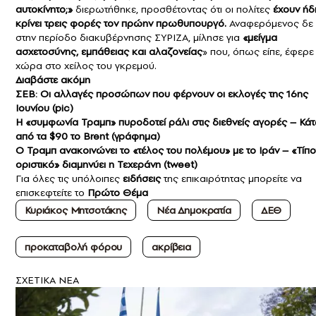
αυτοκίνητο;»
διερωτήθηκε, προσθέτοντας ότι οι πολίτες
έχουν ήδ
κρίνει τρεις φορές τον πρώην πρωθυπουργό.
Αναφερόμενος δε
στην περίοδο διακυβέρνησης ΣΥΡΙΖΑ, μίλησε για
«μείγμα
ασχετοσύνης, εμπάθειας και αλαζονείας
» που, όπως είπε, έφερε
χώρα στο χείλος του γκρεμού.
Διαβάστε ακόμη
ΣΕΒ: Οι αλλαγές προσώπων που φέρνουν οι εκλογές της 16ης
Ιουνίου (pic)
Η «συμφωνία Τραμπ» πυροδοτεί ράλι στις διεθνείς αγορές – Κά
από τα $90 το Brent (γράφημα)
Ο Τραμπ ανακοινώνει το «τέλος του πολέμου» με το Ιράν – «Τίπ
οριστικό» διαμηνύει η Τεχεράνη (tweet)
Για όλες τις υπόλοιπες
ειδήσεις
της επικαιρότητας μπορείτε να
επισκεφτείτε το
Πρώτο Θέμα
Κυριάκος Μητσοτάκης
Νέα Δημοκρατία
ΔΕΘ
προκαταβολή φόρου
ακρίβεια
ΣXETIKA NEA