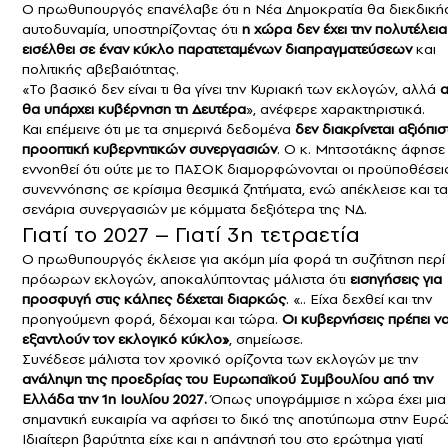
Ο πρωθυπουργός επανέλαβε ότι η Νέα Δημοκρατία θα διεκδική
αυτοδυναμία, υποστηρίζοντας ότι
η χώρα δεν έχει την πολυτέλεια
εισέλθει σε έναν κύκλο παρατεταμένων διαπραγματεύσεων
και
πολιτικής αβεβαιότητας.
«Το βασικό δεν είναι τι θα γίνει την Κυριακή των εκλογών, αλλά
α
θα υπάρχει κυβέρνηση τη Δευτέρα
», ανέφερε χαρακτηριστικά.
Και επέμεινε ότι με τα σημερινά δεδομένα
δεν διακρίνεται αξιόπισ
προοπτική κυβερνητικών συνεργασιών
. Ο κ. Μητσοτάκης άφησε
εννοηθεί ότι ούτε με το ΠΑΣΟΚ διαμορφώνονται οι προϋποθέσει
συνεννόησης σε κρίσιμα θεσμικά ζητήματα, ενώ απέκλεισε και τα
σενάρια συνεργασιών με κόμματα δεξιότερα της ΝΔ.
Γιατί το 2027 – Γιατί 3η τετραετία
Ο πρωθυπουργός έκλεισε για ακόμη μία φορά τη συζήτηση περί
πρόωρων εκλογών, αποκαλύπτοντας μάλιστα ότι
εισηγήσεις για
προσφυγή στις κάλπες δέχεται διαρκώς
. «.. Είχα δεχθεί και την
προηγούμενη φορά, δέχομαι και τώρα.
Οι κυβερνήσεις πρέπει ν
εξαντλούν τον εκλογικό κύκλο»
, σημείωσε.
Συνέδεσε μάλιστα τον χρονικό ορίζοντα των εκλογών με την
ανάληψη της προεδρίας του Ευρωπαϊκού Συμβουλίου από την
Ελλάδα την 1η Ιουλίου 2027.
Όπως υπογράμμισε η χώρα έχει μια
σημαντική ευκαιρία να αφήσει το δικό της αποτύπωμα στην Ευρ
Ιδιαίτερη βαρύτητα είχε και η απάντησή του στο ερώτημα γιατί