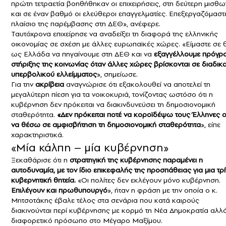
πρώτη τετραετία βοηθήθηκαν οι επιχειρήσεις, στη δεύτερη μισθω
και σε έναν βαθμό οι ελεύθεροι επαγγελματίες. Επεξεργαζόμαστ
πλαίσιο της παρέμβασης στη ΔΕΘ», ανέφερε.
Ταυτόχρονα επιχείρησε να αναδείξει τη διαφορά της ελληνικής
οικονομίας σε σχέση με άλλες ευρωπαϊκές χώρες. «Είμαστε σε 
ως Ελλάδα να πηγαίνουμε στη ΔΕΘ και να
εξαγγέλλουμε πρόγρ
στήριξης της κοινωνίας όταν άλλες χώρες βρίσκονται σε διαδικ
υπερβολικού ελλείμματος
», σημείωσε.
Για την
ακρίβεια
αναγνώρισε ότι εξακολουθεί να αποτελεί τη
μεγαλύτερη πίεση για τα νοικοκυριά, τονίζοντας ωστόσο ότι η
κυβέρνηση δεν πρόκειται να διακινδυνεύσει τη δημοσιονομική
σταθερότητα.
«Δεν πρόκειται ποτέ να κοροϊδέψω τους Έλληνες ο
να θέσω σε αμφισβήτηση τη δημοσιονομική σταθερότητα
», είπε
χαρακτηριστικά.
«Μία κάλπη – μία κυβέρνηση»
Ξεκαθάρισε ότι η
στρατηγική της κυβέρνησης παραμένει η
αυτοδυναμία, με τον ίδιο επικεφαλής της προσπάθειας για μια τρί
κυβερνητική θητεία.
«Οι πολίτες δεν εκλέγουν μόνο κυβέρνηση.
Επιλέγουν και πρωθυπουργό
», ήταν η φράση με την οποία ο κ.
Μητσοτάκης έβαλε τέλος στα σενάρια που κατά καιρούς
διακινούνται περί κυβέρνησης με κορμό τη Νέα Δημοκρατία αλλ
διαφορετικό πρόσωπο στο Μέγαρο Μαξίμου.