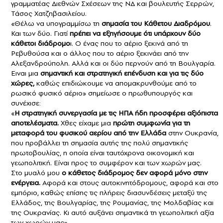
γραμματέας Διεθνών Σχέσεων της ΝΔ και βουλευτής Σερρών,
Τάσος Χατζηβασιλείου.
«Θέλω να υπογραμμίσω τη
σημασία του Kάθετου Διαδρόμου
.
Και των δύο. Γιατί
πρέπει να εξηγήσουμε ότι υπάρχουν δύο
κάθετοι διάδρομο
ι. Ο ένας που το αέριο ξεκινά από τη
Ρεβυθούσα και ο άλλος που το αέριο ξεκινάει από την
Αλεξανδρούπολη. Αλλά και οι δύο περνούν από τη Βουλγαρία.
Ειναι μια
σημαντική και στρατηγική επένδυση και για τις δύο
χώρες,
καθώς επιδιώκουμε να απομακρυνθούμε από το
ρωσικό φυσικό αέριο» σημείωσε ο πρωθυπουργός και
συνέχισε:
«
Η στρατηγική συνεργασία με τις ΗΠΑ ήδη προσφέρει αξιόπιστα
αποτελέσματα.
Χθες είχαμε μια
πρώτη συμφωνία για τη
μεταφορά του φυσικού αερίου από την Ελλάδα
στην Ουκρανία,
που προβάλλει τη σημασία αυτής της πολύ σημαντικής
πρωτοβουλίας, η οποία είναι ταυτόχρονα οικονομική και
γεωπολιτική. Είναι προς το συμφέρον και των χωρών μας.
Στο μυαλό μου
ο κάθετος διάδρομος δεν αφορά μόνο στην
ενέργεια.
Αφορά και στους αυτοκινητόδρομους, αφορά και στο
εμπόριο, καθώς επίσης τις πλήρεις διασυνδέσεις μεταξύ της
Ελλάδος, της Βουλγαρίας, της Ρουμανίας, της Μολδαβίας και
της Ουκρανίας. Κι αυτό αυξάνει σημαντικά τη γεωπολιτική αξία
των χωρών μας».