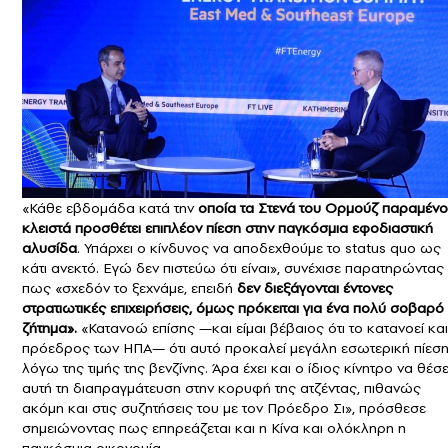
«Κάθε εβδομάδα κατά την
οποία τα Στενά του Ορμούζ παραμέν
κλειστά προσθέτει επιπλέον πίεση στην παγκόσμια εφοδιαστική
αλυσίδα
. Υπάρχει ο κίνδυνος να αποδεχθούμε το status quo ως
κάτι ανεκτό. Εγώ δεν πιστεύω ότι είναι», συνέχισε παρατηρώντας
πως «σχεδόν το ξεχνάμε, επειδή
δεν διεξάγονται έντονες
στρατιωτικές επιχειρήσεις, όμως πρόκειται για ένα πολύ σοβαρό
ζήτημα».
«Κατανοώ επίσης —και είμαι βέβαιος ότι το κατανοεί και
πρόεδρος των ΗΠΑ— ότι αυτό προκαλεί μεγάλη εσωτερική πίεσ
λόγω της τιμής της βενζίνης. Άρα έχει και ο ίδιος κίνητρο να θέσε
αυτή τη διαπραγμάτευση στην κορυφή της ατζέντας, πιθανώς
ακόμη και στις συζητήσεις του με τον Πρόεδρο Σι», πρόσθεσε
σημειώνοντας πως επηρεάζεται και η Κίνα και ολόκληρη η