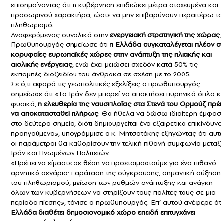
επισημαίνοντας ότι η κυβέρνηση επιδιώκει μέτρα στοχευμένα και
προσωρινού χαρακτήρα, ώστε να μην επιβαρύνουν περαιτέρω τ
πληθωρισμό.
Αναφερόμενος συνολικά στην
ενεργειακή στρατηγική της χώρας
Πρωθυπουργός σημείωσε ότι
η Ελλάδα συγκαταλέγεται πλέον σ
κορυφαίες ευρωπαϊκές χώρες στην ανάπτυξη της ηλιακής και
αιολικής ενέργειας
, ενώ έχει μειώσει σχεδόν κατά 50% τις
εκπομπές διοξειδίου του άνθρακα σε σχέση με το 2005.
Σε ό,τι αφορά τις γεωπολιτικές εξελίξεις ο πρωθυπουργός
σημείωσε ότι «Το Ιράν δεν μπορεί να αποκτήσει πυρηνικό όπλο κ
φυσικά,
η ελευθερία της ναυσιπλοΐας στα Στενά του Ορμούζ πρέ
να αποκατασταθεί πλήρως
. Θα ήθελα να δώσω ιδιαίτερη έμφα
στο δεύτερο σημείο, διότι δημιουργείται ένα εξαιρετικά επικίνδυν
προηγούμενο», υπογράμμισε ο κ. Μητσοτάκης εξηγώντας ότι αυτ
οι παράμετροι θα καθορίσουν την τελική πιθανή συμφωνία μεταξ
Ιράν και Ηνωμένων Πολιτειών.
«Πρέπει να είμαστε σε θέση να προετοιμαστούμε για ένα πιθανό
αρνητικό σενάριο: παράταση της σύγκρουσης, σημαντική αύξηση
του πληθωρισμού, μείωση των ρυθμών ανάπτυξης και ανάγκη
όλων των κυβερνήσεων να στηρίξουν τους πολίτες τους σε μια
περίοδο πίεσης», τόνισε ο πρωθυπουργός. Επ’ αυτού ανέφερε ότ
Ελλάδα διαθέτει δημοσιονομικό χώρο επειδή επιτυγχάνει