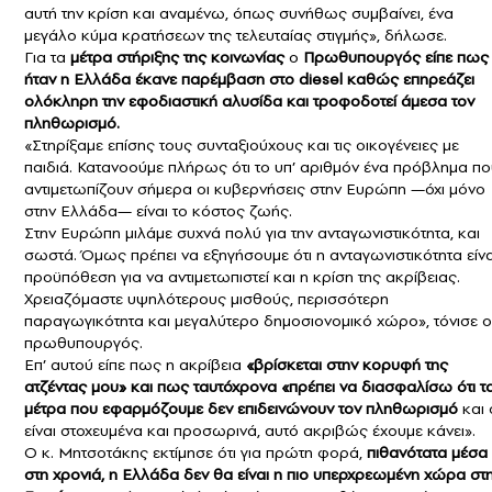
αυτή την κρίση και αναμένω, όπως συνήθως συμβαίνει, ένα
μεγάλο κύμα κρατήσεων της τελευταίας στιγμής», δήλωσε.
Για τα
μέτρα στήριξης της κοινωνίας
ο
Πρωθυπουργός είπε πως
ήταν η Ελλάδα έκανε παρέμβαση στο diesel καθώς επηρεάζει
ολόκληρη την εφοδιαστική αλυσίδα και τροφοδοτεί άμεσα τον
πληθωρισμό.
«Στηρίξαμε επίσης τους συνταξιούχους και τις οικογένειες με
παιδιά. Κατανοούμε πλήρως ότι το υπ’ αριθμόν ένα πρόβλημα πο
αντιμετωπίζουν σήμερα οι κυβερνήσεις στην Ευρώπη —όχι μόνο
στην Ελλάδα— είναι το κόστος ζωής.
Στην Ευρώπη μιλάμε συχνά πολύ για την ανταγωνιστικότητα, και
σωστά. Όμως πρέπει να εξηγήσουμε ότι η ανταγωνιστικότητα είνα
προϋπόθεση για να αντιμετωπιστεί και η κρίση της ακρίβειας.
Χρειαζόμαστε υψηλότερους μισθούς, περισσότερη
παραγωγικότητα και μεγαλύτερο δημοσιονομικό χώρο», τόνισε ο
πρωθυπουργός.
Επ’ αυτού είπε πως η ακρίβεια
«βρίσκεται στην κορυφή της
ατζέντας μου» και πως ταυτόχρονα «πρέπει να διασφαλίσω ότι τ
μέτρα που εφαρμόζουμε δεν επιδεινώνουν τον πληθωρισμό
και 
είναι στοχευμένα και προσωρινά, αυτό ακριβώς έχουμε κάνει».
Ο κ. Μητσοτάκης εκτίμησε ότι για πρώτη φορά,
πιθανότατα μέσα
στη χρονιά, η Ελλάδα δεν θα είναι η πιο υπερχρεωμένη χώρα στ