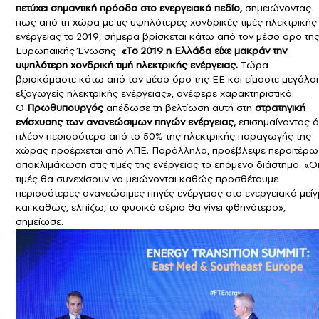
πετύχει σημαντική πρόοδο στο ενεργειακό πεδίο,
σημειώνοντας
πως από τη χώρα με τις υψηλότερες χονδρικές τιμές ηλεκτρικής
ενέργειας το 2019, σήμερα βρίσκεται κάτω από τον μέσο όρο τη
Ευρωπαϊκής Ένωσης.
«Το 2019 η Ελλάδα είχε μακράν την
υψηλότερη χονδρική τιμή ηλεκτρικής ενέργειας.
Τώρα
βρισκόμαστε κάτω από τον μέσο όρο της ΕΕ και είμαστε μεγάλοι
εξαγωγείς ηλεκτρικής ενέργειας», ανέφερε χαρακτηριστικά.
Ο
Πρωθυπουργός
απέδωσε τη βελτίωση αυτή στη
στρατηγική
ενίσχυσης των ανανεώσιμων πηγών ενέργειας,
επισημαίνοντας ό
πλέον περισσότερο από το 50% της ηλεκτρικής παραγωγής της
χώρας προέρχεται από ΑΠΕ. Παράλληλα, προέβλεψε περαιτέρω
αποκλιμάκωση στις τιμές της ενέργειας το επόμενο διάστημα. «Ο
τιμές θα συνεχίσουν να μειώνονται καθώς προσθέτουμε
περισσότερες ανανεώσιμες πηγές ενέργειας στο ενεργειακό μεί
και καθώς, ελπίζω, το φυσικό αέριο θα γίνει φθηνότερο»,
σημείωσε.