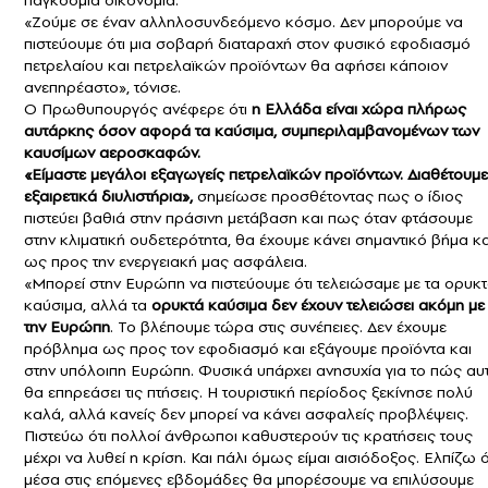
παγκόσμια οικονομία.
«Ζούμε σε έναν αλληλοσυνδεόμενο κόσμο. Δεν μπορούμε να
πιστεύουμε ότι μια σοβαρή διαταραχή στον φυσικό εφοδιασμό
πετρελαίου και πετρελαϊκών προϊόντων θα αφήσει κάποιον
ανεπηρέαστο», τόνισε.
Ο Πρωθυπουργός ανέφερε ότι
η Ελλάδα είναι χώρα πλήρως
αυτάρκης όσον αφορά τα καύσιμα, συμπεριλαμβανομένων των
καυσίμων αεροσκαφών.
«Είμαστε μεγάλοι εξαγωγείς πετρελαϊκών προϊόντων. Διαθέτουμε
εξαιρετικά διυλιστήρια»,
σημείωσε προσθέτοντας πως ο ίδιος
πιστεύει βαθιά στην πράσινη μετάβαση και πως όταν φτάσουμε
στην κλιματική ουδετερότητα, θα έχουμε κάνει σημαντικό βήμα κα
ως προς την ενεργειακή μας ασφάλεια.
«Μπορεί στην Ευρώπη να πιστεύουμε ότι τελειώσαμε με τα ορυκ
καύσιμα, αλλά τα
ορυκτά καύσιμα δεν έχουν τελειώσει ακόμη με
την Ευρώπη
. Το βλέπουμε τώρα στις συνέπειες. Δεν έχουμε
πρόβλημα ως προς τον εφοδιασμό και εξάγουμε προϊόντα και
στην υπόλοιπη Ευρώπη. Φυσικά υπάρχει ανησυχία για το πώς αυ
θα επηρεάσει τις πτήσεις. Η τουριστική περίοδος ξεκίνησε πολύ
καλά, αλλά κανείς δεν μπορεί να κάνει ασφαλείς προβλέψεις.
Πιστεύω ότι πολλοί άνθρωποι καθυστερούν τις κρατήσεις τους
μέχρι να λυθεί η κρίση. Και πάλι όμως είμαι αισιόδοξος. Ελπίζω ό
μέσα στις επόμενες εβδομάδες θα μπορέσουμε να επιλύσουμε