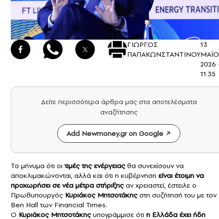
ΓΙΩΡΓΟΣ
13
ΠΑΠΑΚΩΝΣΤΑΝΤΙΝΟΥ
ΜΑΪΟ
2026 
11:35
Δείτε περισσότερα άρθρα μας στα αποτελέσματα
αναζήτησης
Add Newmoney.gr on Google
Το μήνυμα ότι οι
τιμές της ενέργειας
θα συνεχίσουν να
αποκλιμακώνονται, αλλά και ότι η κυβέρνηση
είναι έτοιμη να
προχωρήσει σε νέα μέτρα στήριξης
αν χρειαστεί, έστειλε ο
Πρωθυπουργός
Κυριάκος Μητσοτάκης
στη συζήτησή του με τον
Ben Hall των Financial Times.
Ο
Κυριάκος Μητσοτάκης
υπογράμμισε ότι
η Ελλάδα έχει ήδη