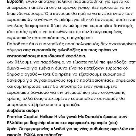
Ευρώπη.
«Αυτό αποτελεί πολιτική παρακαταθήκη για εμένα και
υποχρέωση απέναντι στις επόμενες γενιές. Δεν πρόκειται να το
διακινδυνεύσουμε. Ό,τι κάνουμε θα πρέπει να κινείται εντός των
ευρωπαϊκών κανόνων. Αν μιλάμε για εθνικό δανεισμό, αυτό είναι
εντελώς διαφορετικό θέμα. Αν μιλάμε για ευρωπαϊκό δανεισμό,
τότε αυτός πρέπει να κατευθύνεται σε πολύ συγκεκριμένες
ευρωπαϊκές προτεραιότητες», υπογράμμισε.
Πρόσθεσε ότι ο ευρωπαϊκός προϋπολογισμός δεν ανταποκρίνετ
σήμερα
στις ευρωπαϊκές φιλοδοξίες και πως πρέπει να
κινητοποιήσουμε και ιδιωτικά κεφάλαια.
«Αν θέλουμε, για παράδειγμα, να είμαστε πολύ πιο φιλόδοξοι στη
άμυνα —και για εμένα η άμυνα είναι το κατεξοχήν ευρωπαϊκό
δημόσιο αγαθό— τότε θα πρέπει να εξετάσουμε ευρωπαϊκό
δανεισμό για συγκεκριμένους τομείς προτεραιότητας», σημείωσε
και συμπλήρωσε: «Δεν θα υποστήριζα έναν γενικευμένο
ευρωπαϊκό δανεισμό για την αντιμετώπιση μιας οικονομικής
κρίσης, αλλά ένας στοχευμένος ευρωπαϊκός δανεισμός θα
μπορούσε να βρίσκεται στο τραπέζι».
Διαβάστε ακόμη
Premier Capital Hellas: Η νέα γενιά McDonald’s έρχεται στην
Ελλάδα με flagship stores και «ψηφιακή» εμπειρία (pic)
Χρέη: Οι ημερομηνίες-κλειδιά για τις νέες ρυθμίσεις οφειλών σε
εφορία, ΕΦΚΑ και τράπεζες