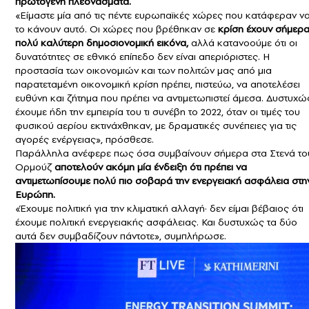
πρωτογενή πλεονάσματα.
«Είμαστε μία από τις πέντε ευρωπαϊκές χώρες που κατάφεραν ν
το κάνουν αυτό. Οι χώρες που βρέθηκαν σε
κρίση έχουν σήμερ
πολύ καλύτερη δημοσιονομική εικόνα,
αλλά κατανοούμε ότι οι
δυνατότητες σε εθνικό επίπεδο δεν είναι απεριόριστες. Η
προστασία των οικονομιών και των πολιτών μας από μια
παρατεταμένη οικονομική κρίση πρέπει, πιστεύω, να αποτελέσει
ευθύνη και ζήτημα που πρέπει να αντιμετωπιστεί άμεσα. Δυστυχώ
έχουμε ήδη την εμπειρία του τι συνέβη το 2022, όταν οι τιμές του
φυσικού αερίου εκτινάχθηκαν, με δραματικές συνέπειες για τις
αγορές ενέργειας», πρόσθεσε.
Παράλληλα ανέφερε πως όσα συμβαίνουν σήμερα στα Στενά το
Ορμούζ
αποτελούν ακόμη μία ένδειξη ότι πρέπει να
αντιμετωπίσουμε πολύ πιο σοβαρά την ενεργειακή ασφάλεια στη
Ευρώπη.
«Έχουμε πολιτική για την κλιματική αλλαγή· δεν είμαι βέβαιος ότι
έχουμε πολιτική ενεργειακής ασφάλειας. Και δυστυχώς τα δύο
αυτά δεν συμβαδίζουν πάντοτε», συμπλήρωσε.