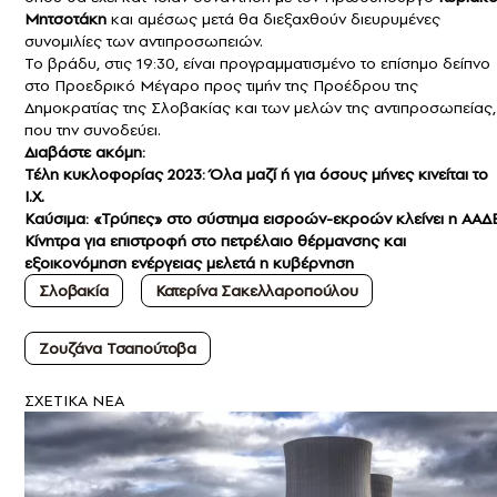
Μητσοτάκη
και αμέσως μετά θα διεξαχθούν διευρυμένες
συνομιλίες των αντιπροσωπειών.
Το βράδυ, στις 19:30, είναι προγραμματισμένο το επίσημο δείπνο
στο Προεδρικό Μέγαρο προς τιμήν της Προέδρου της
Δημοκρατίας της Σλοβακίας και των μελών της αντιπροσωπείας,
που την συνοδεύει.
Διαβάστε ακόμη:
Τέλη κυκλοφορίας 2023: Όλα μαζί ή για όσους μήνες κινείται το
Ι.Χ.
Kαύσιμα: «Τρύπες» στο σύστημα εισροών-εκροών κλείνει η ΑΑΔ
Κίνητρα για επιστροφή στο πετρέλαιο θέρμανσης και
εξοικονόμηση ενέργειας μελετά η κυβέρνηση
Σλοβακία
Κατερίνα Σακελλαροπούλου
Ζουζάνα Τσαπούτοβα
ΣXETIKA NEA