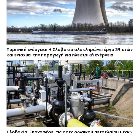
Πυρηνική ενέργεια: Η Σλοβακία ολοκληρώνει έργο 39 ετών
και ενισχύει την παραγωγή για ηλεκτρική ενέργεια
Σλοβακία: Επαναφέρει τις ροές ρωσικού πετρελαίου μέσω