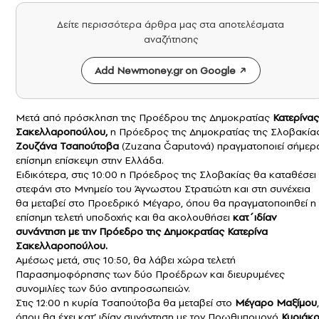
Δείτε περισσότερα άρθρα μας στα αποτελέσματα
αναζήτησης
Add Newmoney.gr on Google
Μετά από πρόσκληση της Προέδρου της Δημοκρατίας
Κατερίνας
Σακελλαροπούλου
,
η Πρόεδρος της Δημοκρατίας της Σλοβακία
Ζουζάνα Τσαπούτοβα
(Zuzana Čaputová) πραγματοποιεί σήμερ
επίσημη επίσκεψη στην Ελλάδα.
Ειδικότερα, στις 10:00 η Πρόεδρος της Σλοβακίας θα καταθέσει
στεφάνι στο Μνημείο του Άγνωστου Στρατιώτη και στη συνέχεια
θα μεταβεί στο Προεδρικό Μέγαρο, όπου θα πραγματοποιηθεί η
επίσημη τελετή υποδοχής και θα ακολουθήσει
κατ΄ιδίαν
συνάντηση με την Πρόεδρο της Δημοκρατίας Κατερίνα
Σακελλαροπούλου.
Αμέσως μετά, στις 10:50, θα λάβει χώρα τελετή
Παρασημοφόρησης των δύο Προέδρων και διευρυμένες
συνομιλίες των δύο αντιπροσωπειών.
Στις 12:00 η κυρία Τσαπούτοβα θα μεταβεί στο
Μέγαρο Μαξίμου
,
όπου θα έχει κατ’ ιδίαν συνάντηση με τον Πρωθυπουργό
Κυριάκ