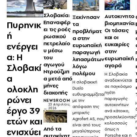
Σλοβακία:
Αυτοκινητο
Ξεκίνησαν
Επαναφέρ
Πυρηνικ
βιομηχανία:
τα
ει τις ροές
Οι τάσεις
προβλήματ
ή
ρωσικού
και οι
α στην
πετρελαίο
ενέργει
ευκαιρίες
ευρωπαϊκή
υ μέσω
στην
παραγωγή
α: Η
του
ευρωπαϊκή
λιπασμάτων
αγωγού
αγορά
Σλοβακί
λόγω
Ντρούζμπ
πολέμου
Η Σλοβακία
α
α μετά από
αναδεικνύεται
Η σλοβακική
μήνες
ολοκλη
σε παγκόσμιο
Duslo
διακοπής
ηγέτη
ευθυγραμμίζεται
ρώνει
παραγωγής
με την
NEWSROOM
αυτοκινήτων
23 Απριλίου,
απόφαση της
έργο 39
2026
ανά κάτοικο,
μητρικής
προσελκύοντας
ετών και
Agrofert AS, που
κολοσσούς
είναι από τους
Από τα
ενισχύει
όπως η
μεγαλύτερους
αυτοκίνητ
Porsche και η