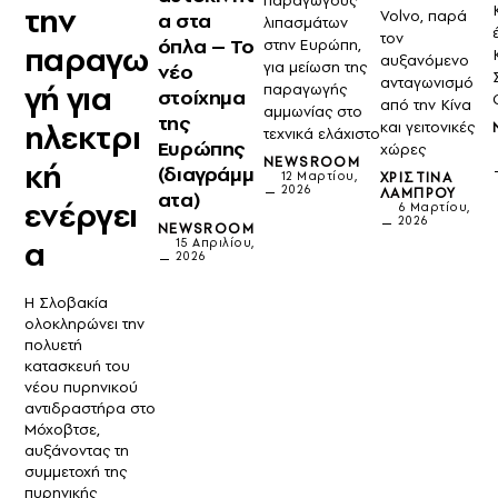
παραγωγούς
την
Volvo, παρά
α στα
λιπασμάτων
τον
όπλα – Το
στην Ευρώπη,
παραγω
αυξανόμενο
για μείωση της
νέο
ανταγωνισμό
γή για
παραγωγής
στοίχημα
από την Κίνα
αμμωνίας στο
της
ηλεκτρι
και γειτονικές
τεχνικά ελάχιστο
Ευρώπης
χώρες
NEWSROOM
κή
(διαγράμμ
12 Μαρτίου,
ΧΡΙΣΤΊΝΑ
2026
ΛΆΜΠΡΟΥ
ατα)
ενέργει
6 Μαρτίου,
2026
NEWSROOM
α
15 Απριλίου,
2026
Η Σλοβακία
ολοκληρώνει την
πολυετή
κατασκευή του
νέου πυρηνικού
αντιδραστήρα στο
Μόχοβτσε,
αυξάνοντας τη
συμμετοχή της
πυρηνικής