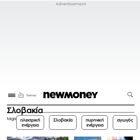
Σλοβακία
tags
ηλεκτρική
Σλοβακία
πυρηνική
αγωγός
ενέργεια
ενέργεια